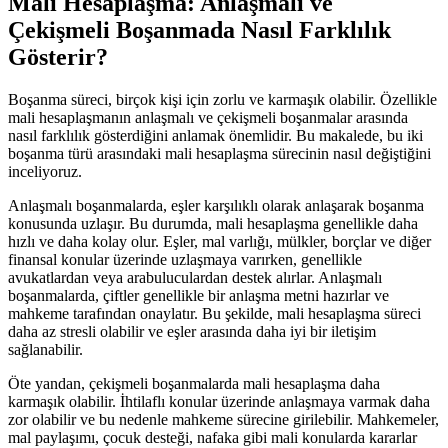
Mali Hesaplaşma: Anlaşmalı ve
Çekişmeli Boşanmada Nasıl Farklılık
Gösterir?
Boşanma süreci, birçok kişi için zorlu ve karmaşık olabilir. Özellikle
mali hesaplaşmanın anlaşmalı ve çekişmeli boşanmalar arasında
nasıl farklılık gösterdiğini anlamak önemlidir. Bu makalede, bu iki
boşanma türü arasındaki mali hesaplaşma sürecinin nasıl değiştiğini
inceliyoruz.
Anlaşmalı boşanmalarda, eşler karşılıklı olarak anlaşarak boşanma
konusunda uzlaşır. Bu durumda, mali hesaplaşma genellikle daha
hızlı ve daha kolay olur. Eşler, mal varlığı, mülkler, borçlar ve diğer
finansal konular üzerinde uzlaşmaya varırken, genellikle
avukatlardan veya arabuluculardan destek alırlar. Anlaşmalı
boşanmalarda, çiftler genellikle bir anlaşma metni hazırlar ve
mahkeme tarafından onaylatır. Bu şekilde, mali hesaplaşma süreci
daha az stresli olabilir ve eşler arasında daha iyi bir iletişim
sağlanabilir.
Öte yandan, çekişmeli boşanmalarda mali hesaplaşma daha
karmaşık olabilir. İhtilaflı konular üzerinde anlaşmaya varmak daha
zor olabilir ve bu nedenle mahkeme sürecine girilebilir. Mahkemeler,
mal paylaşımı, çocuk desteği, nafaka gibi mali konularda kararlar