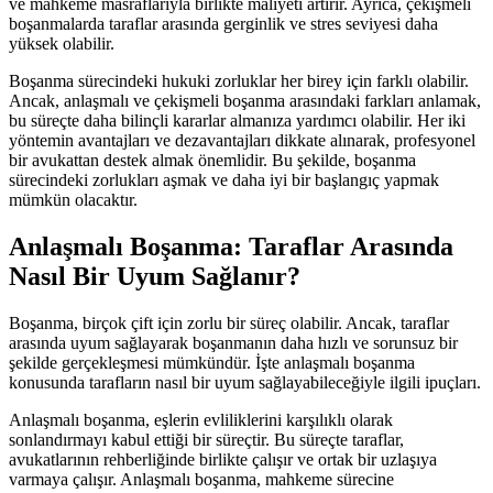
ve mahkeme masraflarıyla birlikte maliyeti artırır. Ayrıca, çekişmeli
boşanmalarda taraflar arasında gerginlik ve stres seviyesi daha
yüksek olabilir.
Boşanma sürecindeki hukuki zorluklar her birey için farklı olabilir.
Ancak, anlaşmalı ve çekişmeli boşanma arasındaki farkları anlamak,
bu süreçte daha bilinçli kararlar almanıza yardımcı olabilir. Her iki
yöntemin avantajları ve dezavantajları dikkate alınarak, profesyonel
bir avukattan destek almak önemlidir. Bu şekilde, boşanma
sürecindeki zorlukları aşmak ve daha iyi bir başlangıç yapmak
mümkün olacaktır.
Anlaşmalı Boşanma: Taraflar Arasında
Nasıl Bir Uyum Sağlanır?
Boşanma, birçok çift için zorlu bir süreç olabilir. Ancak, taraflar
arasında uyum sağlayarak boşanmanın daha hızlı ve sorunsuz bir
şekilde gerçekleşmesi mümkündür. İşte anlaşmalı boşanma
konusunda tarafların nasıl bir uyum sağlayabileceğiyle ilgili ipuçları.
Anlaşmalı boşanma, eşlerin evliliklerini karşılıklı olarak
sonlandırmayı kabul ettiği bir süreçtir. Bu süreçte taraflar,
avukatlarının rehberliğinde birlikte çalışır ve ortak bir uzlaşıya
varmaya çalışır. Anlaşmalı boşanma, mahkeme sürecine