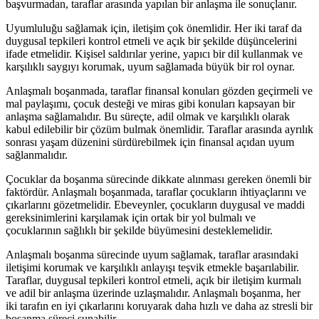
başvurmadan, taraflar arasında yapılan bir anlaşma ile sonuçlanır.
Uyumluluğu sağlamak için, iletişim çok önemlidir. Her iki taraf da
duygusal tepkileri kontrol etmeli ve açık bir şekilde düşüncelerini
ifade etmelidir. Kişisel saldırılar yerine, yapıcı bir dil kullanmak ve
karşılıklı saygıyı korumak, uyum sağlamada büyük bir rol oynar.
Anlaşmalı boşanmada, taraflar finansal konuları gözden geçirmeli ve
mal paylaşımı, çocuk desteği ve miras gibi konuları kapsayan bir
anlaşma sağlamalıdır. Bu süreçte, adil olmak ve karşılıklı olarak
kabul edilebilir bir çözüm bulmak önemlidir. Taraflar arasında ayrılık
sonrası yaşam düzenini sürdürebilmek için finansal açıdan uyum
sağlanmalıdır.
Çocuklar da boşanma sürecinde dikkate alınması gereken önemli bir
faktördür. Anlaşmalı boşanmada, taraflar çocukların ihtiyaçlarını ve
çıkarlarını gözetmelidir. Ebeveynler, çocukların duygusal ve maddi
gereksinimlerini karşılamak için ortak bir yol bulmalı ve
çocuklarının sağlıklı bir şekilde büyümesini desteklemelidir.
Anlaşmalı boşanma sürecinde uyum sağlamak, taraflar arasındaki
iletişimi korumak ve karşılıklı anlayışı teşvik etmekle başarılabilir.
Taraflar, duygusal tepkileri kontrol etmeli, açık bir iletişim kurmalı
ve adil bir anlaşma üzerinde uzlaşmalıdır. Anlaşmalı boşanma, her
iki tarafın en iyi çıkarlarını koruyarak daha hızlı ve daha az stresli bir
boşanma süreci sunabilir.