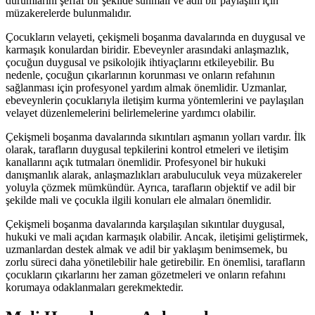
durumlarını şeffaf bir şekilde sunmalı ve adil bir paylaşım için
müzakerelerde bulunmalıdır.
Çocukların velayeti, çekişmeli boşanma davalarında en duygusal ve
karmaşık konulardan biridir. Ebeveynler arasındaki anlaşmazlık,
çocuğun duygusal ve psikolojik ihtiyaçlarını etkileyebilir. Bu
nedenle, çocuğun çıkarlarının korunması ve onların refahının
sağlanması için profesyonel yardım almak önemlidir. Uzmanlar,
ebeveynlerin çocuklarıyla iletişim kurma yöntemlerini ve paylaşılan
velayet düzenlemelerini belirlemelerine yardımcı olabilir.
Çekişmeli boşanma davalarında sıkıntıları aşmanın yolları vardır. İlk
olarak, tarafların duygusal tepkilerini kontrol etmeleri ve iletişim
kanallarını açık tutmaları önemlidir. Profesyonel bir hukuki
danışmanlık alarak, anlaşmazlıkları arabuluculuk veya müzakereler
yoluyla çözmek mümkündür. Ayrıca, tarafların objektif ve adil bir
şekilde mali ve çocukla ilgili konuları ele almaları önemlidir.
Çekişmeli boşanma davalarında karşılaşılan sıkıntılar duygusal,
hukuki ve mali açıdan karmaşık olabilir. Ancak, iletişimi geliştirmek,
uzmanlardan destek almak ve adil bir yaklaşım benimsemek, bu
zorlu süreci daha yönetilebilir hale getirebilir. En önemlisi, tarafların
çocukların çıkarlarını her zaman gözetmeleri ve onların refahını
korumaya odaklanmaları gerekmektedir.