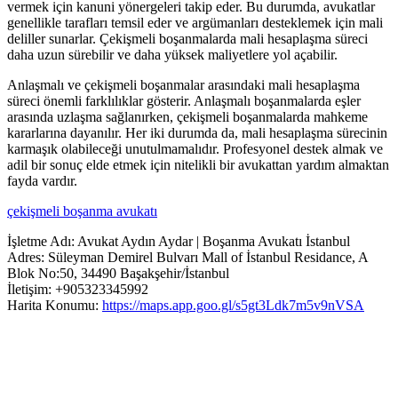
vermek için kanuni yönergeleri takip eder. Bu durumda, avukatlar
genellikle tarafları temsil eder ve argümanları desteklemek için mali
deliller sunarlar. Çekişmeli boşanmalarda mali hesaplaşma süreci
daha uzun sürebilir ve daha yüksek maliyetlere yol açabilir.
Anlaşmalı ve çekişmeli boşanmalar arasındaki mali hesaplaşma
süreci önemli farklılıklar gösterir. Anlaşmalı boşanmalarda eşler
arasında uzlaşma sağlanırken, çekişmeli boşanmalarda mahkeme
kararlarına dayanılır. Her iki durumda da, mali hesaplaşma sürecinin
karmaşık olabileceği unutulmamalıdır. Profesyonel destek almak ve
adil bir sonuç elde etmek için nitelikli bir avukattan yardım almaktan
fayda vardır.
çekişmeli boşanma avukatı
İşletme Adı: Avukat Aydın Aydar | Boşanma Avukatı İstanbul
Adres: Süleyman Demirel Bulvarı Mall of İstanbul Residance, A
Blok No:50, 34490 Başakşehir/İstanbul
İletişim: +905323345992
Harita Konumu:
https://maps.app.goo.gl/s5gt3Ldk7m5v9nVSA