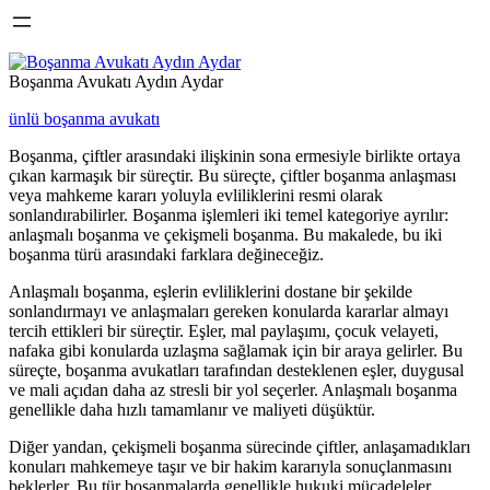
Boşanma Avukatı Aydın Aydar
ünlü boşanma avukatı
Boşanma, çiftler arasındaki ilişkinin sona ermesiyle birlikte ortaya
çıkan karmaşık bir süreçtir. Bu süreçte, çiftler boşanma anlaşması
veya mahkeme kararı yoluyla evliliklerini resmi olarak
sonlandırabilirler. Boşanma işlemleri iki temel kategoriye ayrılır:
anlaşmalı boşanma ve çekişmeli boşanma. Bu makalede, bu iki
boşanma türü arasındaki farklara değineceğiz.
Anlaşmalı boşanma, eşlerin evliliklerini dostane bir şekilde
sonlandırmayı ve anlaşmaları gereken konularda kararlar almayı
tercih ettikleri bir süreçtir. Eşler, mal paylaşımı, çocuk velayeti,
nafaka gibi konularda uzlaşma sağlamak için bir araya gelirler. Bu
süreçte, boşanma avukatları tarafından desteklenen eşler, duygusal
ve mali açıdan daha az stresli bir yol seçerler. Anlaşmalı boşanma
genellikle daha hızlı tamamlanır ve maliyeti düşüktür.
Diğer yandan, çekişmeli boşanma sürecinde çiftler, anlaşamadıkları
konuları mahkemeye taşır ve bir hakim kararıyla sonuçlanmasını
beklerler. Bu tür boşanmalarda genellikle hukuki mücadeleler