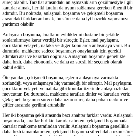
süreç olabilir. Taraflar arasındaki anlaşmazlıkların çözülmesiyle ilgili
kararlar almak, her iki tarafın da uyum sağlaması gereken önemli bir
adımdır. Bu noktada, anlaşmalı boşanma ve çekişmeli boşanma
arasındaki farkları anlamak, bu sürece daha iyi hazırlık yapmanıza
yardımcı olabilir.
Anlaşmalı boşanma, tarafların evliliklerini dostane bir şekilde
sonlandırmaya karar verdiği bir süreçtir. Eşler, mal paylaşımı,
çocukların velayeti, nafaka ve diğer konularda anlaşmaya varır. Bu
durumda, mahkeme sadece boşanmayı onaylamak için gerekli
adımları atar ve kararları doğrular. Anlaşmalı boşanma genellikle
daha hızlı, daha ekonomik ve daha az stresli bir seçenek olarak
kabul edilir.
Öte yandan, çekişmeli boşanma, eşlerin anlaşmaya varmakta
zorlandığı veya anlaşmaya hiç varmadığı bir süreçtir. Mal paylaşımı,
çocukların velayeti ve nafaka gibi konular üzerinde anlaşmazlıklar
mevcuttur. Bu durumda, mahkeme tarafları dinler ve kararları verir.
Çekişmeli boşanma süreci daha uzun sürer, daha pahalı olabilir ve
çiftler arasında gerilimi artırabilir.
Her iki boşanma şekli arasında bazı anahtar farklar vardır. Anlaşmalı
boşanmada, taraflar birlikte kararlar alırken, çekişmeli boşanmada
kararlar mahkeme tarafından verilir. Anlaşmalı boşanma genellikle
daha hızlı tamamlanırken, çekişmeli boşanma süreci daha uzun sürer