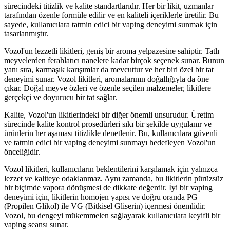
sürecindeki titizlik ve kalite standartlarıdır. Her bir likit, uzmanlar
tarafından özenle formüle edilir ve en kaliteli içeriklerle üretilir. Bu
sayede, kullanıcılara tatmin edici bir vaping deneyimi sunmak için
tasarlanmıştır.
Vozol'un lezzetli likitleri, geniş bir aroma yelpazesine sahiptir. Tatlı
meyvelerden ferahlatıcı nanelere kadar birçok seçenek sunar. Bunun
yanı sıra, karmaşık karışımlar da mevcuttur ve her biri özel bir tat
deneyimi sunar. Vozol likitleri, aromalarının doğallığıyla da öne
çıkar. Doğal meyve özleri ve özenle seçilen malzemeler, likitlere
gerçekçi ve doyurucu bir tat sağlar.
Kalite, Vozol'un likitlerindeki bir diğer önemli unsurudur. Üretim
sürecinde kalite kontrol prosedürleri sıkı bir şekilde uygulanır ve
ürünlerin her aşaması titizlikle denetlenir. Bu, kullanıcılara güvenli
ve tatmin edici bir vaping deneyimi sunmayı hedefleyen Vozol'un
önceliğidir.
Vozol likitleri, kullanıcıların beklentilerini karşılamak için yalnızca
lezzet ve kaliteye odaklanmaz. Aynı zamanda, bu likitlerin pürüzsüz
bir biçimde vapora dönüşmesi de dikkate değerdir. İyi bir vaping
deneyimi için, likitlerin homojen yapısı ve doğru oranda PG
(Propilen Glikol) ile VG (Bitkisel Gliserin) içermesi önemlidir.
Vozol, bu dengeyi mükemmelen sağlayarak kullanıcılara keyifli bir
vaping seansı sunar.