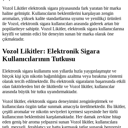
Vozol Likitler elektronik sigara piyasasında fark yaratan bir marka
haline gelmiştir. Kullanıcıların beklentilerini karşılayan zengin
aromaları, yüksek kalite standartlarına uyumu ve yenilikçi ürünleri
ile Vozol, elektronik sigara kullanıcıları arasında giderek artan bir
popülariteye sahiptir. Vozol Likitler, elektronik sigara kullanıcılarına
keyifli ve tatmin edici bir deneyim sunan bir marka olarak öne
çıkmaktadır.
Vozol Likitler: Elektronik Sigara
Kullanıcılarının Tutkusu
Elektronik sigara kullanımı son yıllarda hızla yaygınlaşmıştır ve
birçok kişi için nikotin bağımlılığını azaltma veya bırakma yöntemi
olarak tercih edilmektedir. Bu elektronik sigaraların başarısında etkili
olan faktörlerden biri de likitlerdir ve Vozol likitler, kullanıcılar
arasında büyük bir tutku uyandırmaktadır.
Vozol likitler, elektronik sigara deneyimini zenginleştirmek ve
kullanıcılara özgün tatlar sunmak amacıyla üretilmektedir. Bu likitler,
çeşitli aromalar ve nikotin seviyeleri içermesi sayesinde her türlü
kullanıcının beklentisini karşılamaktadır. Her damak zevkine hitap
eden geniş bir aroma yelpazesi sunan Vozol likitler, kullanıcılara
tatlı, meyveli, ferahlatıcı ve hatta karmaşık tatlar sunarak benzersiz