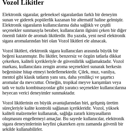
Vozol Likitler
Elektronik sigaralar, geleneksel sigaralardan farklı bir deneyim
sunan ve giderek popülerlik kazanan bir alternatif haline gelmiştir.
Elektronik sigaraların kullanıcılarına daha sağlıklı ve çeşitli
seçenekler sunmasıyla beraber, kullanıcıların ilgisini çeken bir diğer
önemli faktör de aromalı likitlerdir. Bu yazıda, yeni nesil elektronik
sigara aromalarından biri olan Vozol likitleri ele alınacak.
Vozol likitleri, elektronik sigara kullanıcıları arasında büyük bir
beğeni kazanmıştır. Bu likitler, benzersiz ve özgün tatlarla dikkat
çekerken, kaliteli içerikleriyle de güvenilirlik sağlamaktadır. Vozol
markası, kullanıcılara zengin aroma seçenekleri sunarak herkesin
beğenisine hitap etmeyi hedeflemektedir. Çilek, muz, vanilya,
mentol gibi klasik tatların yanı sıra, daha yenilikçi ve şaşırtıcı
aromalar da mevcuttur. Örneğin, tropikal meyve karışımları veya
tatlı ve tuzlu kombinasyonlar gibi yaratıcı seçenekler kullanıcılarına
heyecan verici deneyimler sunmaktadır.
Vozol likitlerinin en büyük avantajlarından biri, gelişmiş üretim
süreçleriyle kalite kontrolü sağlanan içerikleridir. Vozol, yüksek
kaliteli malzemeler kullanarak, sağlığa zararlı kimyasalların
oluşmasını engellemeyi amaçlar. Bu sayede kullanıcılar, elektronik
sigara deneyimlerinin keyfini çıkarırken aynı zamanda güvenli bir
şekilde kullanabilirler.