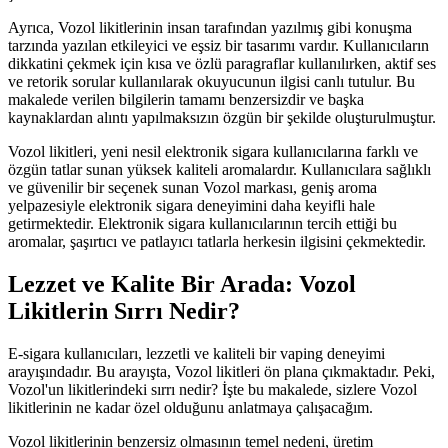
Ayrıca, Vozol likitlerinin insan tarafından yazılmış gibi konuşma
tarzında yazılan etkileyici ve eşsiz bir tasarımı vardır. Kullanıcıların
dikkatini çekmek için kısa ve özlü paragraflar kullanılırken, aktif ses
ve retorik sorular kullanılarak okuyucunun ilgisi canlı tutulur. Bu
makalede verilen bilgilerin tamamı benzersizdir ve başka
kaynaklardan alıntı yapılmaksızın özgün bir şekilde oluşturulmuştur.
Vozol likitleri, yeni nesil elektronik sigara kullanıcılarına farklı ve
özgün tatlar sunan yüksek kaliteli aromalardır. Kullanıcılara sağlıklı
ve güvenilir bir seçenek sunan Vozol markası, geniş aroma
yelpazesiyle elektronik sigara deneyimini daha keyifli hale
getirmektedir. Elektronik sigara kullanıcılarının tercih ettiği bu
aromalar, şaşırtıcı ve patlayıcı tatlarla herkesin ilgisini çekmektedir.
Lezzet ve Kalite Bir Arada: Vozol
Likitlerin Sırrı Nedir?
E-sigara kullanıcıları, lezzetli ve kaliteli bir vaping deneyimi
arayışındadır. Bu arayışta, Vozol likitleri ön plana çıkmaktadır. Peki,
Vozol'un likitlerindeki sırrı nedir? İşte bu makalede, sizlere Vozol
likitlerinin ne kadar özel olduğunu anlatmaya çalışacağım.
Vozol likitlerinin benzersiz olmasının temel nedeni, üretim