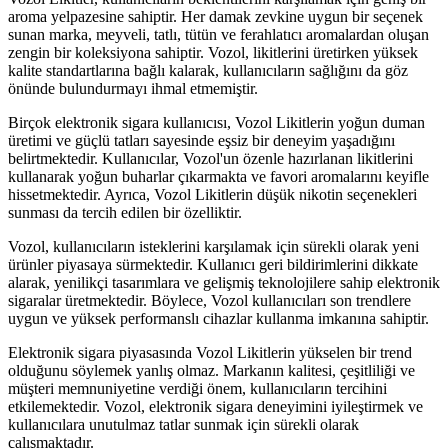
aroma yelpazesine sahiptir. Her damak zevkine uygun bir seçenek
sunan marka, meyveli, tatlı, tütün ve ferahlatıcı aromalardan oluşan
zengin bir koleksiyona sahiptir. Vozol, likitlerini üretirken yüksek
kalite standartlarına bağlı kalarak, kullanıcıların sağlığını da göz
önünde bulundurmayı ihmal etmemiştir.
Birçok elektronik sigara kullanıcısı, Vozol Likitlerin yoğun duman
üretimi ve güçlü tatları sayesinde eşsiz bir deneyim yaşadığını
belirtmektedir. Kullanıcılar, Vozol'un özenle hazırlanan likitlerini
kullanarak yoğun buharlar çıkarmakta ve favori aromalarını keyifle
hissetmektedir. Ayrıca, Vozol Likitlerin düşük nikotin seçenekleri
sunması da tercih edilen bir özelliktir.
Vozol, kullanıcıların isteklerini karşılamak için sürekli olarak yeni
ürünler piyasaya sürmektedir. Kullanıcı geri bildirimlerini dikkate
alarak, yenilikçi tasarımlara ve gelişmiş teknolojilere sahip elektronik
sigaralar üretmektedir. Böylece, Vozol kullanıcıları son trendlere
uygun ve yüksek performanslı cihazlar kullanma imkanına sahiptir.
Elektronik sigara piyasasında Vozol Likitlerin yükselen bir trend
olduğunu söylemek yanlış olmaz. Markanın kalitesi, çeşitliliği ve
müşteri memnuniyetine verdiği önem, kullanıcıların tercihini
etkilemektedir. Vozol, elektronik sigara deneyimini iyileştirmek ve
kullanıcılara unutulmaz tatlar sunmak için sürekli olarak
çalışmaktadır.