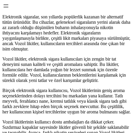
Elektronik sigaralar, son yıllarda popülerlik kazanan bir alternatif
tütün ürünüdür. Bu cihazlar, geleneksel sigaraların yerini alarak daha
az zararlı olduğu düşünülen buharın inhalasyonuyla nikotin
ihtiyacını karşılamayı hedefler. Elektronik sigaraların
yaygınlaşmasıyla birlikte, çeşitli likit markaları piyasaya sürülmüştür,
ancak Vozol likitler, kullanıcıların tercihleri arasında öne çıkan bir
isim olmuştur.
Vozol likitler, elektronik sigara kullanıcıları için zengin bir tat
deneyimi sunan kaliteli ve çeşitli aromalara sahiptir. Bu likitler,
kullanıcılara her damlada yoğun bir lezzet sunmak için özenle
formüle edilir. Vozol, kullanıcılarının beklentilerini karşılamak için
sürekli olarak yeni tatlar ve özel karışımlar geliştirir.
Birçok elektronik sigara kullanıcısı, Vozol likitlerinin geniş aroma
seçeneklerinden dolayı tercihini bu markadan yana kullanır. Tatlı
meyveli, ferahlatıcı nane, kremsi tatlılık veya klasik sigara tadı gibi
farklı zevklere hitap eden birçok seçenek mevcuttur. Bu çeşitlilik,
her kullanıcının kişisel tercihlerine uygun bir aroma bulmasını sağlar.
Vozol likitlerinin kullanıcı dostu ambalajları da dikkat çeker.
Sızdırmaz kapaklar sayesinde likitler güvenli bir şekilde saklanabilir
ve taşınabilir. Ayrıca, farklı nikotin seviyeleri sunan Vozol likitleri,