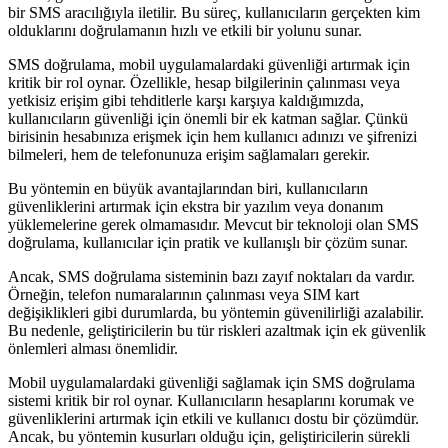
bir SMS aracılığıyla iletilir. Bu süreç, kullanıcıların gerçekten kim
olduklarını doğrulamanın hızlı ve etkili bir yolunu sunar.
SMS doğrulama, mobil uygulamalardaki güvenliği artırmak için
kritik bir rol oynar. Özellikle, hesap bilgilerinin çalınması veya
yetkisiz erişim gibi tehditlerle karşı karşıya kaldığımızda,
kullanıcıların güvenliği için önemli bir ek katman sağlar. Çünkü
birisinin hesabınıza erişmek için hem kullanıcı adınızı ve şifrenizi
bilmeleri, hem de telefonunuza erişim sağlamaları gerekir.
Bu yöntemin en büyük avantajlarından biri, kullanıcıların
güvenliklerini artırmak için ekstra bir yazılım veya donanım
yüklemelerine gerek olmamasıdır. Mevcut bir teknoloji olan SMS
doğrulama, kullanıcılar için pratik ve kullanışlı bir çözüm sunar.
Ancak, SMS doğrulama sisteminin bazı zayıf noktaları da vardır.
Örneğin, telefon numaralarının çalınması veya SIM kart
değişiklikleri gibi durumlarda, bu yöntemin güvenilirliği azalabilir.
Bu nedenle, geliştiricilerin bu tür riskleri azaltmak için ek güvenlik
önlemleri alması önemlidir.
Mobil uygulamalardaki güvenliği sağlamak için SMS doğrulama
sistemi kritik bir rol oynar. Kullanıcıların hesaplarını korumak ve
güvenliklerini artırmak için etkili ve kullanıcı dostu bir çözümdür.
Ancak, bu yöntemin kusurları olduğu için, geliştiricilerin sürekli