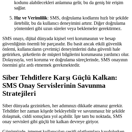
kodunu alabilecekleri anlamına gelir, bu da geniş bir erişim
sağlar.
Hız ve Verimlilik
: SMS, doğrulama kodlarını hızlı bir şekilde
iletebilir, bu da kullanıcı deneyimini artırır. Diğer doğrulama
yöntemleri gibi uzun süreler veya beklemeler gerektirmez.
SMS onayı, dijital dünyada kişisel veri korumasının ve hesap
güvenliğinin önemli bir parçasıdır. Bu basit ancak etkili güvenlik
önlemi, kullanıcıların çevrimiçi deneyimlerini daha güvenli hale
getirirken, şirketlerin de müşteri bilgilerini korumasına yardımcı olur.
Dolayısıyla, veri koruma ve doğrulama süreçlerinde, SMS onayının
önemini göz ardı etmemek gerekmektedir.
Siber Tehditlere Karşı Güçlü Kalkan:
SMS Onay Servislerinin Savunma
Stratejileri
Siber dünyada gezinirken, her adımınızı dikkatle atmanız gerekir.
Tehditler her zaman köşede bekleyebilir ve savunmasız bir şekilde
dolaşmak, ciddi sonuçlara yol açabilir. İşte tam bu noktada, SMS
onay servisleri gibi güçlü bir kalkan devreye giriyor.
Günümüzde, internet kullanıcıları çeşitli platformlara kaydolurken