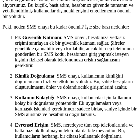
alıyorsunuz. Bu küçük, basit adım, hesabınızı güvende tutmanın ve
yetkilendirilmiş kullanıcılar dışındaki erişimi engellemenin önemli
bir yoludur.
Peki, neden SMS onayı bu kadar önemli? İşte size bazı nedenler:
Ek Güvenlik Katmanı
: SMS onayı, hesabınıza yetkisiz
erişimi sınırlayan ek bir güvenlik katmanı sağlar. Şifreler
genellikle çalınabilir veya kırılabilir, ancak bir cep telefonuna
gönderilen bir SMS kodu, hesabınıza giriş yapmak isteyen
kişinin fiziksel olarak telefonunuza erişim sağlamasını
gerektirir.
Kimlik Doğrulama
: SMS onayı, kullanıcının kimliğini
doğrulamanın hızlı ve etkili bir yoludur. Bu, sahte hesapların
oluşturulmasını önler ve dolandırıcılık girişimlerini azaltır.
Kullanım Kolaylığı
: SMS onayı, kullanıcılar için kullanımı
kolay bir doğrulama yöntemidir. Ek uygulamaları veya
karmaşık işlemleri gerektirmez; sadece birkaç saniye içinde bir
SMS alırsınız ve hesabınızı doğrularsınız.
Evrensel Erişim
: SMS, neredeyse tüm cep telefonlarında ve
hatta bazı akıllı olmayan telefonlarda bile mevcuttur. Bu,
kullanıcıların herhangi bir cihazı kullanarak doğrulama