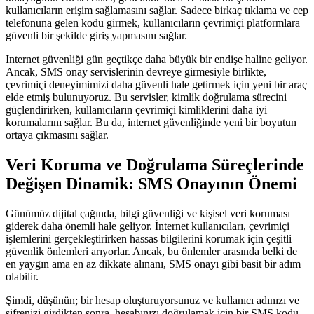
kullanıcıların erişim sağlamasını sağlar. Sadece birkaç tıklama ve cep
telefonuna gelen kodu girmek, kullanıcıların çevrimiçi platformlara
güvenli bir şekilde giriş yapmasını sağlar.
Internet güvenliği gün geçtikçe daha büyük bir endişe haline geliyor.
Ancak, SMS onay servislerinin devreye girmesiyle birlikte,
çevrimiçi deneyimimizi daha güvenli hale getirmek için yeni bir araç
elde etmiş bulunuyoruz. Bu servisler, kimlik doğrulama sürecini
güçlendirirken, kullanıcıların çevrimiçi kimliklerini daha iyi
korumalarını sağlar. Bu da, internet güvenliğinde yeni bir boyutun
ortaya çıkmasını sağlar.
Veri Koruma ve Doğrulama Süreçlerinde
Değişen Dinamik: SMS Onayının Önemi
Günümüz dijital çağında, bilgi güvenliği ve kişisel veri koruması
giderek daha önemli hale geliyor. İnternet kullanıcıları, çevrimiçi
işlemlerini gerçekleştirirken hassas bilgilerini korumak için çeşitli
güvenlik önlemleri arıyorlar. Ancak, bu önlemler arasında belki de
en yaygın ama en az dikkate alınanı, SMS onayı gibi basit bir adım
olabilir.
Şimdi, düşünün; bir hesap oluşturuyorsunuz ve kullanıcı adınızı ve
şifrenizi girdikten sonra, hesabınızı doğrulamak için bir SMS kodu