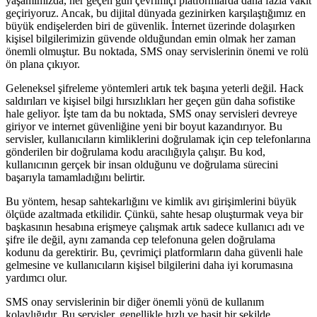
yaşamımızda, her geçen gün çevrimiçi platformlarda daha fazla vakit
geçiriyoruz. Ancak, bu dijital dünyada gezinirken karşılaştığımız en
büyük endişelerden biri de güvenlik. İnternet üzerinde dolaşırken
kişisel bilgilerimizin güvende olduğundan emin olmak her zaman
önemli olmuştur. Bu noktada, SMS onay servislerinin önemi ve rolü
ön plana çıkıyor.
Geleneksel şifreleme yöntemleri artık tek başına yeterli değil. Hack
saldırıları ve kişisel bilgi hırsızlıkları her geçen gün daha sofistike
hale geliyor. İşte tam da bu noktada, SMS onay servisleri devreye
giriyor ve internet güvenliğine yeni bir boyut kazandırıyor. Bu
servisler, kullanıcıların kimliklerini doğrulamak için cep telefonlarına
gönderilen bir doğrulama kodu aracılığıyla çalışır. Bu kod,
kullanıcının gerçek bir insan olduğunu ve doğrulama sürecini
başarıyla tamamladığını belirtir.
Bu yöntem, hesap sahtekarlığını ve kimlik avı girişimlerini büyük
ölçüde azaltmada etkilidir. Çünkü, sahte hesap oluşturmak veya bir
başkasının hesabına erişmeye çalışmak artık sadece kullanıcı adı ve
şifre ile değil, aynı zamanda cep telefonuna gelen doğrulama
kodunu da gerektirir. Bu, çevrimiçi platformların daha güvenli hale
gelmesine ve kullanıcıların kişisel bilgilerini daha iyi korumasına
yardımcı olur.
SMS onay servislerinin bir diğer önemli yönü de kullanım
kolaylığıdır. Bu servisler, genellikle hızlı ve basit bir şekilde