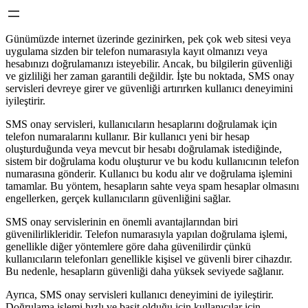
Günümüzde internet üzerinde gezinirken, pek çok web sitesi veya
uygulama sizden bir telefon numarasıyla kayıt olmanızı veya
hesabınızı doğrulamanızı isteyebilir. Ancak, bu bilgilerin güvenliği
ve gizliliği her zaman garantili değildir. İşte bu noktada, SMS onay
servisleri devreye girer ve güvenliği artırırken kullanıcı deneyimini
iyileştirir.
SMS onay servisleri, kullanıcıların hesaplarını doğrulamak için
telefon numaralarını kullanır. Bir kullanıcı yeni bir hesap
oluşturduğunda veya mevcut bir hesabı doğrulamak istediğinde,
sistem bir doğrulama kodu oluşturur ve bu kodu kullanıcının telefon
numarasına gönderir. Kullanıcı bu kodu alır ve doğrulama işlemini
tamamlar. Bu yöntem, hesapların sahte veya spam hesaplar olmasını
engellerken, gerçek kullanıcıların güvenliğini sağlar.
SMS onay servislerinin en önemli avantajlarından biri
güvenilirlikleridir. Telefon numarasıyla yapılan doğrulama işlemi,
genellikle diğer yöntemlere göre daha güvenilirdir çünkü
kullanıcıların telefonları genellikle kişisel ve güvenli birer cihazdır.
Bu nedenle, hesapların güvenliği daha yüksek seviyede sağlanır.
Ayrıca, SMS onay servisleri kullanıcı deneyimini de iyileştirir.
Doğrulama işlemi hızlı ve basit olduğu için kullanıcılar için