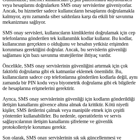
veya hesaplarını doğrularken SMS onay servislerine güveniyorlar.
Ancak, bu hizmetler sadece kullanıcıların hesaplarını doğrulamakla
kalmıyor, aynı zamanda siber saldırılara karşı da etkili bir savunma
mekanizması sağlıyor.
SMS onay servisleri, kullanıcıların kimliklerini doğrulamak için cep
telefonlarına gönderilen tek kullanımlık kodlar kullanır. Bu kodlar,
kullanıcının gerçekten o olduğunu ve hesabın yetkisiz erişimden
korunması gerektiğini doğrular. Ancak, bu servislerin güvenliği
sağlaması için bazı savunma stratejilerine ihtiyaç vardır.
Öncelikle, SMS onay servislerinin güvenliğini artırmak için çok
faktörlü doğrulama gibi ek katmanlar eklemek önemlidir. Bu,
kullanıcıların sadece cep telefonlarına gönderilen kodlarla değil, aynı
zamanda bir PIN kodu veya biyometrik doğrulama gibi ek bilgilerle
de hesaplarına erişmelerini gerektirir.
Ayrıca, SMS onay servislerinin güvenliği için kodların gönderildiği
iletişim kanallarını güvence altına almak da kritiktir. Kötü niyetli
kişiler, SMS iletilerini çalmak veya manipüle etmek için çeşitli
yöntemler kullanabilirler. Bu nedenle, operatörlerin ve servis
sağlayıcılarının iletişim kanallarını şifreleme ve güvenlik
protokolleriyle koruması gerekir.
Son olarak, SMS onay servislerinin sık sık güncellenmesi ve