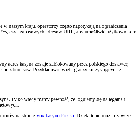
ce w naszym kraju, operatorzy często napotykają na ograniczenia
ites
, czyli zapasowych adresów URL, aby umożliwić użytkownikom
łówny adres kasyna zostaje zablokowany przez polskiego dostawcę
ystać z bonusów. Przykładowo, wielu graczy korzystających z
syna. Tylko wtedy mamy pewność, że logujemy się na legalną i
rnetowych.
irrorów na stronie
Vox kasyno Polska
. Dzięki temu można zawsze