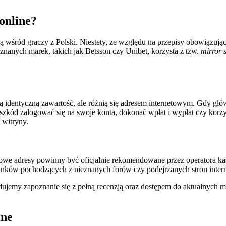
online?
ą wśród graczy z Polski. Niestety, ze względu na przepisy obowiązują
znanych marek, takich jak Betsson czy Unibet, korzysta z tzw.
mirror s
ają identyczną zawartość, ale różnią się adresem internetowym. Gdy g
eszkód zalogować się na swoje konta, dokonać wpłat i wypłat czy korz
 witryny.
sowe adresy powinny być oficjalnie rekomendowane przez operatora ka
e linków pochodzących z nieznanych forów czy podejrzanych stron inte
jemy zapoznanie się z pełną recenzją oraz dostępem do aktualnych m
ine