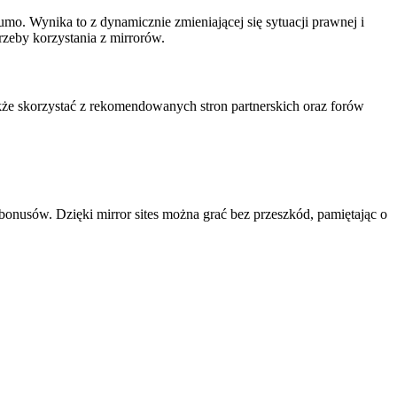
. Wynika to z dynamicznie zmieniającej się sytuacji prawnej i
rzeby korzystania z mirrorów.
akże skorzystać z rekomendowanych stron partnerskich oraz forów
onusów. Dzięki mirror sites można grać bez przeszkód, pamiętając o