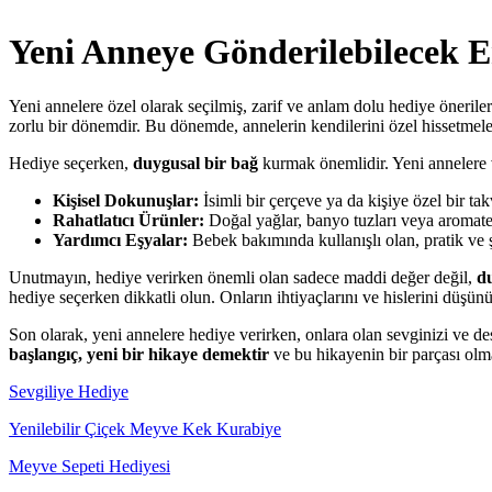
Yeni Anneye Gönderilebilecek E
Yeni annelere özel olarak seçilmiş, zarif ve anlam dolu hediye öneril
zorlu bir dönemdir. Bu dönemde, annelerin kendilerini özel hissetmeler
Hediye seçerken,
duygusal bir bağ
kurmak önemlidir. Yeni annelere ve
Kişisel Dokunuşlar:
İsimli bir çerçeve ya da kişiye özel bir takv
Rahatlatıcı Ürünler:
Doğal yağlar, banyo tuzları veya aromatera
Yardımcı Eşyalar:
Bebek bakımında kullanışlı olan, pratik ve şı
Unutmayın, hediye verirken önemli olan sadece maddi değer değil,
d
hediye seçerken dikkatli olun. Onların ihtiyaçlarını ve hislerini düşün
Son olarak, yeni annelere hediye verirken, onlara olan sevginizi ve d
başlangıç, yeni bir hikaye demektir
ve bu hikayenin bir parçası olm
Sevgiliye Hediye
Yenilebilir Çiçek Meyve Kek Kurabiye
Meyve Sepeti Hediyesi