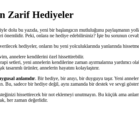
n Zarif Hediyeler
eriyle dolu bu yazıda, yeni bir başlangıcın mutluluğunu paylaşmanın yol
i önemlidir. Peki, onlara ne hediye edebilirsiniz? İşte bu sorunun cevab
rilecek hediyeler, onların bu yeni yolculuklarında yanlarında hissetmele
im, annelere kendilerini özel hissettirebilir.
pi setleri, yeni annelerin kendilerine zaman ayırmalarına yardımcı olab
k tasarımlı ürünler, annelerin hayatını kolaylaştırır.
uygusal anlamdır
. Bir hediye, bir anıyı, bir duyguyu taşır. Yeni annel
ün. Bu, sadece bir hediye değil, aynı zamanda bir destek ve sevgi gösteri
esteğinizi hissettirecek bir not eklemeyi unutmayın. Bu küçük ama anla
ak, her zaman değerlidir.