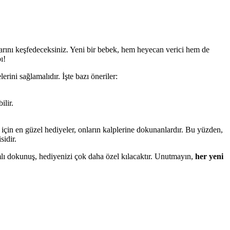
larını keşfedeceksiniz. Yeni bir bebek, hem heyecan verici hem de
ı!
rini sağlamalıdır. İşte bazı öneriler:
ilir.
er için en güzel hediyeler, onların kalplerine dokunanlardır. Bu yüzden,
sidir.
mlı dokunuş, hediyenizi çok daha özel kılacaktır. Unutmayın,
her yeni