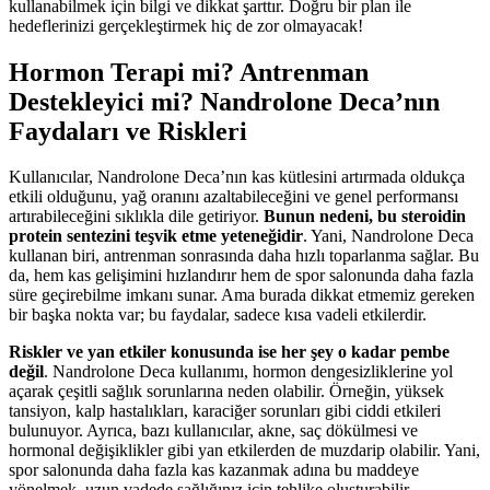
kullanabilmek için bilgi ve dikkat şarttır. Doğru bir plan ile
hedeflerinizi gerçekleştirmek hiç de zor olmayacak!
Hormon Terapi mi? Antrenman
Destekleyici mi? Nandrolone Deca’nın
Faydaları ve Riskleri
Kullanıcılar, Nandrolone Deca’nın kas kütlesini artırmada oldukça
etkili olduğunu, yağ oranını azaltabileceğini ve genel performansı
artırabileceğini sıklıkla dile getiriyor.
Bunun nedeni, bu steroidin
protein sentezini teşvik etme yeteneğidir
. Yani, Nandrolone Deca
kullanan biri, antrenman sonrasında daha hızlı toparlanma sağlar. Bu
da, hem kas gelişimini hızlandırır hem de spor salonunda daha fazla
süre geçirebilme imkanı sunar. Ama burada dikkat etmemiz gereken
bir başka nokta var; bu faydalar, sadece kısa vadeli etkilerdir.
Riskler ve yan etkiler konusunda ise her şey o kadar pembe
değil
. Nandrolone Deca kullanımı, hormon dengesizliklerine yol
açarak çeşitli sağlık sorunlarına neden olabilir. Örneğin, yüksek
tansiyon, kalp hastalıkları, karaciğer sorunları gibi ciddi etkileri
bulunuyor. Ayrıca, bazı kullanıcılar, akne, saç dökülmesi ve
hormonal değişiklikler gibi yan etkilerden de muzdarip olabilir. Yani,
spor salonunda daha fazla kas kazanmak adına bu maddeye
yönelmek, uzun vadede sağlığınız için tehlike oluşturabilir.