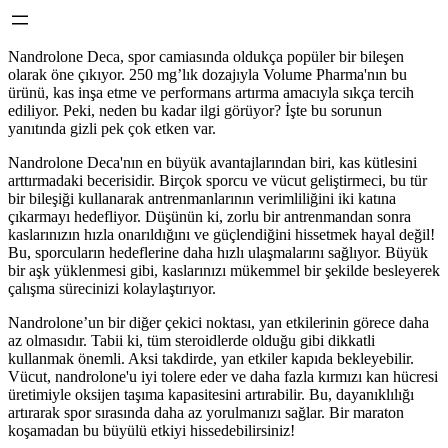
Nandrolone Deca, spor camiasında oldukça popüler bir bileşen
olarak öne çıkıyor. 250 mg’lık dozajıyla Volume Pharma'nın bu
ürünü, kas inşa etme ve performans artırma amacıyla sıkça tercih
ediliyor. Peki, neden bu kadar ilgi görüyor? İşte bu sorunun
yanıtında gizli pek çok etken var.
Nandrolone Deca'nın en büyük avantajlarından biri, kas kütlesini
arttırmadaki becerisidir. Birçok sporcu ve vücut geliştirmeci, bu tür
bir bileşiği kullanarak antrenmanlarının verimliliğini iki katına
çıkarmayı hedefliyor. Düşünün ki, zorlu bir antrenmandan sonra
kaslarınızın hızla onarıldığını ve güçlendiğini hissetmek hayal değil!
Bu, sporcuların hedeflerine daha hızlı ulaşmalarını sağlıyor. Büyük
bir aşk yüklenmesi gibi, kaslarınızı mükemmel bir şekilde besleyerek
çalışma sürecinizi kolaylaştırıyor.
Nandrolone’un bir diğer çekici noktası, yan etkilerinin görece daha
az olmasıdır. Tabii ki, tüm steroidlerde olduğu gibi dikkatli
kullanmak önemli. Aksi takdirde, yan etkiler kapıda bekleyebilir.
Vücut, nandrolone'u iyi tolere eder ve daha fazla kırmızı kan hücresi
üretimiyle oksijen taşıma kapasitesini artırabilir. Bu, dayanıklılığı
artırarak spor sırasında daha az yorulmanızı sağlar. Bir maraton
koşamadan bu büyülü etkiyi hissedebilirsiniz!