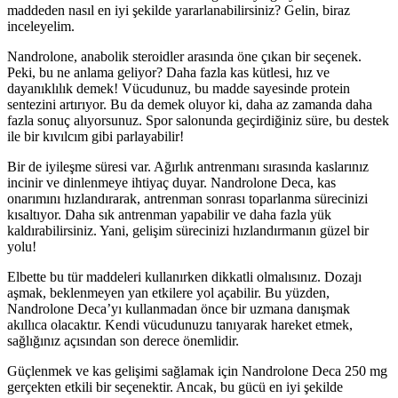
maddeden nasıl en iyi şekilde yararlanabilirsiniz? Gelin, biraz
inceleyelim.
Nandrolone, anabolik steroidler arasında öne çıkan bir seçenek.
Peki, bu ne anlama geliyor? Daha fazla kas kütlesi, hız ve
dayanıklılık demek! Vücudunuz, bu madde sayesinde protein
sentezini artırıyor. Bu da demek oluyor ki, daha az zamanda daha
fazla sonuç alıyorsunuz. Spor salonunda geçirdiğiniz süre, bu destek
ile bir kıvılcım gibi parlayabilir!
Bir de iyileşme süresi var. Ağırlık antrenmanı sırasında kaslarınız
incinir ve dinlenmeye ihtiyaç duyar. Nandrolone Deca, kas
onarımını hızlandırarak, antrenman sonrası toparlanma sürecinizi
kısaltıyor. Daha sık antrenman yapabilir ve daha fazla yük
kaldırabilirsiniz. Yani, gelişim sürecinizi hızlandırmanın güzel bir
yolu!
Elbette bu tür maddeleri kullanırken dikkatli olmalısınız. Dozajı
aşmak, beklenmeyen yan etkilere yol açabilir. Bu yüzden,
Nandrolone Deca’yı kullanmadan önce bir uzmana danışmak
akıllıca olacaktır. Kendi vücudunuzu tanıyarak hareket etmek,
sağlığınız açısından son derece önemlidir.
Güçlenmek ve kas gelişimi sağlamak için Nandrolone Deca 250 mg
gerçekten etkili bir seçenektir. Ancak, bu gücü en iyi şekilde