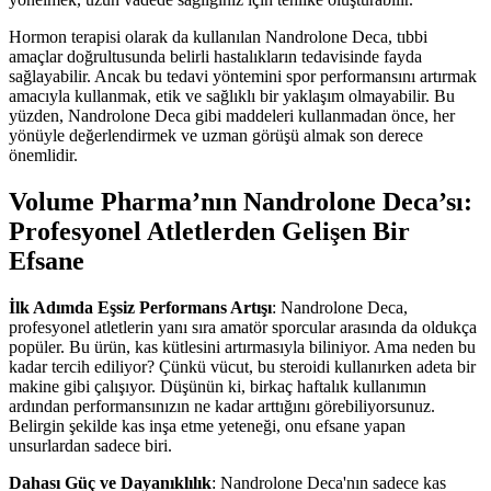
Hormon terapisi olarak da kullanılan Nandrolone Deca, tıbbi
amaçlar doğrultusunda belirli hastalıkların tedavisinde fayda
sağlayabilir. Ancak bu tedavi yöntemini spor performansını artırmak
amacıyla kullanmak, etik ve sağlıklı bir yaklaşım olmayabilir. Bu
yüzden, Nandrolone Deca gibi maddeleri kullanmadan önce, her
yönüyle değerlendirmek ve uzman görüşü almak son derece
önemlidir.
Volume Pharma’nın Nandrolone Deca’sı:
Profesyonel Atletlerden Gelişen Bir
Efsane
İlk Adımda Eşsiz Performans Artışı
: Nandrolone Deca,
profesyonel atletlerin yanı sıra amatör sporcular arasında da oldukça
popüler. Bu ürün, kas kütlesini artırmasıyla biliniyor. Ama neden bu
kadar tercih ediliyor? Çünkü vücut, bu steroidi kullanırken adeta bir
makine gibi çalışıyor. Düşünün ki, birkaç haftalık kullanımın
ardından performansınızın ne kadar arttığını görebiliyorsunuz.
Belirgin şekilde kas inşa etme yeteneği, onu efsane yapan
unsurlardan sadece biri.
Dahası Güç ve Dayanıklılık
: Nandrolone Deca'nın sadece kas