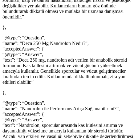
sorunları, kalp ve damar hastalıkları, karaciğer hasarı ve psikolojik
değişiklikler yer alabilir. Kullanıcıların bunları göz önünde
bulundurarak dikkatli olması ve mutlaka bir uzmana danışması
önemlidir.”
},
“@type”: “Question”,
“name”: “Deca 250 Mg Nandrolon Nedir?”,
“acceptedAnswer”: {
“@type”: “Answer”,
“text”: “Deca 250 mg, nandrolon adı verilen bir anabolik steroid
formudur. Kas kütlesini artırmak ve vücut gücünü yükseltmek
amacıyla kullanılır. Genellikle sporcular ve vücut geliştirmeciler
tarafından tercih edilir. Kullanımında dikkatli olunmalı, zira yan
etkileri olabilir.”
},
“@type”: “Question”,
“name”: “Nandrolon ile Performans Artışı Sağlanabilir mi?”,
“acceptedAnswer”: {
“@type”: “Answer”,
“text”: “Nandrolon, sporcular arasında kas kütlesini artırma ve
dayanıklılığı yükseltme amacıyla kullanılan bir steroid türüdür.
Ancak, yan etkileri ve yasallığı sebebiyle dikkatle değerlendirilmesi