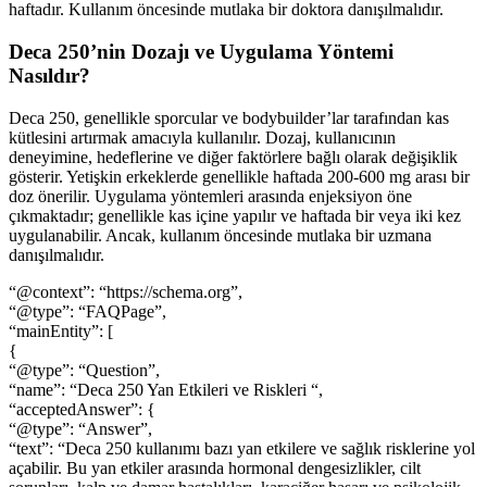
haftadır. Kullanım öncesinde mutlaka bir doktora danışılmalıdır.
Deca 250’nin Dozajı ve Uygulama Yöntemi
Nasıldır?
Deca 250, genellikle sporcular ve bodybuilder’lar tarafından kas
kütlesini artırmak amacıyla kullanılır. Dozaj, kullanıcının
deneyimine, hedeflerine ve diğer faktörlere bağlı olarak değişiklik
gösterir. Yetişkin erkeklerde genellikle haftada 200-600 mg arası bir
doz önerilir. Uygulama yöntemleri arasında enjeksiyon öne
çıkmaktadır; genellikle kas içine yapılır ve haftada bir veya iki kez
uygulanabilir. Ancak, kullanım öncesinde mutlaka bir uzmana
danışılmalıdır.
“@context”: “https://schema.org”,
“@type”: “FAQPage”,
“mainEntity”: [
{
“@type”: “Question”,
“name”: “Deca 250 Yan Etkileri ve Riskleri “,
“acceptedAnswer”: {
“@type”: “Answer”,
“text”: “Deca 250 kullanımı bazı yan etkilere ve sağlık risklerine yol
açabilir. Bu yan etkiler arasında hormonal dengesizlikler, cilt