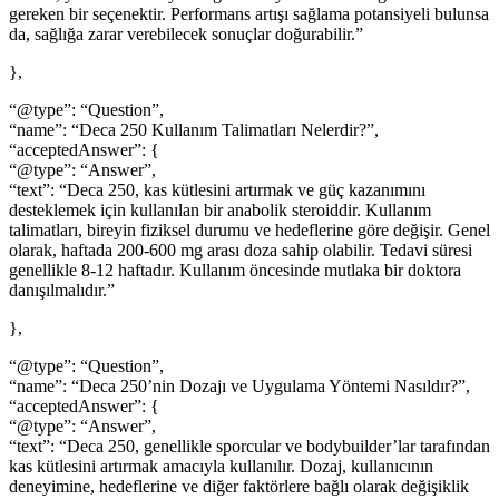
gereken bir seçenektir. Performans artışı sağlama potansiyeli bulunsa
da, sağlığa zarar verebilecek sonuçlar doğurabilir.”
},
“@type”: “Question”,
“name”: “Deca 250 Kullanım Talimatları Nelerdir?”,
“acceptedAnswer”: {
“@type”: “Answer”,
“text”: “Deca 250, kas kütlesini artırmak ve güç kazanımını
desteklemek için kullanılan bir anabolik steroiddir. Kullanım
talimatları, bireyin fiziksel durumu ve hedeflerine göre değişir. Genel
olarak, haftada 200-600 mg arası doza sahip olabilir. Tedavi süresi
genellikle 8-12 haftadır. Kullanım öncesinde mutlaka bir doktora
danışılmalıdır.”
},
“@type”: “Question”,
“name”: “Deca 250’nin Dozajı ve Uygulama Yöntemi Nasıldır?”,
“acceptedAnswer”: {
“@type”: “Answer”,
“text”: “Deca 250, genellikle sporcular ve bodybuilder’lar tarafından
kas kütlesini artırmak amacıyla kullanılır. Dozaj, kullanıcının
deneyimine, hedeflerine ve diğer faktörlere bağlı olarak değişiklik