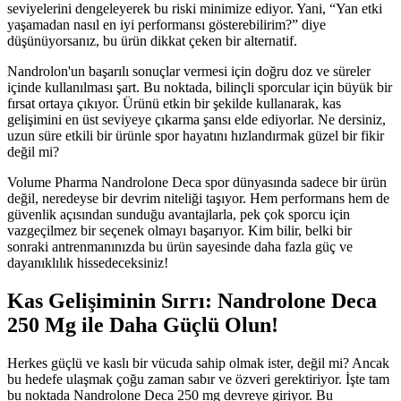
seviyelerini dengeleyerek bu riski minimize ediyor. Yani, “Yan etki
yaşamadan nasıl en iyi performansı gösterebilirim?” diye
düşünüyorsanız, bu ürün dikkat çeken bir alternatif.
Nandrolon'un başarılı sonuçlar vermesi için doğru doz ve süreler
içinde kullanılması şart. Bu noktada, bilinçli sporcular için büyük bir
fırsat ortaya çıkıyor. Ürünü etkin bir şekilde kullanarak, kas
gelişimini en üst seviyeye çıkarma şansı elde ediyorlar. Ne dersiniz,
uzun süre etkili bir ürünle spor hayatını hızlandırmak güzel bir fikir
değil mi?
Volume Pharma Nandrolone Deca spor dünyasında sadece bir ürün
değil, neredeyse bir devrim niteliği taşıyor. Hem performans hem de
güvenlik açısından sunduğu avantajlarla, pek çok sporcu için
vazgeçilmez bir seçenek olmayı başarıyor. Kim bilir, belki bir
sonraki antrenmanınızda bu ürün sayesinde daha fazla güç ve
dayanıklılık hissedeceksiniz!
Kas Gelişiminin Sırrı: Nandrolone Deca
250 Mg ile Daha Güçlü Olun!
Herkes güçlü ve kaslı bir vücuda sahip olmak ister, değil mi? Ancak
bu hedefe ulaşmak çoğu zaman sabır ve özveri gerektiriyor. İşte tam
bu noktada Nandrolone Deca 250 mg devreye giriyor. Bu