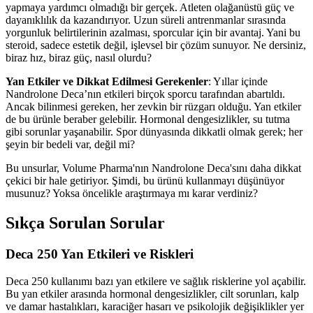
yapmaya yardımcı olmadığı bir gerçek. Atleten olağanüstü güç ve
dayanıklılık da kazandırıyor. Uzun süreli antrenmanlar sırasında
yorgunluk belirtilerinin azalması, sporcular için bir avantaj. Yani bu
steroid, sadece estetik değil, işlevsel bir çözüm sunuyor. Ne dersiniz,
biraz hız, biraz güç, nasıl olurdu?
Yan Etkiler ve Dikkat Edilmesi Gerekenler
: Yıllar içinde
Nandrolone Deca’nın etkileri birçok sporcu tarafından abartıldı.
Ancak bilinmesi gereken, her zevkin bir rüzgarı olduğu. Yan etkiler
de bu ürünle beraber gelebilir. Hormonal dengesizlikler, su tutma
gibi sorunlar yaşanabilir. Spor dünyasında dikkatli olmak gerek; her
şeyin bir bedeli var, değil mi?
Bu unsurlar, Volume Pharma'nın Nandrolone Deca'sını daha dikkat
çekici bir hale getiriyor. Şimdi, bu ürünü kullanmayı düşünüyor
musunuz? Yoksa öncelikle araştırmaya mı karar verdiniz?
Sıkça Sorulan Sorular
Deca 250 Yan Etkileri ve Riskleri
Deca 250 kullanımı bazı yan etkilere ve sağlık risklerine yol açabilir.
Bu yan etkiler arasında hormonal dengesizlikler, cilt sorunları, kalp
ve damar hastalıkları, karaciğer hasarı ve psikolojik değişiklikler yer