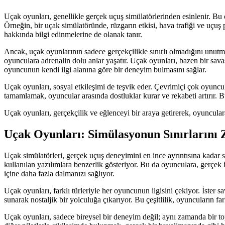
Uçak oyunları, genellikle gerçek uçuş simülatörlerinden esinlenir. Bu 
Örneğin, bir uçak simülatöründe, rüzgarın etkisi, hava trafiği ve uç
hakkında bilgi edinmelerine de olanak tanır.
Ancak, uçak oyunlarının sadece gerçekçilikle sınırlı olmadığını unutma
oyunculara adrenalin dolu anlar yaşatır. Uçak oyunları, bazen bir savaş 
oyuncunun kendi ilgi alanına göre bir deneyim bulmasını sağlar.
Uçak oyunları, sosyal etkileşimi de teşvik eder. Çevrimiçi çok oyunc
tamamlamak, oyuncular arasında dostluklar kurar ve rekabeti artırır. Bu
Uçak oyunları, gerçekçilik ve eğlenceyi bir araya getirerek, oyuncu
Uçak Oyunları: Simülasyonun Sınırlarını 
Uçak simülatörleri, gerçek uçuş deneyimini en ince ayrıntısına kadar s
kullanılan yazılımlara benzerlik gösteriyor. Bu da oyunculara, gerçek b
içine daha fazla dalmanızı sağlıyor.
Uçak oyunları, farklı türleriyle her oyuncunun ilgisini çekiyor. İster sa
sunarak nostaljik bir yolculuğa çıkarıyor. Bu çeşitlilik, oyuncuların fa
Uçak oyunları, sadece bireysel bir deneyim değil; aynı zamanda bir to