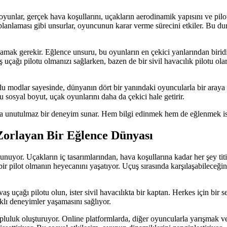
oyunlar, gerçek hava koşullarını, uçakların aerodinamik yapısını ve pilo
uş planlaması gibi unsurlar, oyuncunun karar verme sürecini etkiler. B
mak gerekir. Eğlence unsuru, bu oyunların en çekici yanlarından biridir.
uçağı pilotu olmanızı sağlarken, bazen de bir sivil havacılık pilotu olara
ulu modlar sayesinde, dünyanın dört bir yanındaki oyuncularla bir ara
 sosyal boyut, uçak oyunlarını daha da çekici hale getirir.
lara unutulmaz bir deneyim sunar. Hem bilgi edinmek hem de eğlenmek is
Zorlayan Bir Eğlence Dünyası
unuyor. Uçakların iç tasarımlarından, hava koşullarına kadar her şey tit
ir pilot olmanın heyecanını yaşatıyor. Uçuş sırasında karşılaşabileceğini
vaş uçağı pilotu olun, ister sivil havacılıkta bir kaptan. Herkes için bir 
rklı deneyimler yaşamasını sağlıyor.
pluluk oluşturuyor. Online platformlarda, diğer oyuncularla yarışmak ve