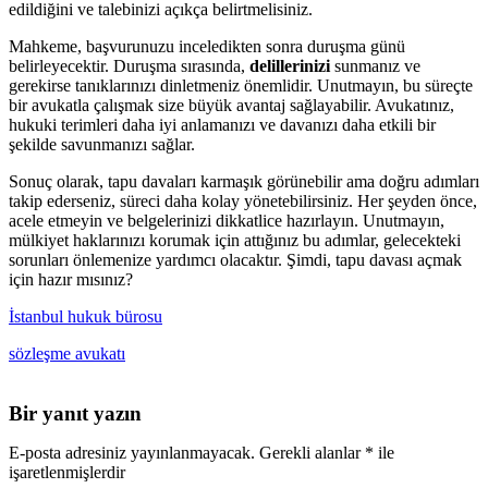
edildiğini ve talebinizi açıkça belirtmelisiniz.
Mahkeme, başvurunuzu inceledikten sonra duruşma günü
belirleyecektir. Duruşma sırasında,
delillerinizi
sunmanız ve
gerekirse tanıklarınızı dinletmeniz önemlidir. Unutmayın, bu süreçte
bir avukatla çalışmak size büyük avantaj sağlayabilir. Avukatınız,
hukuki terimleri daha iyi anlamanızı ve davanızı daha etkili bir
şekilde savunmanızı sağlar.
Sonuç olarak, tapu davaları karmaşık görünebilir ama doğru adımları
takip ederseniz, süreci daha kolay yönetebilirsiniz. Her şeyden önce,
acele etmeyin ve belgelerinizi dikkatlice hazırlayın. Unutmayın,
mülkiyet haklarınızı korumak için attığınız bu adımlar, gelecekteki
sorunları önlemenize yardımcı olacaktır. Şimdi, tapu davası açmak
için hazır mısınız?
İstanbul hukuk bürosu
sözleşme avukatı
Bir yanıt yazın
E-posta adresiniz yayınlanmayacak.
Gerekli alanlar
*
ile
işaretlenmişlerdir