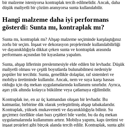
bir malzeme isteniyorsa kontraplak tercih edilmelidir. Ancak, daha
düşük maliyetli bir çözüm aranıyorsa sunta kullanılabilir.
Hangi malzeme daha iyi performans
gösterdi: Sunta mı, kontraplak mı?
Sunta mı, kontraplak mı? Ahşap malzeme seçiminde karşılaştığınız
zorlu bir seçim. İnşaat ve dekorasyon projelerinde kullanılabilirliği
ve dayanıklılığıyla dikkat çeken sunta ve kontraplak arasında
performans açısından bir kıyaslama yapalım.
Sunta, ahşap liflerinin preslenmesiyle elde edilen bir levhadır. Düşük
maliyetli olması ve çeşitli boyutlarda bulunabilmesi nedeniyle
popüler bir tercihtir. Sunta, genellikle dolaplar, raf sistemleri ve
mobilya üretiminde kullanılır. Ancak, nem ve suya karşı hassas
olduğu için dış mekan uygulamalarında kullanımı sınırlıdır. Ayrıca,
aşırı yük altında kolayca bükülme veya çatlamaya eğilimlidir.
Kontraplak ise, en az üç katmandan oluşan bir levhadır. Bu
katmanlar, birbirine dik olarak yerleştirilmiş ahşap tabakalarıdır.
Kontraplak, yüksek mukavemeti ve dayanıklılığıyla bilinir. Su
geçirmez özellikte olan bazı çeşitleri bile vardır, bu da dış mekan
uygulamalarında kullanımını artırır. Mobilya yapımı, kapı üretimi ve
inşaat projeleri gibi birçok alanda tercih edilir. Kontraplak, sunta gibi