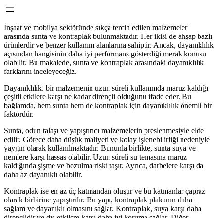
İnşaat ve mobilya sektöründe sıkça tercih edilen malzemeler
arasında sunta ve kontraplak bulunmaktadır. Her ikisi de ahşap bazlı
ürünlerdir ve benzer kullanım alanlarına sahiptir. Ancak, dayanıklılık
açısından hangisinin daha iyi performans gösterdiği merak konusu
olabilir. Bu makalede, sunta ve kontraplak arasındaki dayanıklılık
farklarını inceleyeceğiz.
Dayanıklılık, bir malzemenin uzun süreli kullanımda maruz kaldığı
çeşitli etkilere karşı ne kadar dirençli olduğunu ifade eder. Bu
bağlamda, hem sunta hem de kontraplak için dayanıklılık önemli bir
faktördür.
Sunta, odun talaşı ve yapıştırıcı malzemelerin preslenmesiyle elde
edilir. Görece daha düşük maliyeti ve kolay işlenebilirliği nedeniyle
yaygın olarak kullanılmaktadır. Bununla birlikte, sunta suya ve
nemlere karşı hassas olabilir. Uzun süreli su temasına maruz
kaldığında şişme ve bozulma riski taşır. Ayrıca, darbelere karşı da
daha az dayanıklı olabilir.
Kontraplak ise en az üç katmandan oluşur ve bu katmanlar çapraz
olarak birbirine yapıştırılır. Bu yapı, kontraplak plakanın daha
sağlam ve dayanıklı olmasını sağlar. Kontraplak, suya karşı daha
dirençlidir ve dış etkilere karşı daha iyi koruma sağlar. Diğer