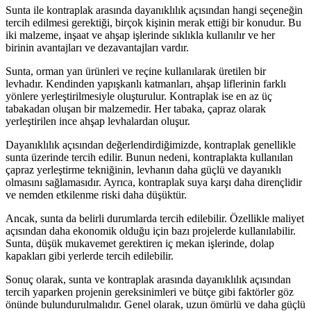
Sunta ile kontraplak arasında dayanıklılık açısından hangi seçeneğin
tercih edilmesi gerektiği, birçok kişinin merak ettiği bir konudur. Bu
iki malzeme, inşaat ve ahşap işlerinde sıklıkla kullanılır ve her
birinin avantajları ve dezavantajları vardır.
Sunta, orman yan ürünleri ve reçine kullanılarak üretilen bir
levhadır. Kendinden yapışkanlı katmanları, ahşap liflerinin farklı
yönlere yerleştirilmesiyle oluşturulur. Kontraplak ise en az üç
tabakadan oluşan bir malzemedir. Her tabaka, çapraz olarak
yerleştirilen ince ahşap levhalardan oluşur.
Dayanıklılık açısından değerlendirdiğimizde, kontraplak genellikle
sunta üzerinde tercih edilir. Bunun nedeni, kontraplakta kullanılan
çapraz yerleştirme tekniğinin, levhanın daha güçlü ve dayanıklı
olmasını sağlamasıdır. Ayrıca, kontraplak suya karşı daha dirençlidir
ve nemden etkilenme riski daha düşüktür.
Ancak, sunta da belirli durumlarda tercih edilebilir. Özellikle maliyet
açısından daha ekonomik olduğu için bazı projelerde kullanılabilir.
Sunta, düşük mukavemet gerektiren iç mekan işlerinde, dolap
kapakları gibi yerlerde tercih edilebilir.
Sonuç olarak, sunta ve kontraplak arasında dayanıklılık açısından
tercih yaparken projenin gereksinimleri ve bütçe gibi faktörler göz
önünde bulundurulmalıdır. Genel olarak, uzun ömürlü ve daha güçlü