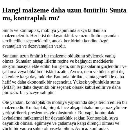
Hangi malzeme daha uzun ömürlü: Sunta
mı, kontraplak mı?
Sunta ve kontraplak, mobilya yapımında sıkça kullanılan
malzemelerdir. Her ikisi de dayanıklılık ve uzun ömür açısından
tercih edilen seçeneklerdir, ancak her birinin kendine özgü
avantajları ve dezavantajları vardır.
Suntanın uzun ömürlü bir malzeme olduğunu söylemek yanlış
olmaz. Suntalar, ahşap liflerin reçine ve bağlayıcı maddelerle
sıkıştırılmasıyla elde edilir. Bu işlem, sunta plakalarını güçlendirir ve
çatlama veya bükülme riskini azaltır. Ayrıca, nem ve böcek gibi dış
etkenlere karşı dayanıklıdır. Bununla birlikte, sunta genellikle daha
hafif ve daha ekonomik bir seçenektir. Yüksek yoğunluklu sunta
(MDF) ise daha dayanıklı bir seçenek olarak kabul edilir ve daha
pürüzsüz bir yüzeye sahiptir.
Öte yandan, kontraplak da mobilya yapımında sıkça tercih edilen bir
malzemedir. Kontraplak, birçok ince ahşap tabakanın çapraz yönlere
yerleştirilerek preslenmesiyle oluşturulur. Bu yapı, kontraplak
levhalarına mükemmel bir dayanıklılık sağlar. Kontraplak, suya
dayanıklı olması, eğilmeye ve çatlamaya karşı dirençli olması ve
güçlü bir yapıya sahip olmasıyla bilinir. Ayrıca, kontraplak