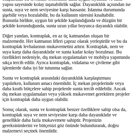
yapısı sayesinde kolay taşınabilirlik sağlar. Dayanıklılık açısından ise
sunta, suya ve nem seviyesine karşı hassastır. Islanma durumunda
şişebilir veya bozulabilir, bu da kullanım süresini kısaltabilir.
Bununla birlikte, uygun bir şekilde kaplandığında ve düzgün bir
şekilde korunduğunda, sunta uzun yıllar boyunca dayanıklı olabilir.
Diğer yandan, kontraplak, en az üç katmandan oluşan bir
malzemedir. Her katmanın lifleri çapraz olarak yerleştirilir ve bu da
kontraplak levhalarının mukavemetini artırır. Kontraplak, nem ve
suya karşı daha dayanıklıdır ve sunta kadar kolay bozulmaz. Bu
özellikleri nedeniyle, dış mekan uygulamaları ve mobilya yapımında
sıkça tercih edilir. Ayrıca kontraplak, vidalama ve çivileme gibi
işlemlerde daha iyi bir tutunma sağlar.
Sunta ve kontraplak arasındaki dayanıklılık karşılaştırması
yapılırken, kullanım amacı önemlidir. İç mekan projelerinde veya
daha kısıtlı bütçelere sahip projelerde sunta tercih edilebilir. Ancak
dış mekan uygulamaları veya yüksek mukavemet gerektiren projeler
için kontraplak daha uygun olabilir.
Sonuç olarak, sunta ve kontraplak benzer özelliklere sahip olsa da,
kontraplak suya ve nem seviyesine karşı daha dayanıklıdır ve
genellikle daha fazla mukavemete sahiptir. Projenizin
gereksinimlerini ve bütçenizi göz önünde bulundurarak, doğru
malzemeyi seçmek önemlidir.