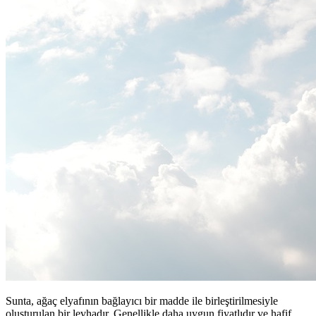
Sunta, ağaç elyafının bağlayıcı bir madde ile birleştirilmesiyle
oluşturulan bir levhadır. Genellikle daha uygun fiyatlıdır ve hafif