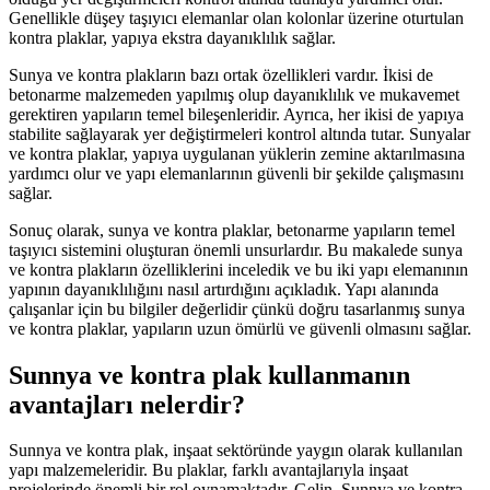
Genellikle düşey taşıyıcı elemanlar olan kolonlar üzerine oturtulan
kontra plaklar, yapıya ekstra dayanıklılık sağlar.
Sunya ve kontra plakların bazı ortak özellikleri vardır. İkisi de
betonarme malzemeden yapılmış olup dayanıklılık ve mukavemet
gerektiren yapıların temel bileşenleridir. Ayrıca, her ikisi de yapıya
stabilite sağlayarak yer değiştirmeleri kontrol altında tutar. Sunyalar
ve kontra plaklar, yapıya uygulanan yüklerin zemine aktarılmasına
yardımcı olur ve yapı elemanlarının güvenli bir şekilde çalışmasını
sağlar.
Sonuç olarak, sunya ve kontra plaklar, betonarme yapıların temel
taşıyıcı sistemini oluşturan önemli unsurlardır. Bu makalede sunya
ve kontra plakların özelliklerini inceledik ve bu iki yapı elemanının
yapının dayanıklılığını nasıl artırdığını açıkladık. Yapı alanında
çalışanlar için bu bilgiler değerlidir çünkü doğru tasarlanmış sunya
ve kontra plaklar, yapıların uzun ömürlü ve güvenli olmasını sağlar.
Sunnya ve kontra plak kullanmanın
avantajları nelerdir?
Sunnya ve kontra plak, inşaat sektöründe yaygın olarak kullanılan
yapı malzemeleridir. Bu plaklar, farklı avantajlarıyla inşaat
projelerinde önemli bir rol oynamaktadır. Gelin, Sunnya ve kontra