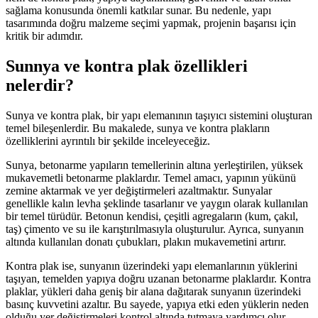
sağlama konusunda önemli katkılar sunar. Bu nedenle, yapı
tasarımında doğru malzeme seçimi yapmak, projenin başarısı için
kritik bir adımdır.
Sunnya ve kontra plak özellikleri
nelerdir?
Sunya ve kontra plak, bir yapı elemanının taşıyıcı sistemini oluşturan
temel bileşenlerdir. Bu makalede, sunya ve kontra plakların
özelliklerini ayrıntılı bir şekilde inceleyeceğiz.
Sunya, betonarme yapıların temellerinin altına yerleştirilen, yüksek
mukavemetli betonarme plaklardır. Temel amacı, yapının yükünü
zemine aktarmak ve yer değiştirmeleri azaltmaktır. Sunyalar
genellikle kalın levha şeklinde tasarlanır ve yaygın olarak kullanılan
bir temel türüdür. Betonun kendisi, çeşitli agregaların (kum, çakıl,
taş) çimento ve su ile karıştırılmasıyla oluşturulur. Ayrıca, sunyanın
altında kullanılan donatı çubukları, plakın mukavemetini artırır.
Kontra plak ise, sunyanın üzerindeki yapı elemanlarının yüklerini
taşıyan, temelden yapıya doğru uzanan betonarme plaklardır. Kontra
plaklar, yükleri daha geniş bir alana dağıtarak sunyanın üzerindeki
basınç kuvvetini azaltır. Bu sayede, yapıya etki eden yüklerin neden
olduğu yer değiştirmeleri kontrol altında tutmaya yardımcı olur.