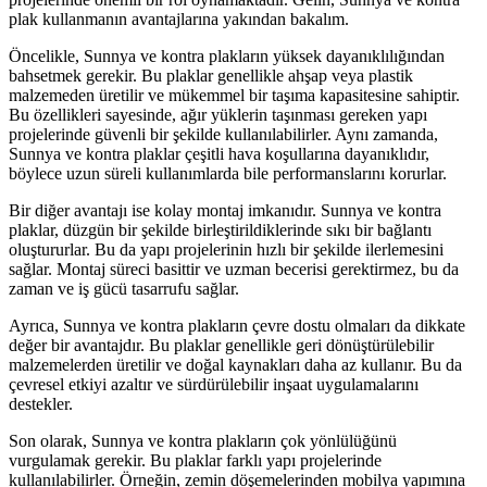
plak kullanmanın avantajlarına yakından bakalım.
Öncelikle, Sunnya ve kontra plakların yüksek dayanıklılığından
bahsetmek gerekir. Bu plaklar genellikle ahşap veya plastik
malzemeden üretilir ve mükemmel bir taşıma kapasitesine sahiptir.
Bu özellikleri sayesinde, ağır yüklerin taşınması gereken yapı
projelerinde güvenli bir şekilde kullanılabilirler. Aynı zamanda,
Sunnya ve kontra plaklar çeşitli hava koşullarına dayanıklıdır,
böylece uzun süreli kullanımlarda bile performanslarını korurlar.
Bir diğer avantajı ise kolay montaj imkanıdır. Sunnya ve kontra
plaklar, düzgün bir şekilde birleştirildiklerinde sıkı bir bağlantı
oluştururlar. Bu da yapı projelerinin hızlı bir şekilde ilerlemesini
sağlar. Montaj süreci basittir ve uzman becerisi gerektirmez, bu da
zaman ve iş gücü tasarrufu sağlar.
Ayrıca, Sunnya ve kontra plakların çevre dostu olmaları da dikkate
değer bir avantajdır. Bu plaklar genellikle geri dönüştürülebilir
malzemelerden üretilir ve doğal kaynakları daha az kullanır. Bu da
çevresel etkiyi azaltır ve sürdürülebilir inşaat uygulamalarını
destekler.
Son olarak, Sunnya ve kontra plakların çok yönlülüğünü
vurgulamak gerekir. Bu plaklar farklı yapı projelerinde
kullanılabilirler. Örneğin, zemin döşemelerinden mobilya yapımına