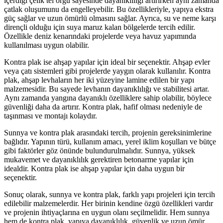
içerdiği çelik tel örgü sayesinde dayanıklılığı artırırken aynı zamanda
çatlak oluşumunu da engelleyebilir. Bu özellikleriyle, yapıya ekstra
güç sağlar ve uzun ömürlü olmasını sağlar. Ayrıca, su ve neme karşı
dirençli olduğu için suya maruz kalan bölgelerde tercih edilir.
Özellikle deniz kenarındaki projelerde veya havuz yapımında
kullanılması uygun olabilir.
Kontra plak ise ahşap yapılar için ideal bir seçenektir. Ahşap evler
veya çatı sistemleri gibi projelerde yaygın olarak kullanılır. Kontra
plak, ahşap levhaların her iki yüzeyine lamine edilen bir yapı
malzemesidir. Bu sayede levhanın dayanıklılığı ve stabilitesi artar.
Aynı zamanda yangına dayanıklı özelliklere sahip olabilir, böylece
güvenliği daha da artırır. Kontra plak, hafif olması nedeniyle de
taşınması ve montajı kolaydır.
Sunnya ve kontra plak arasındaki tercih, projenin gereksinimlerine
bağlıdır. Yapının türü, kullanım amacı, yerel iklim koşulları ve bütçe
gibi faktörler göz önünde bulundurulmalıdır. Sunnya, yüksek
mukavemet ve dayanıklılık gerektiren betonarme yapılar için
idealdir. Kontra plak ise ahşap yapılar için daha uygun bir
seçenektir.
Sonuç olarak, sunnya ve kontra plak, farklı yapı projeleri için tercih
edilebilir malzemelerdir. Her birinin kendine özgü özellikleri vardır
ve projenin ihtiyaçlarına en uygun olanı seçilmelidir. Hem sunnya
hem de kontra plak, yapıya dayanıklılık, güvenlik ve uzun ömür