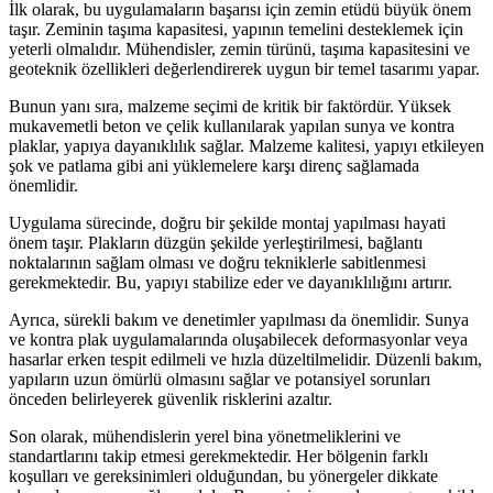
İlk olarak, bu uygulamaların başarısı için zemin etüdü büyük önem
taşır. Zeminin taşıma kapasitesi, yapının temelini desteklemek için
yeterli olmalıdır. Mühendisler, zemin türünü, taşıma kapasitesini ve
geoteknik özellikleri değerlendirerek uygun bir temel tasarımı yapar.
Bunun yanı sıra, malzeme seçimi de kritik bir faktördür. Yüksek
mukavemetli beton ve çelik kullanılarak yapılan sunya ve kontra
plaklar, yapıya dayanıklılık sağlar. Malzeme kalitesi, yapıyı etkileyen
şok ve patlama gibi ani yüklemelere karşı direnç sağlamada
önemlidir.
Uygulama sürecinde, doğru bir şekilde montaj yapılması hayati
önem taşır. Plakların düzgün şekilde yerleştirilmesi, bağlantı
noktalarının sağlam olması ve doğru tekniklerle sabitlenmesi
gerekmektedir. Bu, yapıyı stabilize eder ve dayanıklılığını artırır.
Ayrıca, sürekli bakım ve denetimler yapılması da önemlidir. Sunya
ve kontra plak uygulamalarında oluşabilecek deformasyonlar veya
hasarlar erken tespit edilmeli ve hızla düzeltilmelidir. Düzenli bakım,
yapıların uzun ömürlü olmasını sağlar ve potansiyel sorunları
önceden belirleyerek güvenlik risklerini azaltır.
Son olarak, mühendislerin yerel bina yönetmeliklerini ve
standartlarını takip etmesi gerekmektedir. Her bölgenin farklı
koşulları ve gereksinimleri olduğundan, bu yönergeler dikkate