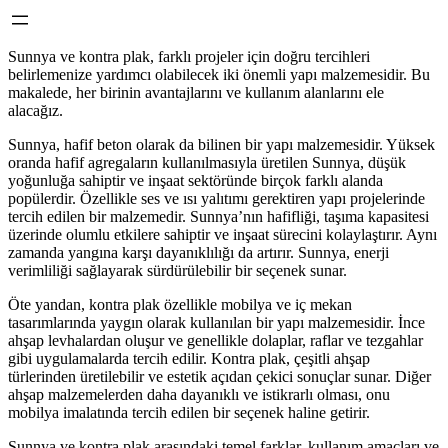
Sunnya ve kontra plak, farklı projeler için doğru tercihleri
belirlemenize yardımcı olabilecek iki önemli yapı malzemesidir. Bu
makalede, her birinin avantajlarını ve kullanım alanlarını ele
alacağız.
Sunnya, hafif beton olarak da bilinen bir yapı malzemesidir. Yüksek
oranda hafif agregaların kullanılmasıyla üretilen Sunnya, düşük
yoğunluğa sahiptir ve inşaat sektöründe birçok farklı alanda
popülerdir. Özellikle ses ve ısı yalıtımı gerektiren yapı projelerinde
tercih edilen bir malzemedir. Sunnya’nın hafifliği, taşıma kapasitesi
üzerinde olumlu etkilere sahiptir ve inşaat sürecini kolaylaştırır. Aynı
zamanda yangına karşı dayanıklılığı da artırır. Sunnya, enerji
verimliliği sağlayarak sürdürülebilir bir seçenek sunar.
Öte yandan, kontra plak özellikle mobilya ve iç mekan
tasarımlarında yaygın olarak kullanılan bir yapı malzemesidir. İnce
ahşap levhalardan oluşur ve genellikle dolaplar, raflar ve tezgahlar
gibi uygulamalarda tercih edilir. Kontra plak, çeşitli ahşap
türlerinden üretilebilir ve estetik açıdan çekici sonuçlar sunar. Diğer
ahşap malzemelerden daha dayanıklı ve istikrarlı olması, onu
mobilya imalatında tercih edilen bir seçenek haline getirir.
Sunnya ve kontra plak arasındaki temel farklar, kullanım amaçları ve