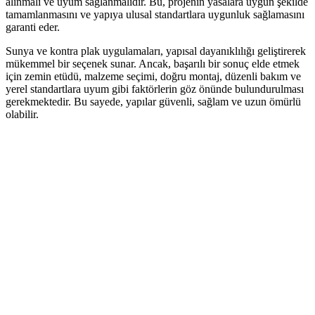
alınmalı ve uyum sağlanmalıdır. Bu, projenin yasalara uygun şekilde
tamamlanmasını ve yapıya ulusal standartlara uygunluk sağlamasını
garanti eder.
Sunya ve kontra plak uygulamaları, yapısal dayanıklılığı geliştirerek
mükemmel bir seçenek sunar. Ancak, başarılı bir sonuç elde etmek
için zemin etüdü, malzeme seçimi, doğru montaj, düzenli bakım ve
yerel standartlara uyum gibi faktörlerin göz önünde bulundurulması
gerekmektedir. Bu sayede, yapılar güvenli, sağlam ve uzun ömürlü
olabilir.