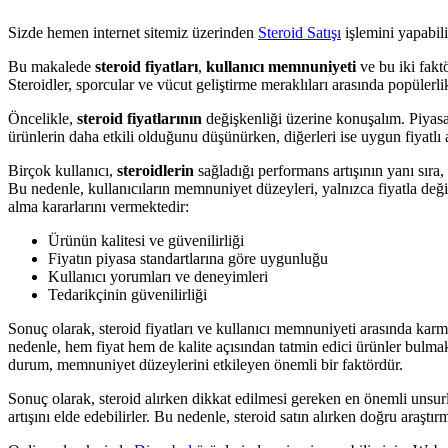
Sizde hemen internet sitemiz üzerinden
Steroid Satışı
işlemini yapabili
Bu makalede
steroid fiyatları
,
kullanıcı memnuniyeti
ve bu iki faktö
Steroidler, sporcular ve vücut geliştirme meraklıları arasında popülerli
Öncelikle,
steroid fiyatlarının
değişkenliği üzerine konuşalım. Piyasada
ürünlerin daha etkili olduğunu düşünürken, diğerleri ise uygun fiyatlı 
Birçok kullanıcı,
steroidlerin
sağladığı performans artışının yanı sıra,
Bu nedenle, kullanıcıların memnuniyet düzeyleri, yalnızca fiyatla değil
alma kararlarını vermektedir:
Ürünün kalitesi ve güvenilirliği
Fiyatın piyasa standartlarına göre uygunluğu
Kullanıcı yorumları ve deneyimleri
Tedarikçinin güvenilirliği
Sonuç olarak, steroid fiyatları ve kullanıcı memnuniyeti arasında karma
nedenle, hem fiyat hem de kalite açısından tatmin edici ürünler bulmak,
durum, memnuniyet düzeylerini etkileyen önemli bir faktördür.
Sonuç olarak, steroid alırken dikkat edilmesi gereken en önemli unsur
artışını elde edebilirler. Bu nedenle, steroid satın alırken doğru ara