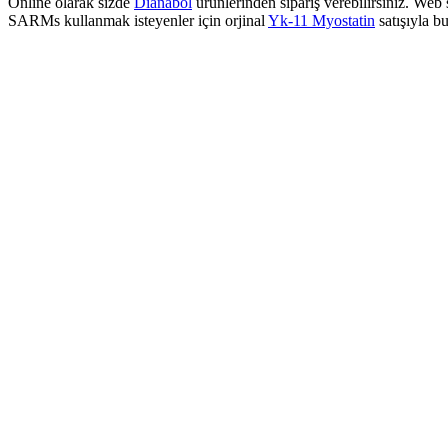
Online olarak sizde
Dianabol
ürünlerinden sipariş verebilirsiniz. We
SARMs kullanmak isteyenler için orjinal
Yk-11 Myostatin
satışıyla b