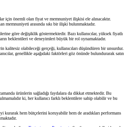
ar için önemli olan fiyat ve memnuniyet ilişkisi ele alınacaktır.
olan memnuniyeti arasında sıkı bir ilişki bulunmaktadır.
lerine göre değişiklik göstermektedir. Bazı kullanıcılar, yüksek fiyatlı
ların beklentileri ve deneyimleri büyük bir rol oynamaktadır.
in kalitesiz olabileceği gerçeği, kullanıcıları düşündüren bir unsurdur.
anıcılar, genellikle aşağıdaki faktörleri göz önünde bulundurarak satın
ı zamanda ürünlerin sağladığı faydalara da dikkat etmektedir. Bu
mamalıdır ki, her kullanıcı farklı beklentilere sahip olabilir ve bu
eyi kurarak hem bütçelerini koruyabilir hem de aradıkları performans
ımaktadır.