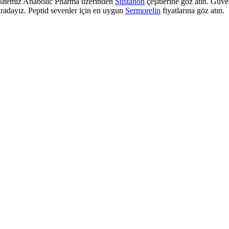
b sitemiz Anabolic Pharma üzerinden
Sustanon
çeşitlerine göz atın. Güve
uradayız. Peptid sevenler için en uygun
Sermorelin
fiyatlarına göz atın.