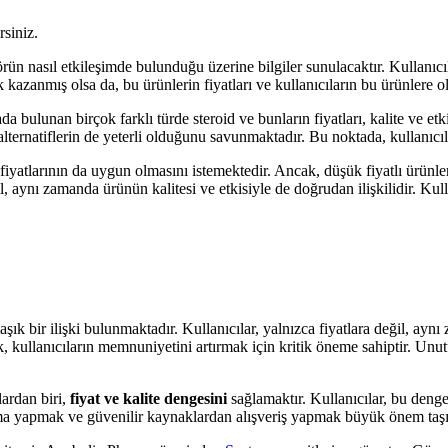
rsiniz.
rün nasıl etkileşimde bulunduğu üzerine bilgiler sunulacaktır. Kullanıcıl
k kazanmış olsa da, bu ürünlerin fiyatları ve kullanıcıların bu ürünlere 
 bulunan birçok farklı türde steroid ve bunların fiyatları, kalite ve etki
alternatiflerin de yeterli olduğunu savunmaktadır. Bu noktada, kullanıcı
 fiyatlarının da uygun olmasını istemektedir. Ancak, düşük fiyatlı ürünler
, aynı zamanda ürünün kalitesi ve etkisiyle de doğrudan ilişkilidir. Kull
şık bir ilişki bulunmaktadır. Kullanıcılar, yalnızca fiyatlara değil, ayn
 kullanıcıların memnuniyetini artırmak için kritik öneme sahiptir. Unutul
lardan biri,
fiyat ve kalite dengesini
sağlamaktır. Kullanıcılar, bu deng
ştırma yapmak ve güvenilir kaynaklardan alışveriş yapmak büyük önem taş