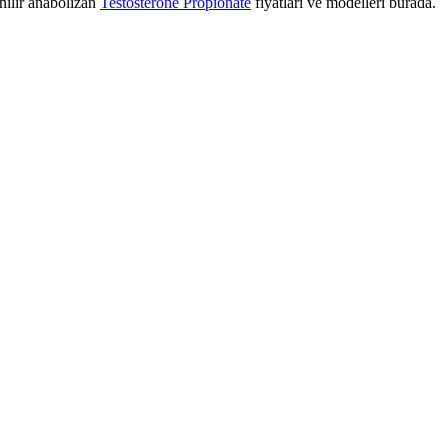
nilir anabolizan
Testosterone Propionate
fiyatları ve modelleri burada.