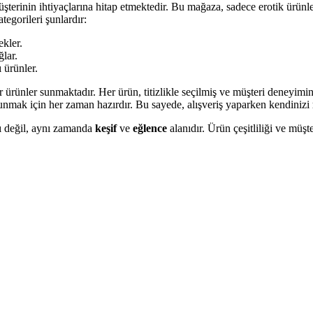
şterinin ihtiyaçlarına hitap etmektedir. Bu mağaza, sadece erotik ürün
tegorileri şunlardır:
ekler.
ğlar.
 ürünler.
 ürünler sunmaktadır. Her ürün, titizlikle seçilmiş ve müşteri deneyimin
lunmak için her zaman hazırdır. Bu sayede, alışveriş yaparken kendinizi
sı değil, aynı zamanda
keşif
ve
eğlence
alanıdır. Ürün çeşitliliği ve müşt