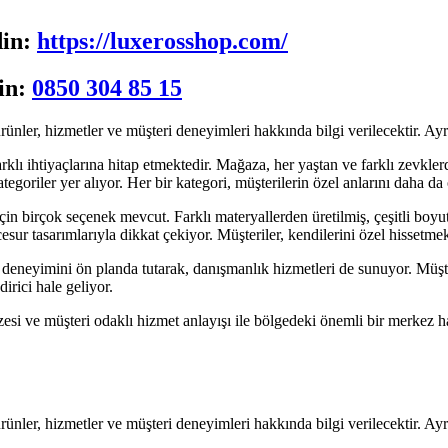
din:
https://luxerosshop.com/
in:
0850 304 85 15
ler, hizmetler ve müşteri deneyimleri hakkında bilgi verilecektir. Ayr
farklı ihtiyaçlarına hitap etmektedir. Mağaza, her yaştan ve farklı zevkl
kategoriler yer alıyor. Her bir kategori, müşterilerin özel anlarını daha d
n birçok seçenek mevcut. Farklı materyallerden üretilmiş, çeşitli boyut 
ur tasarımlarıyla dikkat çekiyor. Müşteriler, kendilerini özel hissetmek 
eneyimini ön planda tutarak, danışmanlık hizmetleri de sunuyor. Müşter
dirici hale geliyor.
 ve müşteri odaklı hizmet anlayışı ile bölgedeki önemli bir merkez hal
ler, hizmetler ve müşteri deneyimleri hakkında bilgi verilecektir. Ayr