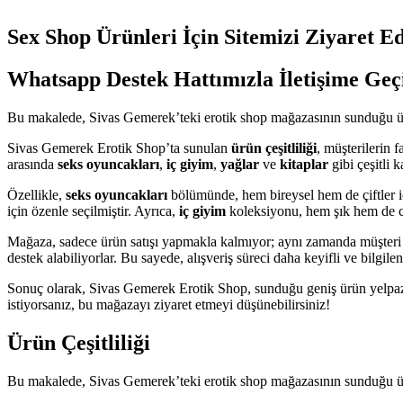
Sex Shop Ürünleri İçin Sitemizi Ziyaret E
Whatsapp Destek Hattımızla İletişime Geç
Bu makalede, Sivas Gemerek’teki erotik shop mağazasının sunduğu ürün
Sivas Gemerek Erotik Shop’ta sunulan
ürün çeşitliliği
, müşterilerin 
arasında
seks oyuncakları
,
iç giyim
,
yağlar
ve
kitaplar
gibi çeşitli 
Özellikle,
seks oyuncakları
bölümünde, hem bireysel hem de çiftler içi
için özenle seçilmiştir. Ayrıca,
iç giyim
koleksiyonu, hem şık hem de ces
Mağaza, sadece ürün satışı yapmakla kalmıyor; aynı zamanda müşteri d
destek alabiliyorlar. Bu sayede, alışveriş süreci daha keyifli ve bilgilen
Sonuç olarak, Sivas Gemerek Erotik Shop, sunduğu geniş ürün yelpazesi
istiyorsanız, bu mağazayı ziyaret etmeyi düşünebilirsiniz!
Ürün Çeşitliliği
Bu makalede, Sivas Gemerek’teki erotik shop mağazasının sunduğu ürün