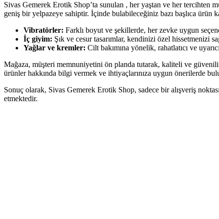
Sivas Gemerek Erotik Shop’ta sunulan , her yaştan ve her tercihten mü
geniş bir yelpazeye sahiptir. İçinde bulabileceğiniz bazı başlıca ürün ka
Vibratörler:
Farklı boyut ve şekillerde, her zevke uygun seçen
İç giyim:
Şık ve cesur tasarımlar, kendinizi özel hissetmenizi sa
Yağlar ve kremler:
Cilt bakımına yönelik, rahatlatıcı ve uyarıcı
Mağaza, müşteri memnuniyetini ön planda tutarak, kaliteli ve güvenilir
ürünler hakkında bilgi vermek ve ihtiyaçlarınıza uygun önerilerde bu
Sonuç olarak, Sivas Gemerek Erotik Shop, sadece bir alışveriş nokta
etmektedir.