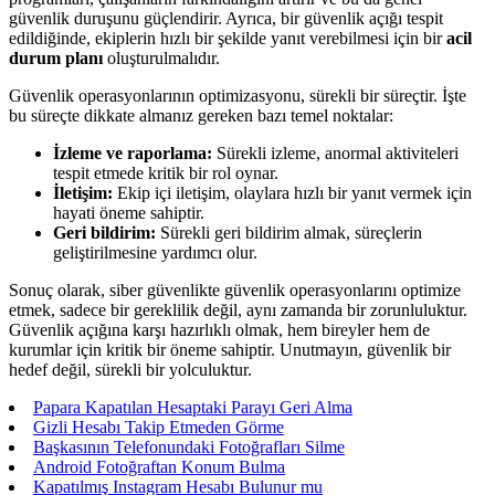
güvenlik duruşunu güçlendirir. Ayrıca, bir güvenlik açığı tespit
edildiğinde, ekiplerin hızlı bir şekilde yanıt verebilmesi için bir
acil
durum planı
oluşturulmalıdır.
Güvenlik operasyonlarının optimizasyonu, sürekli bir süreçtir. İşte
bu süreçte dikkate almanız gereken bazı temel noktalar:
İzleme ve raporlama:
Sürekli izleme, anormal aktiviteleri
tespit etmede kritik bir rol oynar.
İletişim:
Ekip içi iletişim, olaylara hızlı bir yanıt vermek için
hayati öneme sahiptir.
Geri bildirim:
Sürekli geri bildirim almak, süreçlerin
geliştirilmesine yardımcı olur.
Sonuç olarak, siber güvenlikte güvenlik operasyonlarını optimize
etmek, sadece bir gereklilik değil, aynı zamanda bir zorunluluktur.
Güvenlik açığına karşı hazırlıklı olmak, hem bireyler hem de
kurumlar için kritik bir öneme sahiptir. Unutmayın, güvenlik bir
hedef değil, sürekli bir yolculuktur.
Papara Kapatılan Hesaptaki Parayı Geri Alma
Gizli Hesabı Takip Etmeden Görme
Başkasının Telefonundaki Fotoğrafları Silme
Android Fotoğraftan Konum Bulma
Kapatılmış Instagram Hesabı Bulunur mu