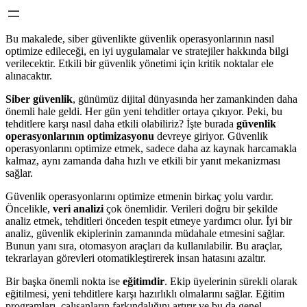
Bu makalede, siber güvenlikte güvenlik operasyonlarının nasıl
optimize edileceği, en iyi uygulamalar ve stratejiler hakkında bilgi
verilecektir. Etkili bir güvenlik yönetimi için kritik noktalar ele
alınacaktır.
Siber güvenlik
, günümüz dijital dünyasında her zamankinden daha
önemli hale geldi. Her gün yeni tehditler ortaya çıkıyor. Peki, bu
tehditlere karşı nasıl daha etkili olabiliriz? İşte burada
güvenlik
operasyonlarının optimizasyonu
devreye giriyor. Güvenlik
operasyonlarını optimize etmek, sadece daha az kaynak harcamakla
kalmaz, aynı zamanda daha hızlı ve etkili bir yanıt mekanizması
sağlar.
Güvenlik operasyonlarını optimize etmenin birkaç yolu vardır.
Öncelikle,
veri analizi
çok önemlidir. Verileri doğru bir şekilde
analiz etmek, tehditleri önceden tespit etmeye yardımcı olur. İyi bir
analiz, güvenlik ekiplerinin zamanında müdahale etmesini sağlar.
Bunun yanı sıra, otomasyon araçları da kullanılabilir. Bu araçlar,
tekrarlayan görevleri otomatikleştirerek insan hatasını azaltır.
Bir başka önemli nokta ise
eğitimdir
. Ekip üyelerinin sürekli olarak
eğitilmesi, yeni tehditlere karşı hazırlıklı olmalarını sağlar. Eğitim
programları, çalışanların farkındalığını artırır ve bu da genel