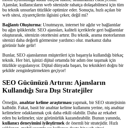
Ajanslar, kullanıcıların web sitenizde rahatça dolaşabilmesi için tüm
bu teknik unsurları titizlikle optimize eder. Sonuçta, hızlı açılan bir
web sitesi, ziyaretçilerin ilgisini çeker, değil mi?
Bağlantı Oluşturma
: Unutmayın, internet bir ağdır ve bağlantılar
bu ağın iplikleridir. SEO ajansları, kaliteli içeriklerle geri bağlantılar
oluşturarak, sitenizin otoritesini artırır. Bu teknik, arama motorlarının
sitenizi daha değerli görmesine yardımcı olur. markanız daha
görünür hale gelir!
Bunlar, SEO ajanslarının müşterileri için başarıyla kullandığı birkaç
teknik. Her biri, işinizi dijital ortamda bir adım öne taşımak için
titizlikle uygulanıyor. Dijital dünyada başarı, bu teknikleri doğru bir
şekilde zenginleştirmekten geçiyor!
SEO Gücünüzü Artırın: Ajansların
Kullandığı Sıra Dışı Stratejiler
Örneğin,
anahtar kelime araştırması
yapmak, bir SEO stratejisinin
kalbidir. Fakat, basit bir anahtar kelime kullanımı yerine, niş anahtar
kelimelere odaklanmak çok daha etkili olabilir. Daha az rekabet
eden bu kelimeler, size görünürlük kazandırabilir. Bunun yanında,
kullanıcı deneyimini iyileştirmek
de önemli bir stratejidir. Hızlı