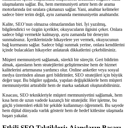
ulaşmalarını sağlar. Bu, hem memnuniyeti artırır hem de arama
motorlarında üst sıralara çıkmanızı sağlar. Yani, anahtar kelimeler
sadece birer terim değil, aynı zamanda memnuniyetin anahtarıdır.
Kalite, SEO’nun olmazsa olmazlarından biri. İyi yazılmış,
bilgilendirici ve özgün içerikler, okuyucuların ilgisini çeker. Onlara
sadece bilgi vermekle kalmayıp, aynı zamanda bir deneyim
sunmalısınız. İçeriklerinizde hikayelere yer vermek, okuyucunun
bağ kurmasını sağlar. Sadece bilgi sunmak yerine, onlara kendilerini
içinde bulacakları hikayeler anlatarak dikkatlerini çekebilirsiniz.
Müşteri memnuniyeti sağlamak, sürekli bir süreçtir. Geri bildirim
almak, ajansların hem stratejilerini geliştirmesine hem de hizmet
kalitelerini artırmasına yardımcı olur. Online anketler veya sosyal
medya üzerinden alınan geri bildirimler, SEO stratejileri için büyük
değer taşır. Bu bilgiler ışığında, yapılan değişikliklerle hem müşteri
memnuniyetini artırabilir hem de marka sadakati oluşturabilirsiniz.
Kısacası, SEO teknikleriyle müşteri memnuniyetini sağlamak, hem
kısa hem de uzun vadede kazançlı bir stratejidir. Her işletme, bu
güçlü yöntemleri etkili bir şekilde kullanmayı öğrenmeli. Bu sayede
hem dijital dünyada varlık gösterir hem de hedef kitlesine ulaşmada
başarı yakalar.
Etkili SEO Taktikleri: Ajansların Başarı