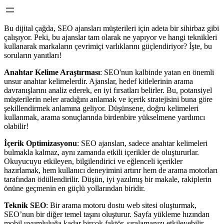
Bu dijital çağda, SEO ajansları müşterileri için adeta bir sihirbaz gibi
çalışıyor. Peki, bu ajanslar tam olarak ne yapıyor ve hangi teknikleri
kullanarak markaların çevrimiçi varlıklarını güçlendiriyor? İşte, bu
soruların yanıtları!
Anahtar Kelime Araştırması
: SEO'nun kalbinde yatan en önemli
unsur anahtar kelimelerdir. Ajanslar, hedef kitlelerinin arama
davranışlarını analiz ederek, en iyi fırsatları belirler. Bu, potansiyel
müşterilerin neler aradığını anlamak ve içerik stratejisini buna göre
şekillendirmek anlamına geliyor. Düşünsene, doğru kelimeleri
kullanmak, arama sonuçlarında birdenbire yükselmene yardımcı
olabilir!
İçerik Optimizasyonu
: SEO ajansları, sadece anahtar kelimeleri
bulmakla kalmaz, aynı zamanda etkili içerikler de oluştururlar.
Okuyucuyu etkileyen, bilgilendirici ve eğlenceli içerikler
hazırlamak, hem kullanıcı deneyimini artırır hem de arama motorları
tarafından ödüllendirilir. Düşün, iyi yazılmış bir makale, rakiplerin
önüne geçmenin en güçlü yollarından biridir.
Teknik SEO
: Bir arama motoru dostu web sitesi oluşturmak,
SEO’nun bir diğer temel taşını oluşturur. Sayfa yükleme hızından
mobil uyumluluğa kadar birçok faktör, sıralamanızı etkileyebilir.