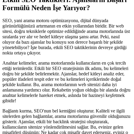
Formülü Neden İşe Yarıyor?
SEO, yani arama motoru optimizasyonu, dijital dünyada
görünürlüğünüzü artırmanın en etkin yollarından biridir. Bir web
sitesi, doğru tekniklerle optimize edildiğinde arama motorlarında üst
sıralarda yer alır ve hedef kitleye ulaşma şansı artar. Peki, nasıl
oluyor da bazı ajanslar bu konuyu son derece başarılı bir şekilde
yönetebiliyor? İşte burada, etkili SEO taktiklerinin devreye girdiği
nokta ortaya çıkıyor.
Anahtar kelimeler, arama motorlarında kullanıcıların en çok tercih
ettiği terimlerdir. Etkili bir SEO stratejisinin ilk adımı, bu kelimeleri
doğru bir şekilde belirlemektir. Ajanslar, hedef kitleyi analiz eder,
popüler ifadeleri tespit eder ve bu kelimeleri içeriklerinde doğal
şekilde kullanır. Bu, arama motorlarının web sitenizi daha iyi
anlamasına yardımcı olur. Rekabetin yoğun olduğu bir alanda doğru
anahtar kelimelerle hareket etmek, aslında bir hazineyi keşfetmek
gibidir!
Bağlantı kurma, SEO'nun bel kemiğini oluşturur. Kaliteli ve ilgili
sitelerden gelen bağlantılar, arama motorlarına güvenilir olduğunuzu
gösterir. Ajanslar, etkili bir backlink stratejisi oluşturarak,
kullanıcıların sitenize yönlendirilmesini sağlar. Bu, evinize gelen
misafirleri düşünün: Ne kadar çok misafir davet ederseniz, eviniz o