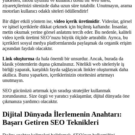
yüklenen, mobil uyumlu ve kullanıcı dostu bir web sitesi,
ziyaretçilerinizi sitenizde daha uzun süre tutabilir. Unutmayın, arama
motorları kullanıcı odaklı siteleri ödüllendirir!
Bir diğer etkili yöntem ise,
video içerik üretimidir
. Videolar, görsel
ve işitsel içeriklerle dikkat çekmek için biçilmiş kaftandır. İnsanlar,
metin okumak yerine görsel anlatımı tercih eder. Bu nedenle, kaliteli
video içerik üretimi SEO’nuzu büyük ölçüde artırabilir. Ayrıca, bu
içerikleri sosyal medya platformlarında paylaşmak da organik erişim
açısından faydalı olacaktır.
Link oluşturma
da hala önemli bir unsurdur. Ancak, burada da
klasik yöntemlerin dışına çıkmalısınız. Nitelikli web siteleriyle iş
birliği yaparak, karşılıklı fayda sağlayacak linkler oluşturmak daha
akıllıca. Bunu yaparken, içeriklerinizin otoritesini artırmayı
unutmayın.
SEO gücünüzü artırmak için sıradışı stratejiler kullanmak
zorundasınız. Size özgü ve yaratıcı yaklaşımlar, dijital dünyada öne
çıkmanıza yardımcı olacaktır.
Dijital Dünyada İlerlemenin Anahtarı:
Başarı Getiren SEO Teknikleri