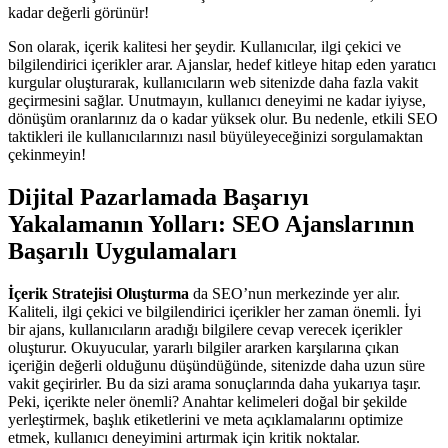
kadar değerli görünür!
Son olarak, içerik kalitesi her şeydir. Kullanıcılar, ilgi çekici ve
bilgilendirici içerikler arar. Ajanslar, hedef kitleye hitap eden yaratıcı
kurgular oluşturarak, kullanıcıların web sitenizde daha fazla vakit
geçirmesini sağlar. Unutmayın, kullanıcı deneyimi ne kadar iyiyse,
dönüşüm oranlarınız da o kadar yüksek olur. Bu nedenle, etkili SEO
taktikleri ile kullanıcılarınızı nasıl büyüleyeceğinizi sorgulamaktan
çekinmeyin!
Dijital Pazarlamada Başarıyı
Yakalamanın Yolları: SEO Ajanslarının
Başarılı Uygulamaları
İçerik Stratejisi Oluşturma
da SEO’nun merkezinde yer alır.
Kaliteli, ilgi çekici ve bilgilendirici içerikler her zaman önemli. İyi
bir ajans, kullanıcıların aradığı bilgilere cevap verecek içerikler
oluşturur. Okuyucular, yararlı bilgiler ararken karşılarına çıkan
içeriğin değerli olduğunu düşündüğünde, sitenizde daha uzun süre
vakit geçirirler. Bu da sizi arama sonuçlarında daha yukarıya taşır.
Peki, içerikte neler önemli? Anahtar kelimeleri doğal bir şekilde
yerleştirmek, başlık etiketlerini ve meta açıklamalarını optimize
etmek, kullanıcı deneyimini artırmak için kritik noktalar.