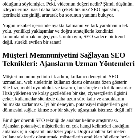
olduğunu söylemişler. Peki, videonun değeri nedir? Şimdi düşünün,
izleyicilerinizi nasıl daha fazla çekebilirsiniz? SEO ajansları,
içerikteki zenginliği artırarak bu sorunun yanıtını buluyor.
Yoğun rekabet içerisinde ayakta kalmanın ve fark yaratmanın tek
yolu, yenilikçi yaklaşımlar ve doğru stratejilerla kendinizi
konumlandırmaktan geçiyor. Unutmayın, SEO sadece bir trend
değil, sürekli evrilen bir sanat!
Müşteri Memnuniyetini Sağlayan SEO
Teknikleri: Ajansların Uzman Yöntemleri
Müşteri memnuniyetinin ilk adımı, kullanıcı deneyimi. SEO
uzmanları, web sitelerinin kullanıcı dostu olmasına özen gösterir.
Site hızı, mobil uyumluluk ve tasarım, bu süreçte en kritik unsurlar.
Hızlı yüklenen ve kolay gezilebilen bir site, ziyaretçilerin ilgisini
çeker. kullanıcılar sitenizde daha uzun süre kalır ve aradıklarını
bulmakta zorlanmaz. İyi bir deneyim, potansiyel müşterilerin geri
dönmesini sağlar; kimse zor bir siteyle uğraşmak istemez, değil mi?
Bir diğer önemli SEO tekniği de anahtar kelime araştırması.
Ajanslar, potansiyel müşterilerin en çok hangi kelimeleri aradığını
anlamak için kapsamlı analizler yapar. Doğru anahtar kelimeleri
kullanarak içerik oluşturmak, müşterilerin aradıkları bilgilere hızla