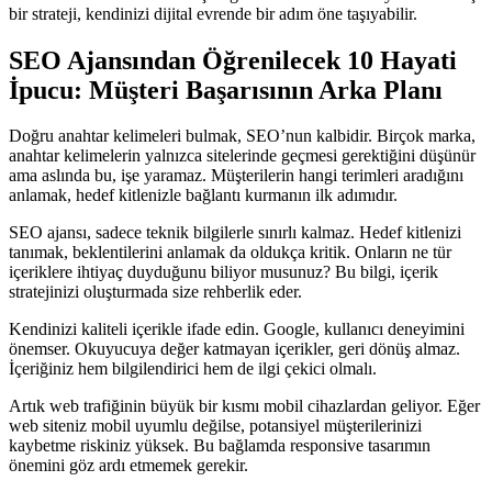
bir strateji, kendinizi dijital evrende bir adım öne taşıyabilir.
SEO Ajansından Öğrenilecek 10 Hayati
İpucu: Müşteri Başarısının Arka Planı
Doğru anahtar kelimeleri bulmak, SEO’nun kalbidir. Birçok marka,
anahtar kelimelerin yalnızca sitelerinde geçmesi gerektiğini düşünür
ama aslında bu, işe yaramaz. Müşterilerin hangi terimleri aradığını
anlamak, hedef kitlenizle bağlantı kurmanın ilk adımıdır.
SEO ajansı, sadece teknik bilgilerle sınırlı kalmaz. Hedef kitlenizi
tanımak, beklentilerini anlamak da oldukça kritik. Onların ne tür
içeriklere ihtiyaç duyduğunu biliyor musunuz? Bu bilgi, içerik
stratejinizi oluşturmada size rehberlik eder.
Kendinizi kaliteli içerikle ifade edin. Google, kullanıcı deneyimini
önemser. Okuyucuya değer katmayan içerikler, geri dönüş almaz.
İçeriğiniz hem bilgilendirici hem de ilgi çekici olmalı.
Artık web trafiğinin büyük bir kısmı mobil cihazlardan geliyor. Eğer
web siteniz mobil uyumlu değilse, potansiyel müşterilerinizi
kaybetme riskiniz yüksek. Bu bağlamda responsive tasarımın
önemini göz ardı etmemek gerekir.