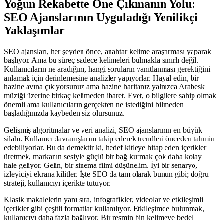
Yoğun Rekabette Öne Çıkmanın Yolu:
SEO Ajanslarının Uyguladığı Yenilikçi
Yaklaşımlar
SEO ajansları, her şeyden önce, anahtar kelime araştırması yaparak
başlıyor. Ama bu süreç sadece kelimeleri bulmakla sınırlı değil.
Kullanıcıların ne aradığını, hangi soruların yanıtlanması gerektiğini
anlamak için derinlemesine analizler yapıyorlar. Hayal edin, bir
hazine avına çıkıyorsunuz ama hazine haritanız yalnızca Arabesk
müziği üzerine birkaç kelimeden ibaret. Evet, o bilgilere sahip olmak
önemli ama kullanıcıların gerçekten ne istediğini bilmeden
başladığınızda kaybeden siz olursunuz.
Gelişmiş algoritmalar ve veri analizi, SEO ajanslarının en büyük
silahı. Kullanıcı davranışlarını takip ederek trendleri önceden tahmin
edebiliyorlar. Bu da demektir ki, hedef kitleye hitap eden içerikler
üretmek, markanın sesiyle güçlü bir bağ kurmak çok daha kolay
hale geliyor. Gelin, bir sinema filmi düşünelim. İyi bir senaryo,
izleyiciyi ekrana kilitler. İşte SEO da tam olarak bunun gibi; doğru
strateji, kullanıcıyı içerikte tutuyor.
Klasik makalelerin yanı sıra, infografikler, videolar ve etkileşimli
içerikler gibi çeşitli formatlar kullanılıyor. Etkileşimde bulunmak,
kullanıcıyı daha fazla bağlıyor. Bir resmin bin kelimeye bedel