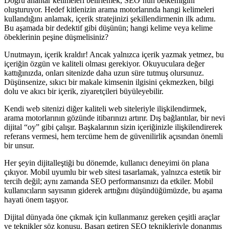
Doğru anahtar kelimeleri belirlemek, SEO’nun belkemiğini
oluşturuyor. Hedef kitlenizin arama motorlarında hangi kelimeleri
kullandığını anlamak, içerik stratejinizi şekillendirmenin ilk adımı.
Bu aşamada bir dedektif gibi düşünün; hangi kelime veya kelime
öbeklerinin peşine düşmelisiniz?
Unutmayın, içerik kraldır! Ancak yalnızca içerik yazmak yetmez, bu
içeriğin özgün ve kaliteli olması gerekiyor. Okuyuculara değer
kattığınızda, onları sitenizde daha uzun süre tutmuş olursunuz.
Düşünsenize, sıkıcı bir makale kimsenin ilgisini çekmezken, bilgi
dolu ve akıcı bir içerik, ziyaretçileri büyüleyebilir.
Kendi web sitenizi diğer kaliteli web siteleriyle ilişkilendirmek,
arama motorlarının gözünde itibarınızı artırır. Dış bağlantılar, bir nevi
dijital “oy” gibi çalışır. Başkalarının sizin içeriğinizle ilişkilendirerek
referans vermesi, hem tercüme hem de güvenilirlik açısından önemli
bir unsur.
Her şeyin dijitalleştiği bu dönemde, kullanıcı deneyimi ön plana
çıkıyor. Mobil uyumlu bir web sitesi tasarlamak, yalnızca estetik bir
tercih değil; aynı zamanda SEO performansınızı da etkiler. Mobil
kullanıcıların sayısının giderek arttığını düşündüğümüzde, bu aşama
hayati önem taşıyor.
Dijital dünyada öne çıkmak için kullanmanız gereken çeşitli araçlar
ve teknikler söz konusu. Başarı getiren SEO teknikleriyle donanmış