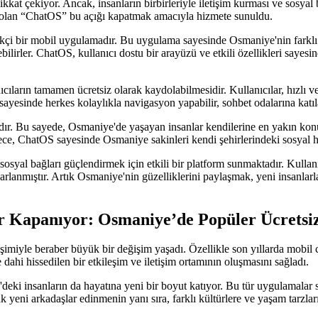
dikkat çekiyor. Ancak, insanların birbirleriyle iletişim kurması ve sosya
 olan “ChatOS” bu açığı kapatmak amacıyla hizmete sunuldu.
çi bir mobil uygulamadır. Bu uygulama sayesinde Osmaniye'nin farklı böl
debilirler. ChatOS, kullanıcı dostu bir arayüzü ve etkili özellikleri say
ların tamamen ücretsiz olarak kaydolabilmesidir. Kullanıcılar, hızlı ve 
yesinde herkes kolaylıkla navigasyon yapabilir, sohbet odalarına katılab
r. Bu sayede, Osmaniye'de yaşayan insanlar kendilerine en yakın konumd
lece, ChatOS sayesinde Osmaniye sakinleri kendi şehirlerindeki sosyal ha
yal bağları güçlendirmek için etkili bir platform sunmaktadır. Kullanıcı
sarlanmıştır. Artık Osmaniye'nin güzelliklerini paylaşmak, yeni insanla
er Kapanıyor: Osmaniye’de Popüler Ücretsi
lişimiyle beraber büyük bir değişim yaşadı. Özellikle son yıllarda mobil c
 dahi hissedilen bir etkileşim ve iletişim ortamının oluşmasını sağladı.
ki insanların da hayatına yeni bir boyut katıyor. Bu tür uygulamalar sa
ak yeni arkadaşlar edinmenin yanı sıra, farklı kültürlere ve yaşam tarzl