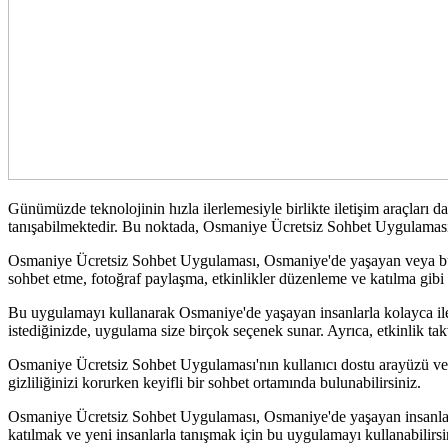
Günümüzde teknolojinin hızla ilerlemesiyle birlikte iletişim araçları da 
tanışabilmektedir. Bu noktada, Osmaniye Ücretsiz Sohbet Uygulaması, 
Osmaniye Ücretsiz Sohbet Uygulaması, Osmaniye'de yaşayan veya bu şeh
sohbet etme, fotoğraf paylaşma, etkinlikler düzenleme ve katılma gibi
Bu uygulamayı kullanarak Osmaniye'de yaşayan insanlarla kolayca iletiş
istediğinizde, uygulama size birçok seçenek sunar. Ayrıca, etkinlik takv
Osmaniye Ücretsiz Sohbet Uygulaması'nın kullanıcı dostu arayüzü ve s
gizliliğinizi korurken keyifli bir sohbet ortamında bulunabilirsiniz.
Osmaniye Ücretsiz Sohbet Uygulaması, Osmaniye'de yaşayan insanların bi
katılmak ve yeni insanlarla tanışmak için bu uygulamayı kullanabilirsi