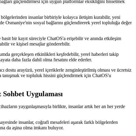
l bağları güçlendirmesi için uygun platformlar eksikliğini hissetmek
gelerinden insanlar birbiriyle kolayca iletişim kurabilir, yeni
esinde Osmaniye'nin sosyal bağlarını güçlendirerek yerel topluluğa değer
basit bir kayıt süreciyle ChatOS'a erişebilir ve anında etkileşim
ilir ve kişisel mesajlar gönderebilir.
a gerçekleşen etkinlikleri keşfedebilir, yerel haberleri takip
yata daha fazla dahil olma fırsatını elde ederler.
 dostu arayüzü, yerel içeriklerle zenginleştirilmiş olması ve ücretsiz
rla tanışmak ve topluluk hissini güçlendirmek için ChatOS'u
z Sohbet Uygulaması
ihazların yaygınlaşmasıyla birlikte, insanlar artık her an her yerde
yesinde insanlar, coğrafi mesafeleri aşarak farklı bölgelerden
arına da aşina olma imkanı buluyor.