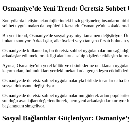
Osmaniye’de Yeni Trend: Ücretsiz Sohbet
Son yıllarda iletişim teknolojilerindeki hızlı gelişmeler, insanların bi
sohbet uygulamaları da popülerlik kazandı. Osmaniye'nin sokaklarından
Bu yeni trend, Osmaniye'de sosyal yaşantıyı tamamen değiştiriyor. Ücre
imkanı sunuyor. Arkadaşlar, aile üyeleri veya tanışma fırsatı bulunan y
Osmaniye'de kullanıcılar, bu ücretsiz sohbet uygulamalarının sağladığı 
arkadaşlar edinmek, ortak ilgi alanlarına sahip kişilerle etkileşim kur
Ayrıca, Osmaniye'nin yerel kültür ve etkinliklerine odaklanan uygulamal
kaçırmadan, bulundukları yerdeki mekanlarda gerçekleşen etkinlikle
Osmaniye'de ücretsiz sohbet uygulamalarıyla birlikte insanlar daha faz
sosyal dokusunu değiştiriyor.
Osmaniye'de ücretsiz sohbet uygulamalarının giderek artan popülaritesi
sunduğu avantajları değerlendirerek, hem yeni arkadaşlıklar kuruyor he
başlangıcını simgeliyor.
Sosyal Bağlantılar Güçleniyor: Osmaniye’