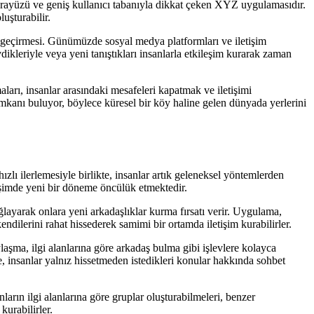
arayüzü ve geniş kullanıcı tabanıyla dikkat çeken XYZ uygulamasıdır.
uşturabilir.
a geçirmesi. Günümüzde sosyal medya platformları ve iletişim
vdikleriyle veya yeni tanıştıkları insanlarla etkileşim kurarak zaman
ları, insanlar arasındaki mesafeleri kapatmak ve iletişimi
mkanı buluyor, böylece küresel bir köy haline gelen dünyada yerlerini
hızlı ilerlemesiyle birlikte, insanlar artık geleneksel yöntemlerden
tişimde yeni bir döneme öncülük etmektedir.
ğlayarak onlara yeni arkadaşlıklar kurma fırsatı verir. Uygulama,
ndilerini rahat hissederek samimi bir ortamda iletişim kurabilirler.
laşma, ilgi alanlarına göre arkadaş bulma gibi işlevlere kolayca
, insanlar yalnız hissetmeden istedikleri konular hakkında sohbet
ların ilgi alanlarına göre gruplar oluşturabilmeleri, benzer
kurabilirler.