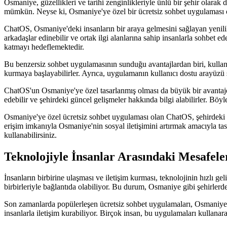
Osmaniye, güzellikleri ve tarihi zenginlikleriyle ünlü bir şehir olarak 
mümkün. Neyse ki, Osmaniye'ye özel bir ücretsiz sohbet uygulaması
ChatOS, Osmaniye'deki insanların bir araya gelmesini sağlayan yenilik
arkadaşlar edinebilir ve ortak ilgi alanlarına sahip insanlarla sohbet e
katmayı hedeflemektedir.
Bu benzersiz sohbet uygulamasının sunduğu avantajlardan biri, kullanıcı
kurmaya başlayabilirler. Ayrıca, uygulamanın kullanıcı dostu arayüzü sa
ChatOS'un Osmaniye'ye özel tasarlanmış olması da büyük bir avantajdı
edebilir ve şehirdeki güncel gelişmeler hakkında bilgi alabilirler. Böy
Osmaniye'ye özel ücretsiz sohbet uygulaması olan ChatOS, şehirdeki sos
erişim imkanıyla Osmaniye'nin sosyal iletişimini artırmak amacıyla ta
kullanabilirsiniz.
Teknolojiyle İnsanlar Arasındaki Mesafel
İnsanların birbirine ulaşması ve iletişim kurması, teknolojinin hızlı ge
birbirleriyle bağlantıda olabiliyor. Bu durum, Osmaniye gibi şehirlerde
Son zamanlarda popülerleşen ücretsiz sohbet uygulamaları, Osmaniye'de
insanlarla iletişim kurabiliyor. Birçok insan, bu uygulamaları kullanar