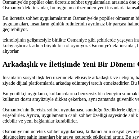
Osmaniye'de popüler olan ücretsiz sohbet uygulamaları arasında öne ç
Osmaniye'deki insanlar, bu uygulama üzerinden yeni insanlarla tanışabilir
Bu ücretsiz sohbet uygulamalarının Osmaniye'de popüler olmasının bir 
uygulamaları, insanların günlük rutinlerinin ayrılmaz bir parçası haline
geçirebiliyor.
teknolojinin gelişmesiyle birlikte Osmaniye gibi şehirlerde yaşayan in
kolaylaştırmak adına büyük bir rol oynuyor. Osmaniye'deki insanlar, b
alıyorlar.
Arkadaşlık ve İletişimde Yeni Bir Dönem:
İnsanların sosyal ilişkileri üzerindeki etkisiyle arkadaşlık ve iletişim
ziyade dijital platformlarda arkadaş edinmeyi tercih etmektedirler. B
Bu yenilikçi uygulama, kullanıcılarına benzersiz bir deneyim sunmaktad
kullanıcı dostu arayüzüyle dikkat çekerken, aynı zamanda güvenlik ve gi
Osmaniye'nin ücretsiz sohbet uygulaması, sunduğu özelliklerle diğer pl
erişebilirler. Ayrıca, uygulamanın canlı sohbet özelliği sayesinde an
edebilir ve yeni bağlantılar kurabilirler.
Osmaniye'nin ücretsiz sohbet uygulaması, kullanıcıların sosyal çevreleri
düşüncelere sahip insanları bir araya getirerek etkileşimi artırır. Bu say