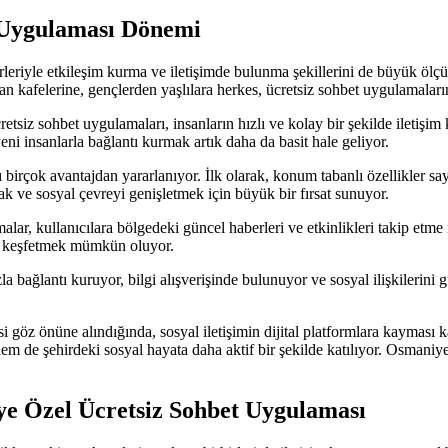
 Uygulaması Dönemi
rbirleriyle etkileşim kurma ve iletişimde bulunma şekillerini de büyük ölç
 kafelerine, gençlerden yaşlılara herkes, ücretsiz sohbet uygulamalarını
tsiz sohbet uygulamaları, insanların hızlı ve kolay bir şekilde iletişi
eni insanlarla bağlantı kurmak artık daha da basit hale geliyor.
birçok avantajdan yararlanıyor. İlk olarak, konum tabanlı özellikler say
mak ve sosyal çevreyi genişletmek için büyük bir fırsat sunuyor.
ar, kullanıcılara bölgedeki güncel haberleri ve etkinlikleri takip etme 
ri keşfetmek mümkün oluyor.
la bağlantı kuruyor, bilgi alışverişinde bulunuyor ve sosyal ilişkilerini
 göz önüne alındığında, sosyal iletişimin dijital platformlara kayması k
m de şehirdeki sosyal hayata daha aktif bir şekilde katılıyor. Osmaniye
ye Özel Ücretsiz Sohbet Uygulaması