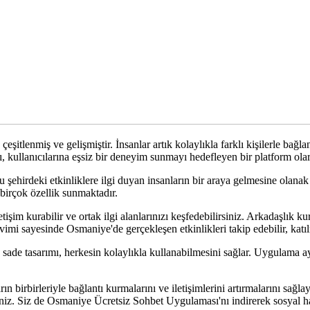
çeşitlenmiş ve gelişmiştir. İnsanlar artık kolaylıkla farklı kişilerle bağ
kullanıcılarına eşsiz bir deneyim sunmayı hedefleyen bir platform olar
irdeki etkinliklere ilgi duyan insanların bir araya gelmesine olanak 
 birçok özellik sunmaktadır.
im kurabilir ve ortak ilgi alanlarınızı keşfedebilirsiniz. Arkadaşlık k
imi sayesinde Osmaniye'de gerçekleşen etkinlikleri takip edebilir, katılm
ade tasarımı, herkesin kolaylıkla kullanabilmesini sağlar. Uygulama a
rbirleriyle bağlantı kurmalarını ve iletişimlerini artırmalarını sağlay
niz. Siz de Osmaniye Ücretsiz Sohbet Uygulaması'nı indirerek sosyal haya