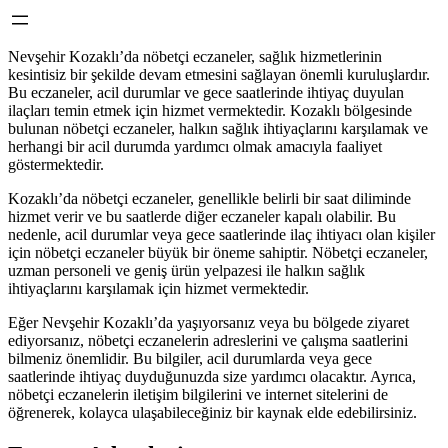
Nevşehir Kozaklı’da nöbetçi eczaneler, sağlık hizmetlerinin
kesintisiz bir şekilde devam etmesini sağlayan önemli kuruluşlardır.
Bu eczaneler, acil durumlar ve gece saatlerinde ihtiyaç duyulan
ilaçları temin etmek için hizmet vermektedir. Kozaklı bölgesinde
bulunan nöbetçi eczaneler, halkın sağlık ihtiyaçlarını karşılamak ve
herhangi bir acil durumda yardımcı olmak amacıyla faaliyet
göstermektedir.
Kozaklı’da nöbetçi eczaneler, genellikle belirli bir saat diliminde
hizmet verir ve bu saatlerde diğer eczaneler kapalı olabilir. Bu
nedenle, acil durumlar veya gece saatlerinde ilaç ihtiyacı olan kişiler
için nöbetçi eczaneler büyük bir öneme sahiptir. Nöbetçi eczaneler,
uzman personeli ve geniş ürün yelpazesi ile halkın sağlık
ihtiyaçlarını karşılamak için hizmet vermektedir.
Eğer Nevşehir Kozaklı’da yaşıyorsanız veya bu bölgede ziyaret
ediyorsanız, nöbetçi eczanelerin adreslerini ve çalışma saatlerini
bilmeniz önemlidir. Bu bilgiler, acil durumlarda veya gece
saatlerinde ihtiyaç duyduğunuzda size yardımcı olacaktır. Ayrıca,
nöbetçi eczanelerin iletişim bilgilerini ve internet sitelerini de
öğrenerek, kolayca ulaşabileceğiniz bir kaynak elde edebilirsiniz.