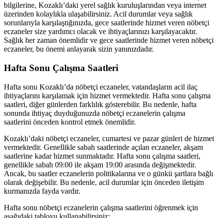
bilgilerine, Kozaklı’daki yerel sağlık kuruluşlarından veya internet
üzerinden kolaylıkla ulaşabilirsiniz. Acil durumlar veya sağlık
sorunlarıyla karşılaştığınızda, gece saatlerinde hizmet veren nöbetçi
eczaneler size yardımcı olacak ve ihtiyaçlarınızı karşılayacaktır.
Sağlık her zaman önemlidir ve gece saatlerinde hizmet veren nöbetçi
eczaneler, bu önemi anlayarak sizin yanınızdadır.
Hafta Sonu Çalışma Saatleri
Hafta sonu Kozaklı’da nöbetçi eczaneler, vatandaşların acil ilaç
ihtiyaçlarını karşılamak için hizmet vermektedir. Hafta sonu çalışma
saatleri, diğer günlerden farklılık gösterebilir. Bu nedenle, hafta
sonunda ihtiyaç duyduğunuzda nöbetçi eczanelerin çalışma
saatlerini önceden kontrol etmek önemlidir.
Kozaklı’daki nöbetçi eczaneler, cumartesi ve pazar günleri de hizmet
vermektedir. Genellikle sabah saatlerinde açılan eczaneler, akşam
saatlerine kadar hizmet sunmaktadır. Hafta sonu çalışma saatleri,
genellikle sabah 09:00 ile akşam 19:00 arasında değişmektedir.
Ancak, bu saatler eczanelerin politikalarına ve o günkü şartlara bağlı
olarak değişebilir. Bu nedenle, acil durumlar için önceden iletişim
kurmanızda fayda vardır.
Hafta sonu nöbetçi eczanelerin çalışma saatlerini öğrenmek için
aşağıdaki tabloyu kullanabilirsiniz: