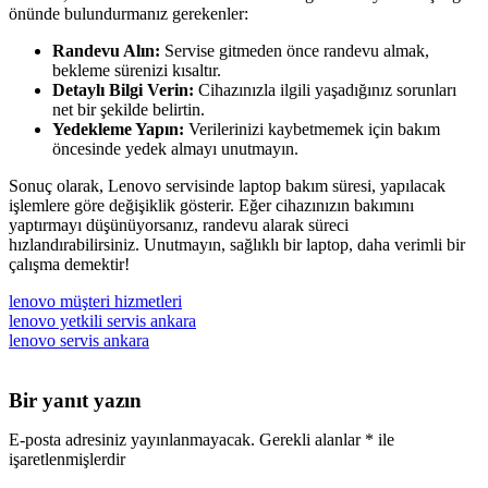
önünde bulundurmanız gerekenler:
Randevu Alın:
Servise gitmeden önce randevu almak,
bekleme sürenizi kısaltır.
Detaylı Bilgi Verin:
Cihazınızla ilgili yaşadığınız sorunları
net bir şekilde belirtin.
Yedekleme Yapın:
Verilerinizi kaybetmemek için bakım
öncesinde yedek almayı unutmayın.
Sonuç olarak, Lenovo servisinde laptop bakım süresi, yapılacak
işlemlere göre değişiklik gösterir. Eğer cihazınızın bakımını
yaptırmayı düşünüyorsanız, randevu alarak süreci
hızlandırabilirsiniz. Unutmayın, sağlıklı bir laptop, daha verimli bir
çalışma demektir!
lenovo müşteri hizmetleri
lenovo yetkili servis ankara
lenovo servis ankara
Bir yanıt yazın
E-posta adresiniz yayınlanmayacak.
Gerekli alanlar
*
ile
işaretlenmişlerdir