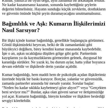
Kumar, yalnızca bir oyun değil, aynı zamanda bir arkadaşlık testidir.
Ne kadar kazanırsanız kazanın, sonunda kaybettiğiniz şeylerin
değerini bilmelisiniz. Hayatın sunduğu küçük zevklerin, dostlukların
ve güvenin önünde hiçbir şeyin duramayacağını unutmamalısınız.
Bağımlılık ve Aşk: Kumarın İlişkilerimizi
Nasıl Sarsıyor?
Bir ilişki içinde kumar bağımlılığı, genellikle başlangıçta görünmez.
Gönül ilişkimizdeki heyecan, belki de ilk zamanlardaki gibi
büyüleyici değilken, birey kendini kumar masasında kaybedebilir.
İşte o an, aşkın sıcaklığına düşülen gölge gibi gelir. Partnerinin
kayıplarını ya da kayıtsızlıklarını görmezden gelmek, duygusal bir
karanlığa sürükler. Ne yazık ki, bu durum aylar, hatta yıllar boyunca
devam edebilir ve ilişkilerde derin yaralar açabilir.
Kumar bağımlılığı, hem maddi hem de psikolojik açıdan ilişkilerimiz
üzerinde büyük bir baskı kuruyor. Borçlar, yalanlar ve güvensizlik,
zamanla partnerler arasında bir mesafe yaratır. Sorular başlar:
“Neden bu kadar sıklıkla kaybetmeyi göze alıyor?” veya “Gerçekten
beni seviyor mu?” Bunlar, aşka olan güveni sarsar ve iletişimsizliğe
yol açar. Kumarın bağımlılığı, bireyin kendine ve ilişkilere beslediği
sevgiyi köreltebilir.