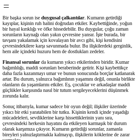
Bir başka sorun ise
duygusal çalkantılar
. Kumarın getirdiği
kayıplar, kişinin ruh halini doğrudan etkiler. Kaybettiğinde, yoğun
bir hayal kırıklığı ve öfke hissedebilir. Bu duygular, çoğu zaman
sorunların kaynağı olan yakın çevresine yansır. İşte burada, bir
tavşanı yakalamak için kovalayan bir avcı gibi, kişi kendisini
çevresindekilere karşı savunmada bulur. Bu ilişkilerdeki gerginlik,
hem aile içindeki huzuru hem de dostlukları zedeler.
Finansal sorunlar
da kumarın yıkıcı etkilerinden biridir. Kumar
bağımlılığı, maddi sorunları beraberinde getirir. Kişi kaybettikçe
daha fazla kazanmayı umar ve bunun sonucunda borçlar katlanarak
artar. Bu durum, yalnızca bağımlının yaşamını değil, onunla birlikte
olanların da yaşamlarını etkiler. Eş, çocuklar ve arkadaşlar maddi
güçlükler karşısında nasıl bir tutum sergileyeceklerini düşünmek
zorunda kalır.
Sonuç itibarıyla, kumar sadece bir oyun değil; ilişkiler üzerinde
yıkıcı bir etki yaratabilen bir tutku. Kişinin kendi içinde yaşadığı
mücadeleleri, sevdiklerine karşı hissettiklerinin yanı sıra,
çevresindeki herkesin hayatını da etkileyen karmaşık bir durum
olarak karşımıza çıkıyor. Kumarın getirdiği sorunlar, zamanla
bireyleri yalnızlaştırmakla kalmayıp, ilişkilerin köklerine de zarar