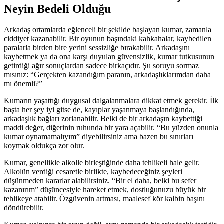
Neyin Bedeli Olduğu
Arkadaş ortamlarda eğlenceli bir şekilde başlayan kumar, zamanla
ciddiyet kazanabilir. Bir oyunun başındaki kahkahalar, kaybedilen
paralarla birden bire yerini sessizliğe bırakabilir. Arkadaşını
kaybetmek ya da ona karşı duyulan güvensizlik, kumar tutkusunun
getirdiği ağır sonuçlardan sadece birkaçıdır. Şu soruyu sormaz
mısınız: “Gerçekten kazandığım paranın, arkadaşlıklarımdan daha
mı önemli?”
Kumarın yaşattığı duygusal dalgalanmalara dikkat etmek gerekir. İlk
başta her şey iyi gitse de, kayıplar yaşanmaya başlandığında,
arkadaşlık bağları zorlanabilir. Belki de bir arkadaşın kaybettiği
maddi değer, diğerinin ruhunda bir yara açabilir. “Bu yüzden onunla
kumar oynamamalıyım” diyebilirsiniz ama bazen bu sınırları
koymak oldukça zor olur.
Kumar, genellikle alkolle birleştiğinde daha tehlikeli hale gelir.
Alkolün verdiği cesaretle birlikte, kaybedeceğiniz şeyleri
düşünmeden kararlar alabilirsiniz. “Bir el daha, belki bu sefer
kazanırım” düşüncesiyle hareket etmek, dostluğunuzu büyük bir
tehlikeye atabilir. Özgüvenin artması, maalesef kör kalbin başını
döndürebilir.