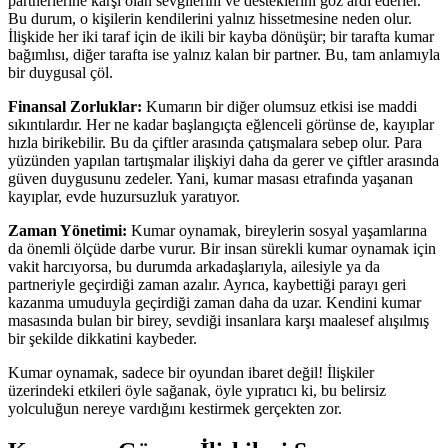
partnerlerine karşı olan sevgilerini ve desteklerini göz ardı ederler.
Bu durum, o kişilerin kendilerini yalnız hissetmesine neden olur.
İlişkide her iki taraf için de ikili bir kayba dönüşür; bir tarafta kumar
bağımlısı, diğer tarafta ise yalnız kalan bir partner. Bu, tam anlamıyla
bir duygusal çöl.
Finansal Zorluklar:
Kumarın bir diğer olumsuz etkisi ise maddi
sıkıntılardır. Her ne kadar başlangıçta eğlenceli görünse de, kayıplar
hızla birikebilir. Bu da çiftler arasında çatışmalara sebep olur. Para
yüzünden yapılan tartışmalar ilişkiyi daha da gerer ve çiftler arasında
güven duygusunu zedeler. Yani, kumar masası etrafında yaşanan
kayıplar, evde huzursuzluk yaratıyor.
Zaman Yönetimi:
Kumar oynamak, bireylerin sosyal yaşamlarına
da önemli ölçüde darbe vurur. Bir insan sürekli kumar oynamak için
vakit harcıyorsa, bu durumda arkadaşlarıyla, ailesiyle ya da
partneriyle geçirdiği zaman azalır. Ayrıca, kaybettiği parayı geri
kazanma umuduyla geçirdiği zaman daha da uzar. Kendini kumar
masasında bulan bir birey, sevdiği insanlara karşı maalesef alışılmış
bir şekilde dikkatini kaybeder.
Kumar oynamak, sadece bir oyundan ibaret değil! İlişkiler
üzerindeki etkileri öyle sağanak, öyle yıpratıcı ki, bu belirsiz
yolculuğun nereye vardığını kestirmek gerçekten zor.