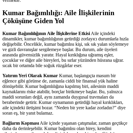
vermekte.
Kumar Bağımlılığı: Aile İlişkilerinin
Çöküşüne Giden Yol
Kumar Bağımlılığının Aile İlişkilerine Etkisi
Aile içindeki
dinamikler, kumar bağımlılığının getirdiği zorlayıcı durumlarla hızla
değişebilir. Öncelikle, kumar bağımlısı kişi, sık sık yalan söylemeye
ve gizli davranışlar sergilemeye başlar. Bu durum, aile üyeleri
arasında güvensizlik yaratır. Hayal kırıklığına uğramış eşler,
çocuklar ve diğer aile bireyleri, bu sırlar yüzünden hüsrana uğrar.
sıcak bir ortamda bile soğuk rüzgârlar eser.
Yatırım Yeri Olarak Kumar
Kumar, başlangıçta masum bir
eğlence gibi görünse de, zamanla ciddi bir finansal yük haline
dönüşebilir. Kumar bağımlılığına kapılmış biri, ailesinin maddi
kaynaklarını riske atabilir, borçlar birikmeye başlar. Bu, yalnızca
maddi sorunları değil, aynı zamanda duygusal travmaları da
beraberinde getirir. Kumar oynamanın getirdiği hayal kırıklıkları,
aile içindeki iletişimi bozar. “Neden bir yere kadar zorladın?” diye
soran eş, bir yanıt bulamaz.
Bağların Kopması
Aile içinde yaşanan çatışmalar, zaman geçtikçe
daha da derinleşebilir. Kumar bağımlısı olan birey, kendini