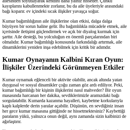
ailesinden soyutlayarak kendini daha yalnız hisseder. Çünkü
kayıplarını kabullenmekte zorlanır, bu da aile üyeleriyle arasındaki
bağı koparır. ev içindeki sıcak ilişkiler yavaşça soğur.
Kumar bağımlılığının aile ilişkilerine olan etkisi, dalga dalga
büyüyen bir sorun haline gelir. Bu bağımlılıkla mücadele etmek, aile
içerisinde iletişimi güçlendirmek ve açık bir diyalog kurmak için
şarttır. Aile desteği, bu yolculuğun en önemli parçalarından biri
olmalıdır. Kumar bağımlılığı konusunda farkındalığı artırmak, aile
dinamiklerini yeniden inşa edebilmek için kritik bir adımdır.
Kumar Oynayanın Kalbini Kıran Oyun:
İlişkiler Üzerindeki Görünmeyen Etkiler
Kumar oynamak eğlenceli bir aktivite olabilir, ancak altında yatan
duygusal ve sosyal dinamikler çoğu zaman göz ardı ediliyor. Peki,
kumar bağımlılığı bir kişinin ilişkilerini nasıl mahveder? Bir oyun
masasında harcanan her dakika, sevdiklerimizle aramızdaki bağı
sorgulatabilir. Kumarda kazanma hayalleri, kaybetme korkularıyla
kaplı kalplerde derin yaralar açabilir. Düşünün, en sevdiğiniz insan
her gece kumar masasına gittiğinde ne hissetmektesiniz? Kaybettiği
paraların yükü, yalnızca onun değil, aynı zamanda sizin kalbinizi de
ağırlaştırır.