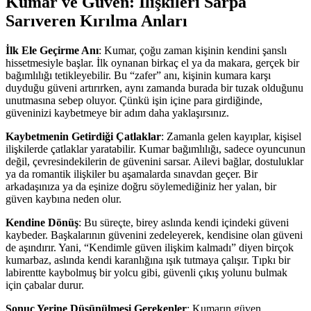
Kumar ve Güven: İlişkileri Sarpa
Sarıveren Kırılma Anları
İlk Ele Geçirme Anı
: Kumar, çoğu zaman kişinin kendini şanslı
hissetmesiyle başlar. İlk oynanan birkaç el ya da makara, gerçek bir
bağımlılığı tetikleyebilir. Bu “zafer” anı, kişinin kumara karşı
duyduğu güveni artırırken, aynı zamanda burada bir tuzak olduğunu
unutmasına sebep oluyor. Çünkü işin içine para girdiğinde,
güveninizi kaybetmeye bir adım daha yaklaşırsınız.
Kaybetmenin Getirdiği Çatlaklar
: Zamanla gelen kayıplar, kişisel
ilişkilerde çatlaklar yaratabilir. Kumar bağımlılığı, sadece oyuncunun
değil, çevresindekilerin de güvenini sarsar. Ailevi bağlar, dostuluklar
ya da romantik ilişkiler bu aşamalarda sınavdan geçer. Bir
arkadaşınıza ya da eşinize doğru söylemediğiniz her yalan, bir
güven kaybına neden olur.
Kendine Dönüş
: Bu süreçte, birey aslında kendi içindeki güveni
kaybeder. Başkalarının güvenini zedeleyerek, kendisine olan güveni
de aşındırır. Yani, “Kendimle güven ilişkim kalmadı” diyen birçok
kumarbaz, aslında kendi karanlığına ışık tutmaya çalışır. Tıpkı bir
labirentte kaybolmuş bir yolcu gibi, güvenli çıkış yolunu bulmak
için çabalar durur.
Sonuç Yerine Düşünülmesi Gerekenler
: Kumarın güven