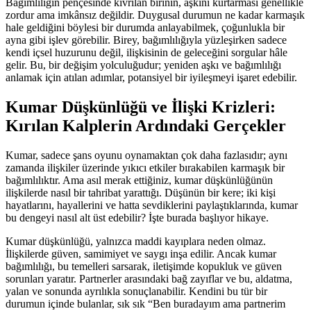
Bağımlılığın pençesinde kıvrılan birinin, aşkını kurtarması genellikle
zordur ama imkânsız değildir. Duygusal durumun ne kadar karmaşık
hale geldiğini böylesi bir durumda anlayabilmek, çoğunlukla bir
ayna gibi işlev görebilir. Birey, bağımlılığıyla yüzleşirken sadece
kendi içsel huzurunu değil, ilişkisinin de geleceğini sorgular hâle
gelir. Bu, bir değişim yolculuğudur; yeniden aşkı ve bağımlılığı
anlamak için atılan adımlar, potansiyel bir iyileşmeyi işaret edebilir.
Kumar Düşkünlüğü ve İlişki Krizleri:
Kırılan Kalplerin Ardındaki Gerçekler
Kumar, sadece şans oyunu oynamaktan çok daha fazlasıdır; aynı
zamanda ilişkiler üzerinde yıkıcı etkiler bırakabilen karmaşık bir
bağımlılıktır. Ama asıl merak ettiğiniz, kumar düşkünlüğünün
ilişkilerde nasıl bir tahribat yarattığı. Düşünün bir kere; iki kişi
hayatlarını, hayallerini ve hatta sevdiklerini paylaştıklarında, kumar
bu dengeyi nasıl alt üst edebilir? İşte burada başlıyor hikaye.
Kumar düşkünlüğü, yalnızca maddi kayıplara neden olmaz.
İlişkilerde güven, samimiyet ve saygı inşa edilir. Ancak kumar
bağımlılığı, bu temelleri sarsarak, iletişimde kopukluk ve güven
sorunları yaratır. Partnerler arasındaki bağ zayıflar ve bu, aldatma,
yalan ve sonunda ayrılıkla sonuçlanabilir. Kendini bu tür bir
durumun içinde bulanlar, sık sık “Ben buradayım ama partnerim