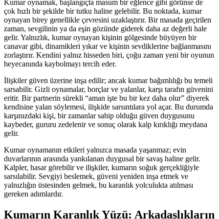
Kumar oynamak, başlangıçta masum bir eğlence gibi görünse de
çok hızlı bir şekilde bir tutku haline gelebilir. Bu noktada, kumar
oynayan birey genellikle çevresini uzaklaştırır. Bir masada geçirilen
zaman, sevgilinin ya da eşin gözünde giderek daha az değerli hale
gelir. Yalnızlık, kumar oynayan kişinin gölgesinde büyüyen bir
canavar gibi, dinamikleri yıkar ve kişinin sevdiklerine bağlanmasını
zorlaştırır. Kendini yalnız hisseden biri, çoğu zaman yeni bir oyunun
heyecanında kaybolmayı tercih eder.
İlişkiler güven üzerine inşa edilir; ancak kumar bağımlılığı bu temeli
sarsabilir. Gizli oynamalar, borçlar ve yalanlar, karşı tarafın güvenini
eritir. Bir partnerin sürekli “aman işte bu bir kez daha olur” diyerek
kendisine yalan söylemesi, ilişkide sarsıntılara yol açar. Bu durumda
karşınızdaki kişi, bir zamanlar sahip olduğu güven duygusunu
kaybeder, gururu zedelenir ve sonuç olarak kalp kırıklığı meydana
gelir.
Kumar oynamanın etkileri yalnızca masada yaşanmaz; evin
duvarlarının arasında yankılanan duygusal bir savaş haline gelir.
Kalpler, hasar görebilir ve ilişkiler, kumarın soğuk gerçekliğiyle
sarsılabilir. Sevgiyi beslemek, güveni yeniden inşa etmek ve
yalnızlığın üstesinden gelmek, bu karanlık yolculukta atılması
gereken adımlardır.
Kumarın Karanlık Yüzü: Arkadaşlıkların