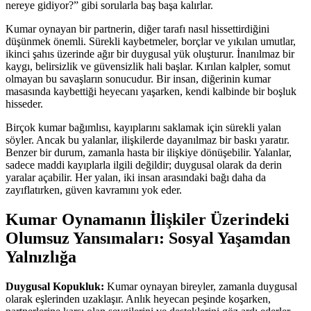
nereye gidiyor?” gibi sorularla baş başa kalırlar.
Kumar oynayan bir partnerin, diğer tarafı nasıl hissettirdiğini
düşünmek önemli. Sürekli kaybetmeler, borçlar ve yıkılan umutlar,
ikinci şahıs üzerinde ağır bir duygusal yük oluşturur. İnanılmaz bir
kaygı, belirsizlik ve güvensizlik hali başlar. Kırılan kalpler, somut
olmayan bu savaşların sonucudur. Bir insan, diğerinin kumar
masasında kaybettiği heyecanı yaşarken, kendi kalbinde bir boşluk
hisseder.
Birçok kumar bağımlısı, kayıplarını saklamak için sürekli yalan
söyler. Ancak bu yalanlar, ilişkilerde dayanılmaz bir baskı yaratır.
Benzer bir durum, zamanla hasta bir ilişkiye dönüşebilir. Yalanlar,
sadece maddi kayıplarla ilgili değildir; duygusal olarak da derin
yaralar açabilir. Her yalan, iki insan arasındaki bağı daha da
zayıflatırken, güven kavramını yok eder.
Kumar Oynamanın İlişkiler Üzerindeki
Olumsuz Yansımaları: Sosyal Yaşamdan
Yalnızlığa
Duygusal Kopukluk:
Kumar oynayan bireyler, zamanla duygusal
olarak eşlerinden uzaklaşır. Anlık heyecan peşinde koşarken,