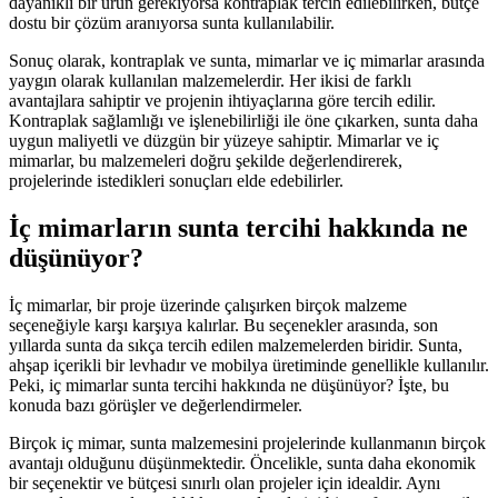
dayanıklı bir ürün gerekiyorsa kontraplak tercih edilebilirken, bütçe
dostu bir çözüm aranıyorsa sunta kullanılabilir.
Sonuç olarak, kontraplak ve sunta, mimarlar ve iç mimarlar arasında
yaygın olarak kullanılan malzemelerdir. Her ikisi de farklı
avantajlara sahiptir ve projenin ihtiyaçlarına göre tercih edilir.
Kontraplak sağlamlığı ve işlenebilirliği ile öne çıkarken, sunta daha
uygun maliyetli ve düzgün bir yüzeye sahiptir. Mimarlar ve iç
mimarlar, bu malzemeleri doğru şekilde değerlendirerek,
projelerinde istedikleri sonuçları elde edebilirler.
İç mimarların sunta tercihi hakkında ne
düşünüyor?
İç mimarlar, bir proje üzerinde çalışırken birçok malzeme
seçeneğiyle karşı karşıya kalırlar. Bu seçenekler arasında, son
yıllarda sunta da sıkça tercih edilen malzemelerden biridir. Sunta,
ahşap içerikli bir levhadır ve mobilya üretiminde genellikle kullanılır.
Peki, iç mimarlar sunta tercihi hakkında ne düşünüyor? İşte, bu
konuda bazı görüşler ve değerlendirmeler.
Birçok iç mimar, sunta malzemesini projelerinde kullanmanın birçok
avantajı olduğunu düşünmektedir. Öncelikle, sunta daha ekonomik
bir seçenektir ve bütçesi sınırlı olan projeler için idealdir. Aynı