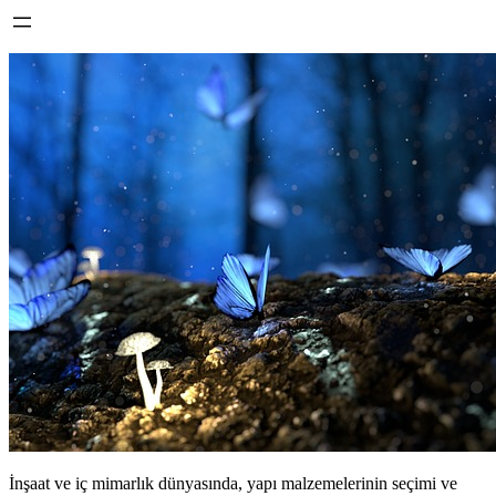
İnşaat ve iç mimarlık dünyasında, yapı malzemelerinin seçimi ve