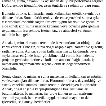
zamanda, sunta, dayanıklılık açısından da iyi bir performans sergiler.
Doğru şekilde işlendiğinde, uzun ömürlü ve sağlam bir yapı sunar.
Bununla birlikte, iç mimarlar sunta kullanırken estetik kaygıları da
dikkate alırlar. Sunta, farklı renk ve desen seçenekleri sunmasıyla
tasarımcılara esneklik sağlar. Projeye uygun bir doku ve görünüm
elde etmek için, sunta üzerine kaplama veya boyama gibi işlemler
uygulanabilir. Bu şekilde, istenen tarz ve atmosferi yaratmak
mümkün hale gelir.
Ancak, iç mimarlar sunta tercihinde bazı sınırlamalar olduğunu da
kabul ederler. Örneğin, sunta doğal ahşapla aynı zarafeti ve güzelliği
sağlamayabilir. Ayrıca, yoğun kullanıma maruz kaldığında veya
suyla temas ettiğinde hasar görebilme riski vardır. Bu nedenle,
projenin gereksinimlerine ve kullanım amacına bağlı olarak, iç
mimarların diğer malzeme seçeneklerini de değerlendirmesi
önemlidir.
Sonuç olarak, iç mimarlar sunta malzemesini kullanırken avantajları
ve dezavantajları dikkate alırlar. Ekonomik olması, dayanıklılığı ve
estetik esneklik sunması, sunta tercihini destekleyen faktörlerdir.
Ancak, doğal ahşapla karşılaştırıldığında bazı kısıtlamaları
bulunmaktadır. İç mimarlar, her proje için en uygun malzeme
seçimini yaparak hem estetik kaygıları karşılamayı hem de
işlevselliği sağlamayı hedeflerler.