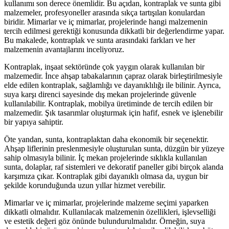
kullanımı son derece önemlidir. Bu açıdan, kontraplak ve sunta gibi
malzemeler, profesyoneller arasında sıkça tartışılan konulardan
biridir. Mimarlar ve iç mimarlar, projelerinde hangi malzemenin
tercih edilmesi gerektiği konusunda dikkatli bir değerlendirme yapar.
Bu makalede, kontraplak ve sunta arasındaki farkları ve her
malzemenin avantajlarını inceliyoruz.
Kontraplak, inşaat sektöründe çok yaygın olarak kullanılan bir
malzemedir. İnce ahşap tabakalarının çapraz olarak birleştirilmesiyle
elde edilen kontraplak, sağlamlığı ve dayanıklılığı ile bilinir. Ayrıca,
suya karşı direnci sayesinde dış mekan projelerinde güvenle
kullanılabilir. Kontraplak, mobilya üretiminde de tercih edilen bir
malzemedir. Şık tasarımlar oluşturmak için hafif, esnek ve işlenebilir
bir yapıya sahiptir.
Öte yandan, sunta, kontraplaktan daha ekonomik bir seçenektir.
Ahşap liflerinin preslenmesiyle oluşturulan sunta, düzgün bir yüzeye
sahip olmasıyla bilinir. İç mekan projelerinde sıklıkla kullanılan
sunta, dolaplar, raf sistemleri ve dekoratif paneller gibi birçok alanda
karşımıza çıkar. Kontraplak gibi dayanıklı olmasa da, uygun bir
şekilde korunduğunda uzun yıllar hizmet verebilir.
Mimarlar ve iç mimarlar, projelerinde malzeme seçimi yaparken
dikkatli olmalıdır. Kullanılacak malzemenin özellikleri, işlevselliği
ve estetik değeri göz önünde bulundurulmalıdır. Örneğin, suya