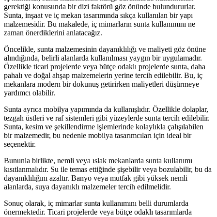
gerektiği konusunda bir dizi faktörü göz önünde bulundururlar.
Sunta, inşaat ve iç mekan tasarımında sıkça kullanılan bir yapı
malzemesidir. Bu makalede, iç mimarların sunta kullanımını ne
zaman önerdiklerini anlatacağız.
Öncelikle, sunta malzemesinin dayanıklılığı ve maliyeti göz önüne
alındığında, belirli alanlarda kullanılması yaygın bir uygulamadır.
Özellikle ticari projelerde veya bütçe odaklı projelerde sunta, daha
pahalı ve doğal ahşap malzemelerin yerine tercih edilebilir. Bu, iç
mekanlara modern bir dokunuş getirirken maliyetleri düşürmeye
yardımcı olabilir.
Sunta ayrıca mobilya yapımında da kullanışlıdır. Özellikle dolaplar,
tezgah üstleri ve raf sistemleri gibi yüzeylerde sunta tercih edilebilir.
Sunta, kesim ve şekillendirme işlemlerinde kolaylıkla çalışılabilen
bir malzemedir, bu nedenle mobilya tasarımcıları için ideal bir
seçenektir.
Bununla birlikte, nemli veya ıslak mekanlarda sunta kullanımı
kısıtlanmalıdır. Su ile temas ettiğinde şişebilir veya bozulabilir, bu da
dayanıklılığını azaltır. Banyo veya mutfak gibi yüksek nemli
alanlarda, suya dayanıklı malzemeler tercih edilmelidir.
Sonuç olarak, iç mimarlar sunta kullanımını belli durumlarda
önermektedir. Ticari projelerde veya bütçe odaklı tasarımlarda