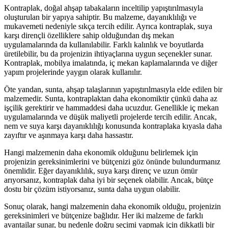
Kontraplak, doğal ahşap tabakaların inceltilip yapıştırılmasıyla
oluşturulan bir yapıya sahiptir. Bu malzeme, dayanıklılığı ve
mukavemeti nedeniyle sıkça tercih edilir. Ayrıca kontraplak, suya
karşı dirençli özelliklere sahip olduğundan dış mekan
uygulamalarında da kullanılabilir. Farklı kalınlık ve boyutlarda
üretilebilir, bu da projenizin ihtiyaçlarına uygun seçenekler sunar.
Kontraplak, mobilya imalatında, iç mekan kaplamalarında ve diğer
yapım projelerinde yaygın olarak kullanılır.
Öte yandan, sunta, ahşap talaşlarının yapıştırılmasıyla elde edilen bir
malzemedir. Sunta, kontraplaktan daha ekonomiktir çünkü daha az
işçilik gerektirir ve hammaddesi daha ucuzdur. Genellikle iç mekan
uygulamalarında ve düşük maliyetli projelerde tercih edilir. Ancak,
nem ve suya karşı dayanıklılığı konusunda kontraplaka kıyasla daha
zayıftır ve aşınmaya karşı daha hassastır.
Hangi malzemenin daha ekonomik olduğunu belirlemek için
projenizin gereksinimlerini ve bütçenizi göz önünde bulundurmanız
önemlidir. Eğer dayanıklılık, suya karşı direnç ve uzun ömür
arıyorsanız, kontraplak daha iyi bir seçenek olabilir. Ancak, bütçe
dostu bir çözüm istiyorsanız, sunta daha uygun olabilir.
Sonuç olarak, hangi malzemenin daha ekonomik olduğu, projenizin
gereksinimleri ve bütçenize bağlıdır. Her iki malzeme de farklı
avantajlar sunar, bu nedenle doğru seçimi yapmak için dikkatli bir