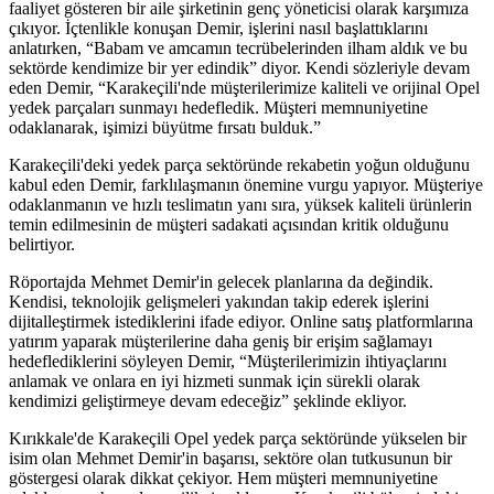
faaliyet gösteren bir aile şirketinin genç yöneticisi olarak karşımıza
çıkıyor. İçtenlikle konuşan Demir, işlerini nasıl başlattıklarını
anlatırken, “Babam ve amcamın tecrübelerinden ilham aldık ve bu
sektörde kendimize bir yer edindik” diyor. Kendi sözleriyle devam
eden Demir, “Karakeçili'nde müşterilerimize kaliteli ve orijinal Opel
yedek parçaları sunmayı hedefledik. Müşteri memnuniyetine
odaklanarak, işimizi büyütme fırsatı bulduk.”
Karakeçili'deki yedek parça sektöründe rekabetin yoğun olduğunu
kabul eden Demir, farklılaşmanın önemine vurgu yapıyor. Müşteriye
odaklanmanın ve hızlı teslimatın yanı sıra, yüksek kaliteli ürünlerin
temin edilmesinin de müşteri sadakati açısından kritik olduğunu
belirtiyor.
Röportajda Mehmet Demir'in gelecek planlarına da değindik.
Kendisi, teknolojik gelişmeleri yakından takip ederek işlerini
dijitalleştirmek istediklerini ifade ediyor. Online satış platformlarına
yatırım yaparak müşterilerine daha geniş bir erişim sağlamayı
hedeflediklerini söyleyen Demir, “Müşterilerimizin ihtiyaçlarını
anlamak ve onlara en iyi hizmeti sunmak için sürekli olarak
kendimizi geliştirmeye devam edeceğiz” şeklinde ekliyor.
Kırıkkale'de Karakeçili Opel yedek parça sektöründe yükselen bir
isim olan Mehmet Demir'in başarısı, sektöre olan tutkusunun bir
göstergesi olarak dikkat çekiyor. Hem müşteri memnuniyetine