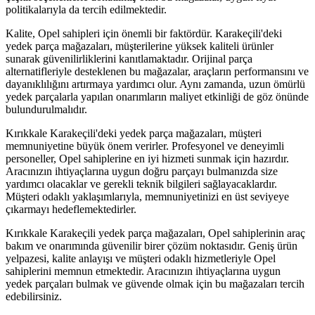
politikalarıyla da tercih edilmektedir.
Kalite, Opel sahipleri için önemli bir faktördür. Karakeçili'deki
yedek parça mağazaları, müşterilerine yüksek kaliteli ürünler
sunarak güvenilirliklerini kanıtlamaktadır. Orijinal parça
alternatifleriyle desteklenen bu mağazalar, araçların performansını ve
dayanıklılığını artırmaya yardımcı olur. Aynı zamanda, uzun ömürlü
yedek parçalarla yapılan onarımların maliyet etkinliği de göz önünde
bulundurulmalıdır.
Kırıkkale Karakeçili'deki yedek parça mağazaları, müşteri
memnuniyetine büyük önem verirler. Profesyonel ve deneyimli
personeller, Opel sahiplerine en iyi hizmeti sunmak için hazırdır.
Aracınızın ihtiyaçlarına uygun doğru parçayı bulmanızda size
yardımcı olacaklar ve gerekli teknik bilgileri sağlayacaklardır.
Müşteri odaklı yaklaşımlarıyla, memnuniyetinizi en üst seviyeye
çıkarmayı hedeflemektedirler.
Kırıkkale Karakeçili yedek parça mağazaları, Opel sahiplerinin araç
bakım ve onarımında güvenilir birer çözüm noktasıdır. Geniş ürün
yelpazesi, kalite anlayışı ve müşteri odaklı hizmetleriyle Opel
sahiplerini memnun etmektedir. Aracınızın ihtiyaçlarına uygun
yedek parçaları bulmak ve güvende olmak için bu mağazaları tercih
edebilirsiniz.