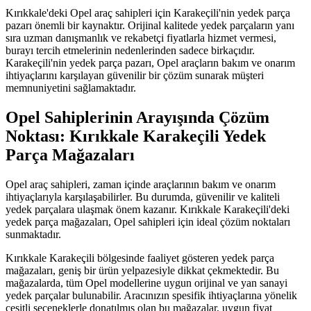
Kırıkkale'deki Opel araç sahipleri için Karakeçili'nin yedek parça
pazarı önemli bir kaynaktır. Orijinal kalitede yedek parçaların yanı
sıra uzman danışmanlık ve rekabetçi fiyatlarla hizmet vermesi,
burayı tercih etmelerinin nedenlerinden sadece birkaçıdır.
Karakeçili'nin yedek parça pazarı, Opel araçların bakım ve onarım
ihtiyaçlarını karşılayan güvenilir bir çözüm sunarak müşteri
memnuniyetini sağlamaktadır.
Opel Sahiplerinin Arayışında Çözüm
Noktası: Kırıkkale Karakeçili Yedek
Parça Mağazaları
Opel araç sahipleri, zaman içinde araçlarının bakım ve onarım
ihtiyaçlarıyla karşılaşabilirler. Bu durumda, güvenilir ve kaliteli
yedek parçalara ulaşmak önem kazanır. Kırıkkale Karakeçili'deki
yedek parça mağazaları, Opel sahipleri için ideal çözüm noktaları
sunmaktadır.
Kırıkkale Karakeçili bölgesinde faaliyet gösteren yedek parça
mağazaları, geniş bir ürün yelpazesiyle dikkat çekmektedir. Bu
mağazalarda, tüm Opel modellerine uygun orijinal ve yan sanayi
yedek parçalar bulunabilir. Aracınızın spesifik ihtiyaçlarına yönelik
çeşitli seçeneklerle donatılmış olan bu mağazalar, uygun fiyat