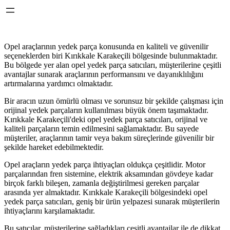
Opel araçlarının yedek parça konusunda en kaliteli ve güvenilir
seçeneklerden biri Kırıkkale Karakeçili bölgesinde bulunmaktadır.
Bu bölgede yer alan opel yedek parça satıcıları, müşterilerine çeşitli
avantajlar sunarak araçlarının performansını ve dayanıklılığını
artırmalarına yardımcı olmaktadır.
Bir aracın uzun ömürlü olması ve sorunsuz bir şekilde çalışması için
orijinal yedek parçaların kullanılması büyük önem taşımaktadır.
Kırıkkale Karakeçili'deki opel yedek parça satıcıları, orijinal ve
kaliteli parçaların temin edilmesini sağlamaktadır. Bu sayede
müşteriler, araçlarının tamir veya bakım süreçlerinde güvenilir bir
şekilde hareket edebilmektedir.
Opel araçların yedek parça ihtiyaçları oldukça çeşitlidir. Motor
parçalarından fren sistemine, elektrik aksamından gövdeye kadar
birçok farklı bileşen, zamanla değiştirilmesi gereken parçalar
arasında yer almaktadır. Kırıkkale Karakeçili bölgesindeki opel
yedek parça satıcıları, geniş bir ürün yelpazesi sunarak müşterilerin
ihtiyaçlarını karşılamaktadır.
Bu satıcılar, müşterilerine sağladıkları çeşitli avantajlar ile de dikkat