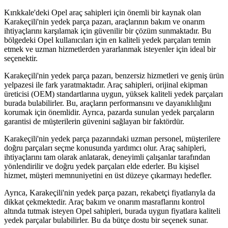
Kırıkkale'deki Opel araç sahipleri için önemli bir kaynak olan
Karakeçili'nin yedek parça pazarı, araçlarının bakım ve onarım
ihtiyaçlarını karşılamak için güvenilir bir çözüm sunmaktadır. Bu
bölgedeki Opel kullanıcıları için en kaliteli yedek parçaları temin
etmek ve uzman hizmetlerden yararlanmak isteyenler için ideal bir
seçenektir.
Karakeçili'nin yedek parça pazarı, benzersiz hizmetleri ve geniş ürün
yelpazesi ile fark yaratmaktadır. Araç sahipleri, orijinal ekipman
üreticisi (OEM) standartlarına uygun, yüksek kaliteli yedek parçaları
burada bulabilirler. Bu, araçların performansını ve dayanıklılığını
korumak için önemlidir. Ayrıca, pazarda sunulan yedek parçaların
garantisi de müşterilerin güvenini sağlayan bir faktördür.
Karakeçili'nin yedek parça pazarındaki uzman personel, müşterilere
doğru parçaları seçme konusunda yardımcı olur. Araç sahipleri,
ihtiyaçlarını tam olarak anlatarak, deneyimli çalışanlar tarafından
yönlendirilir ve doğru yedek parçaları elde ederler. Bu kişisel
hizmet, müşteri memnuniyetini en üst düzeye çıkarmayı hedefler.
Ayrıca, Karakeçili'nin yedek parça pazarı, rekabetçi fiyatlarıyla da
dikkat çekmektedir. Araç bakım ve onarım masraflarını kontrol
altında tutmak isteyen Opel sahipleri, burada uygun fiyatlara kaliteli
yedek parçalar bulabilirler. Bu da bütçe dostu bir seçenek sunar.