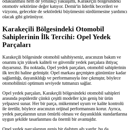
odaklanması hem de yenilikçi yaklaşımı, Karakeçili bölgesindeki
otomotiv sektörüne değer katıyor. Demir'in liderlik becerileri ve
vizyonu, gelecekte de sektördeki büyümesini sürdürmesine yardımcı
olacak gibi görünüyor.
Karakeçili Bölgesindeki Otomobil
Sahiplerinin İlk Tercihi: Opel Yedek
Parçaları
Karakeçili bölgesinde otomobil sahibiyseniz, aracınızın bakım ve
onarımı için yüksek kaliteli ve güvenilir yedek parçalara ihtiyaç
duyarsınız. Bu noktada, Opel yedek parçaları, otomobil sahiplerinin
ilk tercihi haline gelmiştir. Opel markası geçmişten günümüze kadar
sağlamlığı, dayanıklılığı ve performansıyla öne çıkmıştır, böylece
otomobilinizi optimum seviyede tutmanızı sağlar.
Opel yedek parçaları, Karakeçili bölgesindeki otomobil sahipleri
arasında popülerdir çünkü çeşitli modeller için geniş bir ürün
yelpazesi sunar. Her bir parça, mükemmel uyum ve kalite kontrolü
ile üretilir, böylece aracınızın orijinal performansını korur. Ayrıca,
yedek parçalarının uzun ömürlü olması ve dayanıklılık standartlarına
uygun şekilde tasarlanması da önemli bir avantajdır.
Opel yedek parçalarının geniş bir dağıtım ağı vardır, bu da