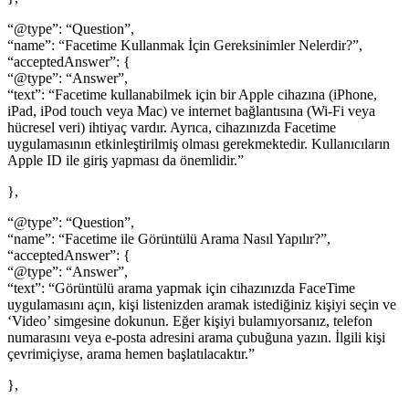
“@type”: “Question”,
“name”: “Facetime Kullanmak İçin Gereksinimler Nelerdir?”,
“acceptedAnswer”: {
“@type”: “Answer”,
“text”: “Facetime kullanabilmek için bir Apple cihazına (iPhone,
iPad, iPod touch veya Mac) ve internet bağlantısına (Wi-Fi veya
hücresel veri) ihtiyaç vardır. Ayrıca, cihazınızda Facetime
uygulamasının etkinleştirilmiş olması gerekmektedir. Kullanıcıların
Apple ID ile giriş yapması da önemlidir.”
},
“@type”: “Question”,
“name”: “Facetime ile Görüntülü Arama Nasıl Yapılır?”,
“acceptedAnswer”: {
“@type”: “Answer”,
“text”: “Görüntülü arama yapmak için cihazınızda FaceTime
uygulamasını açın, kişi listenizden aramak istediğiniz kişiyi seçin ve
‘Video’ simgesine dokunun. Eğer kişiyi bulamıyorsanız, telefon
numarasını veya e-posta adresini arama çubuğuna yazın. İlgili kişi
çevrimiçiyse, arama hemen başlatılacaktır.”
},