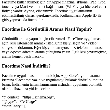
Facetime kullanabilmek için bir Apple cihazına (iPhone, iPad, iPod
touch veya Mac) ve internet bağlantısına (Wi-Fi veya hücresel veri)
ihtiyaç vardır. Ayrıca, cihazınızda Facetime uygulamasının
etkinleştirilmiş olması gerekmektedir. Kullanıcıların Apple ID ile
giriş yapması da önemlidir.
Facetime ile Görüntülü Arama Nasıl Yapılır?
Görüntülü arama yapmak için cihazınızda FaceTime uygulamasını
açın, kişi listenizden aramak istediğiniz kişiyi seçin ve ‘Video’
simgesine dokunun. Eğer kişiyi bulamıyorsanız, telefon numarasını
veya e-posta adresini arama çubuğuna yazın. İlgili kişi çevrimiçiyse,
arama hemen başlatılacaktır.
Facetime Nasıl İndirilir?
Facetime uygulamasını indirmek için, App Store’a gidin, arama
kısmına ‘Facetime’ yazın ve uygulamayı bularak ‘İndir’ butonuna
basın. İndirmenin tamamlanmasının ardından uygulama otomatik
olarak cihazınıza yüklenecektir.
“@context”: “https://schema.org”,
“@type”: “FAQPage”,
“mainEntity”: [