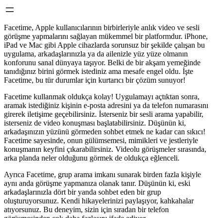
Facetime, Apple kullanıcılarının birbirleriyle anlık video ve sesli
görüşme yapmalarını sağlayan mükemmel bir platformdur. iPhone,
iPad ve Mac gibi Apple cihazlarda sorunsuz bir şekilde çalışan bu
uygulama, arkadaşlarınızla ya da ailenizle yüz yüze olmanın
konforunu sanal dünyaya taşıyor. Belki de bir akşam yemeğinde
tanıdığınız birini görmek istediniz ama mesafe engel oldu. İşte
Facetime, bu tür durumlar için kurtarıcı bir çözüm sunuyor!
Facetime kullanmak oldukça kolay! Uygulamayı açtıktan sonra,
aramak istediğiniz kişinin e-posta adresini ya da telefon numarasını
girerek iletişime geçebilirsiniz. İsterseniz bir sesli arama yapabilir,
isterseniz de video konuşması başlatabilirsiniz. Düşünün ki,
arkadaşınızın yüzünü görmeden sohbet etmek ne kadar can sıkıcı!
Facetime sayesinde, onun gülümsemesi, mimikleri ve jestleriyle
konuşmanın keyfini çıkarabilirsiniz. Videolu görüşmeler sırasında,
arka planda neler olduğunu görmek de oldukça eğlenceli.
Ayrıca Facetime, grup arama imkanı sunarak birden fazla kişiyle
aynı anda görüşme yapmanıza olanak tanır. Düşünün ki, eski
arkadaşlarınızla dört bir yanda sohbet eden bir grup
oluşturuyorsunuz. Kendi hikayelerinizi paylaşıyor, kahkahalar
atıyorsunuz. Bu deneyim, sizin için sıradan bir telefon