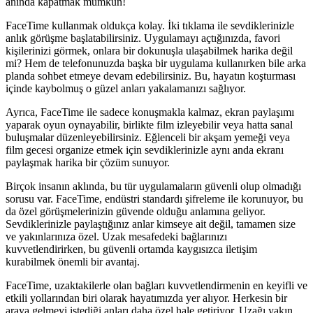
anında kapatmak mümkün!
FaceTime kullanmak oldukça kolay. İki tıklama ile sevdiklerinizle
anlık görüşme başlatabilirsiniz. Uygulamayı açtığınızda, favori
kişilerinizi görmek, onlara bir dokunuşla ulaşabilmek harika değil
mi? Hem de telefonunuzda başka bir uygulama kullanırken bile arka
planda sohbet etmeye devam edebilirsiniz. Bu, hayatın koşturması
içinde kaybolmuş o güzel anları yakalamanızı sağlıyor.
Ayrıca, FaceTime ile sadece konuşmakla kalmaz, ekran paylaşımı
yaparak oyun oynayabilir, birlikte film izleyebilir veya hatta sanal
buluşmalar düzenleyebilirsiniz. Eğlenceli bir akşam yemeği veya
film gecesi organize etmek için sevdiklerinizle aynı anda ekranı
paylaşmak harika bir çözüm sunuyor.
Birçok insanın aklında, bu tür uygulamaların güvenli olup olmadığı
sorusu var. FaceTime, endüstri standardı şifreleme ile korunuyor, bu
da özel görüşmelerinizin güvende olduğu anlamına geliyor.
Sevdiklerinizle paylaştığınız anlar kimseye ait değil, tamamen size
ve yakınlarınıza özel. Uzak mesafedeki bağlarınızı
kuvvetlendirirken, bu güvenli ortamda kaygısızca iletişim
kurabilmek önemli bir avantaj.
FaceTime, uzaktakilerle olan bağları kuvvetlendirmenin en keyifli ve
etkili yollarından biri olarak hayatımızda yer alıyor. Herkesin bir
araya gelmeyi istediği anları daha özel hale getiriyor. Uzağı yakın