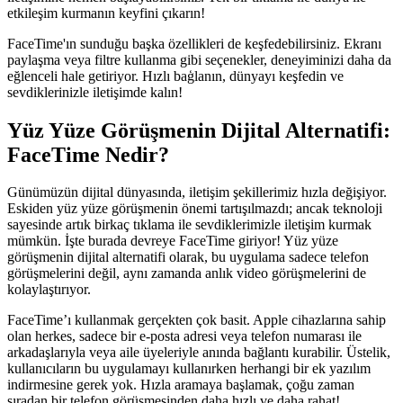
etkileşim kurmanın keyfini çıkarın!
FaceTime'ın sunduğu başka özellikleri de keşfedebilirsiniz. Ekranı
paylaşma veya filtre kullanma gibi seçenekler, deneyiminizi daha da
eğlenceli hale getiriyor. Hızlı baģlanın, dünyayı keşfedin ve
sevdiklerinizle iletişimde kalın!
Yüz Yüze Görüşmenin Dijital Alternatifi:
FaceTime Nedir?
Günümüzün dijital dünyasında, iletişim şekillerimiz hızla değişiyor.
Eskiden yüz yüze görüşmenin önemi tartışılmazdı; ancak teknoloji
sayesinde artık birkaç tıklama ile sevdiklerimizle iletişim kurmak
mümkün. İşte burada devreye FaceTime giriyor! Yüz yüze
görüşmenin dijital alternatifi olarak, bu uygulama sadece telefon
görüşmelerini değil, aynı zamanda anlık video görüşmelerini de
kolaylaştırıyor.
FaceTime’ı kullanmak gerçekten çok basit. Apple cihazlarına sahip
olan herkes, sadece bir e-posta adresi veya telefon numarası ile
arkadaşlarıyla veya aile üyeleriyle anında bağlantı kurabilir. Üstelik,
kullanıcıların bu uygulamayı kullanırken herhangi bir ek yazılım
indirmesine gerek yok. Hızla aramaya başlamak, çoğu zaman
sıradan bir telefon görüşmesinden daha hızlı ve daha rahat!