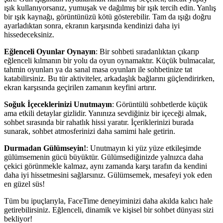
ışık kullanıyorsanız, yumuşak ve dağılmış bir ışık tercih edin. Yanlış
bir ışık kaynağı, görüntünüzü kötü gösterebilir. Tam da ışığı doğru
ayarladıktan sonra, ekranın karşısında kendinizi daha iyi
hissedeceksiniz.
Eğlenceli Oyunlar Oynayın
: Bir sohbeti sıradanlıktan çıkarıp
eğlenceli kılmanın bir yolu da oyun oynamaktır. Küçük bulmacalar,
tahmin oyunları ya da sanal masa oyunları ile sohbetinize tat
katabilirsiniz. Bu tür aktiviteler, arkadaşlık bağlarını güçlendirirken,
ekran karşısında geçirilen zamanın keyfini artırır.
Soğuk İçeceklerinizi Unutmayın
: Görüntülü sohbetlerde küçük
ama etkili detaylar gizlidir. Yanınıza sevdiğiniz bir içeceği almak,
sohbet sırasında bir rahatlık hissi yaratır. İçeriklerinizi burada
sunarak, sohbet atmosferinizi daha samimi hale getirin.
Durmadan Gülümseyin!
: Unutmayın ki yüz yüze etkileşimde
gülümsemenin gücü büyüktür. Gülümsediğinizde yalnızca daha
çekici görünmekle kalmaz, aynı zamanda karşı tarafın da kendini
daha iyi hissetmesini sağlarsınız. Gülümsemek, mesafeyi yok eden
en güzel süs!
Tüm bu ipuçlarıyla, FaceTime deneyiminizi daha akılda kalıcı hale
getirebilirsiniz. Eğlenceli, dinamik ve kişisel bir sohbet dünyası sizi
bekliyor!