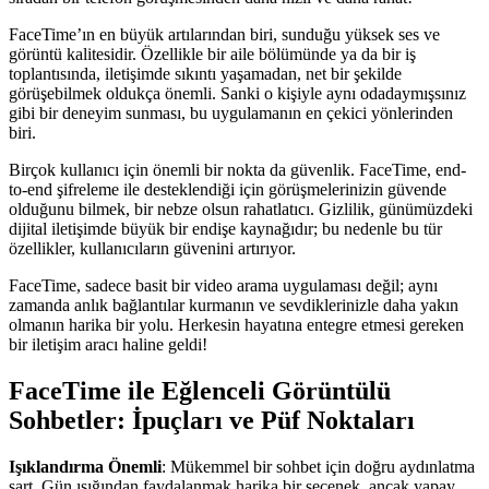
FaceTime’ın en büyük artılarından biri, sunduğu yüksek ses ve
görüntü kalitesidir. Özellikle bir aile bölümünde ya da bir iş
toplantısında, iletişimde sıkıntı yaşamadan, net bir şekilde
görüşebilmek oldukça önemli. Sanki o kişiyle aynı odadaymışsınız
gibi bir deneyim sunması, bu uygulamanın en çekici yönlerinden
biri.
Birçok kullanıcı için önemli bir nokta da güvenlik. FaceTime, end-
to-end şifreleme ile desteklendiği için görüşmelerinizin güvende
olduğunu bilmek, bir nebze olsun rahatlatıcı. Gizlilik, günümüzdeki
dijital iletişimde büyük bir endişe kaynağıdır; bu nedenle bu tür
özellikler, kullanıcıların güvenini artırıyor.
FaceTime, sadece basit bir video arama uygulaması değil; aynı
zamanda anlık bağlantılar kurmanın ve sevdiklerinizle daha yakın
olmanın harika bir yolu. Herkesin hayatına entegre etmesi gereken
bir iletişim aracı haline geldi!
FaceTime ile Eğlenceli Görüntülü
Sohbetler: İpuçları ve Püf Noktaları
Işıklandırma Önemli
: Mükemmel bir sohbet için doğru aydınlatma
şart. Gün ışığından faydalanmak harika bir seçenek, ancak yapay