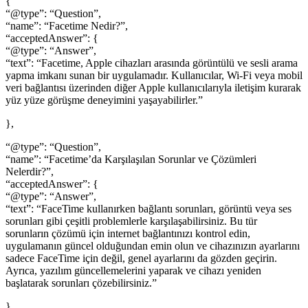
{
“@type”: “Question”,
“name”: “Facetime Nedir?”,
“acceptedAnswer”: {
“@type”: “Answer”,
“text”: “Facetime, Apple cihazları arasında görüntülü ve sesli arama
yapma imkanı sunan bir uygulamadır. Kullanıcılar, Wi-Fi veya mobil
veri bağlantısı üzerinden diğer Apple kullanıcılarıyla iletişim kurarak
yüz yüze görüşme deneyimini yaşayabilirler.”
},
“@type”: “Question”,
“name”: “Facetime’da Karşılaşılan Sorunlar ve Çözümleri
Nelerdir?”,
“acceptedAnswer”: {
“@type”: “Answer”,
“text”: “FaceTime kullanırken bağlantı sorunları, görüntü veya ses
sorunları gibi çeşitli problemlerle karşılaşabilirsiniz. Bu tür
sorunların çözümü için internet bağlantınızı kontrol edin,
uygulamanın güncel olduğundan emin olun ve cihazınızın ayarlarını
sadece FaceTime için değil, genel ayarlarını da gözden geçirin.
Ayrıca, yazılım güncellemelerini yaparak ve cihazı yeniden
başlatarak sorunları çözebilirsiniz.”
},