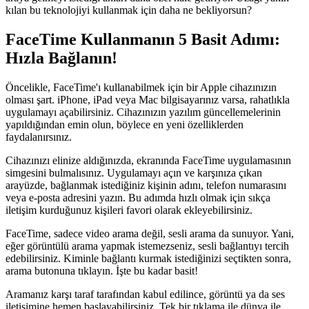
kılan bu teknolojiyi kullanmak için daha ne bekliyorsun?
FaceTime Kullanmanın 5 Basit Adımı:
Hızla Bağlanın!
Öncelikle, FaceTime'ı kullanabilmek için bir Apple cihazınızın
olması şart. iPhone, iPad veya Mac bilgisayarınız varsa, rahatlıkla
uygulamayı açabilirsiniz. Cihazınızın yazılım güncellemelerinin
yapıldığından emin olun, böylece en yeni özelliklerden
faydalanırsınız.
Cihazınızı elinize aldığınızda, ekranında FaceTime uygulamasının
simgesini bulmalısınız. Uygulamayı açın ve karşınıza çıkan
arayüzde, bağlanmak istediğiniz kişinin adını, telefon numarasını
veya e-posta adresini yazın. Bu adımda hızlı olmak için sıkça
iletişim kurduğunuz kişileri favori olarak ekleyebilirsiniz.
FaceTime, sadece video arama değil, sesli arama da sunuyor. Yani,
eğer görüntülü arama yapmak istemezseniz, sesli bağlantıyı tercih
edebilirsiniz. Kiminle bağlantı kurmak istediğinizi seçtikten sonra,
arama butonuna tıklayın. İşte bu kadar basit!
Aramanız karşı taraf tarafından kabul edilince, görüntü ya da ses
iletişimine hemen başlayabilirsiniz. Tek bir tıklama ile dünya ile