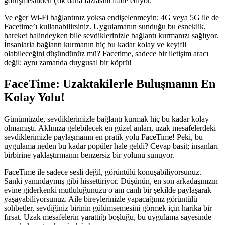
görüşmesinden çok daha fazlasını ifade ediyor.
Ve eğer Wi-Fi bağlantınız yoksa endişelenmeyin; 4G veya 5G ile de
Facetime’ı kullanabilirsiniz. Uygulamanın sunduğu bu esneklik,
hareket halindeyken bile sevdiklerinizle bağlantı kurmanızı sağlıyor.
İnsanlarla bağlantı kurmanın hiç bu kadar kolay ve keyifli
olabileceğini düşündünüz mü? Facetime, sadece bir iletişim aracı
değil; aynı zamanda duygusal bir köprü!
FaceTime: Uzaktakilerle Buluşmanın En
Kolay Yolu!
Günümüzde, sevdiklerimizle bağlantı kurmak hiç bu kadar kolay
olmamıştı. Aklınıza gelebilecek en güzel anları, uzak mesafelerdeki
sevdiklerimizle paylaşmanın en pratik yolu FaceTime! Peki, bu
uygulama neden bu kadar popüler hale geldi? Cevap basit; insanları
birbirine yaklaştırmanın benzersiz bir yolunu sunuyor.
FaceTime ile sadece sesli değil, görüntülü konuşabiliyorsunuz.
Sanki yanındaymış gibi hissettiriyor. Düşünün, en son arkadaşınızın
evine giderkenki mutluluğunuzu o anı canlı bir şekilde paylaşarak
yaşayabiliyorsunuz. Aile bireylerinizle yapacağınız görüntülü
sohbetler, sevdiğiniz birinin gülümsemesini görmek için harika bir
fırsat. Uzak mesafelerin yarattığı boşluğu, bu uygulama sayesinde