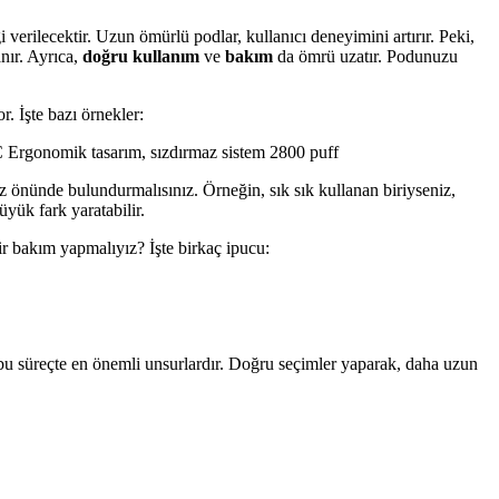
erilecektir. Uzun ömürlü podlar, kullanıcı deneyimini artırır. Peki,
nır. Ayrıca,
doğru kullanım
ve
bakım
da ömrü uzatır. Podunuzu
. İşte bazı örnekler:
C Ergonomik tasarım, sızdırmaz sistem 2800 puff
 önünde bulundurmalısınız. Örneğin, sık sık kullanan biriyseniz,
yük fark yaratabilir.
bir bakım yapmalıyız? İşte birkaç ipucu:
 bu süreçte en önemli unsurlardır. Doğru seçimler yaparak, daha uzun