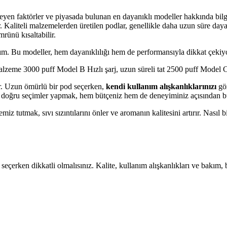
en faktörler ve piyasada bulunan en dayanıklı modeller hakkında bilgi v
. Kaliteli malzemelerden üretilen podlar, genellikle daha uzun süre daya
rünü kısaltabilir.
m. Bu modeller, hem dayanıklılığı hem de performansıyla dikkat çekiyor
alzeme 3000 puff Model B Hızlı şarj, uzun süreli tat 2500 puff Model 
yor. Uzun ömürlü bir pod seçerken,
kendi kullanım alışkanlıklarınızı
göz
n, doğru seçimler yapmak, hem bütçeniz hem de deneyiminiz açısından bü
 tutmak, sıvı sızıntılarını önler ve aromanın kalitesini artırır. Nasıl 
eçerken dikkatli olmalısınız. Kalite, kullanım alışkanlıkları ve bakım,