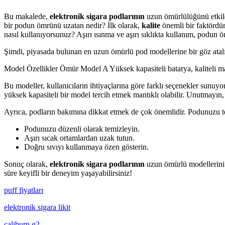
Bu makalede,
elektronik sigara podlarının
uzun ömürlülüğünü etkiley
bir podun ömrünü uzatan nedir? İlk olarak,
kalite
önemli bir faktördür
nasıl kullanıyorsunuz? Aşırı ısınma ve aşırı sıklıkta kullanım, podun öm
Şimdi, piyasada bulunan en uzun ömürlü pod modellerine bir göz atalı
Model Özellikler Ömür Model A Yüksek kapasiteli batarya, kaliteli m
Bu modeller, kullanıcıların ihtiyaçlarına göre farklı seçenekler sunu
yüksek kapasiteli bir model tercih etmek mantıklı olabilir. Unutmayı
Ayrıca, podların bakımına dikkat etmek de çok önemlidir. Podunuzu temiz
Podunuzu düzenli olarak temizleyin.
Aşırı sıcak ortamlardan uzak tutun.
Doğru sıvıyı kullanmaya özen gösterin.
Sonuç olarak,
elektronik sigara podlarının
uzun ömürlü modellerini s
süre keyifli bir deneyim yaşayabilirsiniz!
puff fiyatları
elektronik sigara likit
caliburn g2