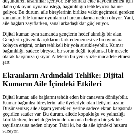
düşündüren tasarımlar içeriyor. Bir sonraki elde kaybetmemek için
daha çok oyun oynama isteği, bağımlılığın tetikleyicisi haline
geliyor. Bu durum, aile bireylerinin birlikte vakit geçirmesi gereken
zamanları bile kumar oyunlarına harcamalarına neden oluyor. Yani,
aile bağları zayıflarken, sanal arkadaşlıklar güçleniyor.
Dijital kumar, aynı zamanda gençlerin hedef alındığı bir alan.
Gençlerin güvenlik açıklarını fark edememesi ve bu oyunlara
kolayca erişimi, onları tehlikeli bir yola sürükleyebilir. Kumar
bağımlılığı, sadece bireysel bir sorun değil, toplumsal bir mesele
olarak karşımıza çıkıyor. Ailelerin bu yeni yüzle mücadele etmesi
şart.
Ekranların Ardındaki Tehlike: Dijital
Kumarın Aile İçindeki Etkileri
Dijital kumar, aile bağlarını tehdit eden bir canavara dönüşebilir.
Kumar bağımlısı bireylerin, aile üyeleriyle olan iletişimi azalır.
Düşünsenize; aile akşam yemekleri yerine sadece ekran karşısında
geçirilen saatler var. Bu durum, ailede kopukluğu ve yalnızlığı
körüklerken, temel değerlerin de zamanla belirgin bir şekilde
zayıflamasına neden oluyor. Tabii ki, bu da aile içindeki huzuru
sarsıyor.