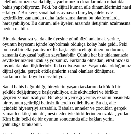
telefonlarımızın ya da bilgisayarlarımızın ekranlarından rahatlıkla
bahis yapabiliyoruz. Peki, bu dijital kumar, aile dinamiklerimizi nasıl
etkiliyor? Bir kere, sanal bahis oynayan bireyler, aileleriyle
geçirdikleri zamandan daha fazla zamanlarını bu platformlarda
harcayabiliyor. Bu durum, aile üyeleri arasında iletişimin azalmasına
neden olabilir.
Bir arkadaşınıza ya da aile üyesine gününüzü anlatmak yerine,
oyunun heyecanı içinde kaybolmak oldukça kolay hale geldi. Peki,
bu nasıl bir etki yaratıyor? İlk başta eğlenceli görünen bu durum,
zamanla duygusal bağları zayıflatabilir. Çünkü her bir tıklamanızda,
sevdiklerinizden uzaklaşıyorsunuz. Farkında olmadan, etrafınızdaki
insanlarla olan ilişkilerinizi feda ediyorsunuz. Yaşamakta olduğumuz
dijital çağda, gerçek etkileşimlerin sanal olanlara dönüşmesi
korkutucu bir boyuta ulaşabiliyor.
Sanal bahis bağımlılığı, bireylerin yaşam tarzlarını da köklü bir
şekilde değiştirmeye başlayabiliyor. aile aktiviteleri ve birlikte
geçiren zaman azalıyor. Bir akşam yemeği yerine, ekranın başındaki
bir oyunun getirdiği belirsizlik tercih edilebiliyor. Bu da, aile
içindeki hiyerarşiyi sarsabilir. Babalar, anneler ve çocuklar, gerçek
zamanlı etkileşimin düşmesi nedeniyle birbirlerinden uzaklaşıyorlar.
Kim bilir, belki de bir oyunun sonucunda aile bağları yerini
yalnızlığa bırakabilir.