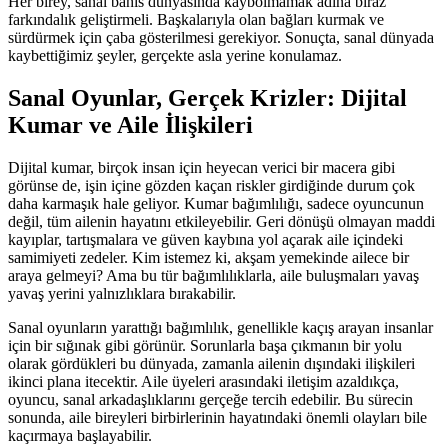
Her birey, sanal bahis dünyasında kaybolmamak adına biraz
farkındalık geliştirmeli. Başkalarıyla olan bağları kurmak ve
sürdürmek için çaba gösterilmesi gerekiyor. Sonuçta, sanal dünyada
kaybettiğimiz şeyler, gerçekte asla yerine konulamaz.
Sanal Oyunlar, Gerçek Krizler: Dijital
Kumar ve Aile İlişkileri
Dijital kumar, birçok insan için heyecan verici bir macera gibi
görünse de, işin içine gözden kaçan riskler girdiğinde durum çok
daha karmaşık hale geliyor. Kumar bağımlılığı, sadece oyuncunun
değil, tüm ailenin hayatını etkileyebilir. Geri dönüşü olmayan maddi
kayıplar, tartışmalara ve güven kaybına yol açarak aile içindeki
samimiyeti zedeler. Kim istemez ki, akşam yemekinde ailece bir
araya gelmeyi? Ama bu tür bağımlılıklarla, aile buluşmaları yavaş
yavaş yerini yalnızlıklara bırakabilir.
Sanal oyunların yarattığı bağımlılık, genellikle kaçış arayan insanlar
için bir sığınak gibi görünür. Sorunlarla başa çıkmanın bir yolu
olarak gördükleri bu dünyada, zamanla ailenin dışındaki ilişkileri
ikinci plana itecektir. Aile üyeleri arasındaki iletişim azaldıkça,
oyuncu, sanal arkadaşlıklarını gerçeğe tercih edebilir. Bu sürecin
sonunda, aile bireyleri birbirlerinin hayatındaki önemli olayları bile
kaçırmaya başlayabilir.