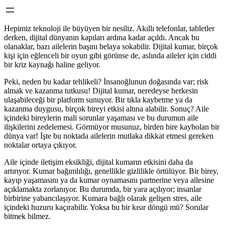
Hepimiz teknoloji ile büyüyen bir nesiliz. Akıllı telefonlar, tabletler
derken, dijital dünyanın kapıları ardına kadar açıldı. Ancak bu
olanaklar, bazı ailelerin başını belaya sokabilir. Dijital kumar, birçok
kişi için eğlenceli bir oyun gibi görünse de, aslında aileler için ciddi
bir kriz kaynağı haline geliyor.
Peki, neden bu kadar tehlikeli? İnsanoğlunun doğasında var; risk
almak ve kazanma tutkusu! Dijital kumar, neredeyse herkesin
ulaşabileceği bir platform sunuyor. Bir tıkla kaybetme ya da
kazanma duygusu, birçok bireyi etkisi altına alabilir. Sonuç? Aile
içindeki bireylerin mali sorunlar yaşaması ve bu durumun aile
ilişkilerini zedelemesi. Görmüyor musunuz, birden bire kaybolan bir
dünya var! İşte bu noktada ailelerin mutlaka dikkat etmesi gereken
noktalar ortaya çıkıyor.
Aile içinde iletişim eksikliği, dijital kumarın etkisini daha da
artırıyor. Kumar bağımlılığı, genellikle gizlilikle örtülüyor. Bir birey,
kayıp yaşamasını ya da kumar oynamasını partnerine veya ailesine
açıklamakta zorlanıyor. Bu durumda, bir yara açılıyor; insanlar
birbirine yabancılaşıyor. Kumara bağlı olarak gelişen stres, aile
içindeki huzuru kaçırabilir. Yoksa bu bir kısır döngü mü? Sorular
bitmek bilmez.