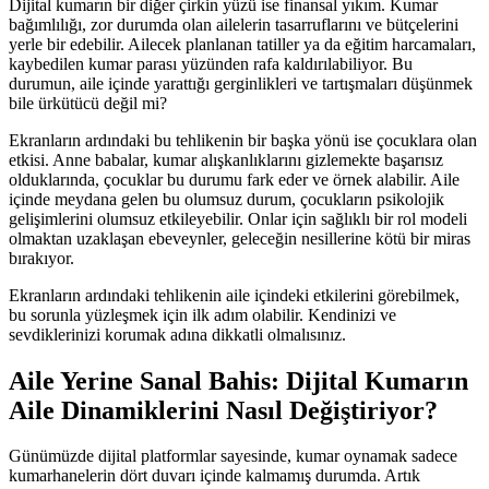
Dijital kumarın bir diğer çirkin yüzü ise finansal yıkım. Kumar
bağımlılığı, zor durumda olan ailelerin tasarruflarını ve bütçelerini
yerle bir edebilir. Ailecek planlanan tatiller ya da eğitim harcamaları,
kaybedilen kumar parası yüzünden rafa kaldırılabiliyor. Bu
durumun, aile içinde yarattığı gerginlikleri ve tartışmaları düşünmek
bile ürkütücü değil mi?
Ekranların ardındaki bu tehlikenin bir başka yönü ise çocuklara olan
etkisi. Anne babalar, kumar alışkanlıklarını gizlemekte başarısız
olduklarında, çocuklar bu durumu fark eder ve örnek alabilir. Aile
içinde meydana gelen bu olumsuz durum, çocukların psikolojik
gelişimlerini olumsuz etkileyebilir. Onlar için sağlıklı bir rol modeli
olmaktan uzaklaşan ebeveynler, geleceğin nesillerine kötü bir miras
bırakıyor.
Ekranların ardındaki tehlikenin aile içindeki etkilerini görebilmek,
bu sorunla yüzleşmek için ilk adım olabilir. Kendinizi ve
sevdiklerinizi korumak adına dikkatli olmalısınız.
Aile Yerine Sanal Bahis: Dijital Kumarın
Aile Dinamiklerini Nasıl Değiştiriyor?
Günümüzde dijital platformlar sayesinde, kumar oynamak sadece
kumarhanelerin dört duvarı içinde kalmamış durumda. Artık