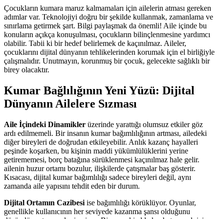
Çocukların kumara maruz kalmamaları için ailelerin atması gereken
adımlar var. Teknolojiyi doğru bir şekilde kullanmak, zamanlama ve
sınırlama getirmek şart. Bilgi paylaşmak da önemli! Aile içinde bu
konuların açıkça konuşulması, çocukların bilinçlenmesine yardımcı
olabilir. Tabii ki bir hedef belirlemek de kaçınılmaz. Aileler,
çocuklarını dijital dünyanın tehlikelerinden korumak için el birliğiyle
çalışmalıdır. Unutmayın, korunmuş bir çocuk, gelecekte sağlıklı bir
birey olacaktır.
Kumar Bağlılığının Yeni Yüzü: Dijital
Dünyanın Ailelere Sızması
Aile İçindeki Dinamikler
üzerinde yarattığı olumsuz etkiler göz
ardı edilmemeli. Bir insanın kumar bağımlılığının artması, ailedeki
diğer bireyleri de doğrudan etkileyebilir. Anlık kazanç hayalleri
peşinde koşarken, bu kişinin maddi yükümlülüklerini yerine
getirememesi, borç batağına sürüklenmesi kaçınılmaz hale gelir.
ailenin huzur ortamı bozulur, ilişkilerde çatışmalar baş gösterir.
Kısacası, dijital kumar bağımlılığı sadece bireyleri değil, aynı
zamanda aile yapısını tehdit eden bir durum.
Dijital Ortamın Cazibesi
ise bağımlılığı körüklüyor. Oyunlar,
genellikle kullanıcının her seviyede kazanma şansı olduğunu