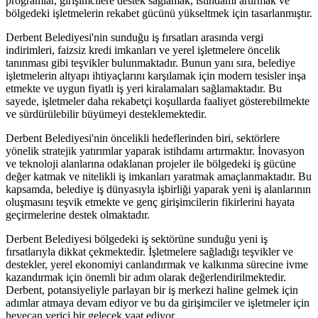
programlar, girişimcilere destek sağlamak, istihdamı artırmak ve
bölgedeki işletmelerin rekabet gücünü yükseltmek için tasarlanmıştır.
Derbent Belediyesi'nin sunduğu iş fırsatları arasında vergi
indirimleri, faizsiz kredi imkanları ve yerel işletmelere öncelik
tanınması gibi teşvikler bulunmaktadır. Bunun yanı sıra, belediye
işletmelerin altyapı ihtiyaçlarını karşılamak için modern tesisler inşa
etmekte ve uygun fiyatlı iş yeri kiralamaları sağlamaktadır. Bu
sayede, işletmeler daha rekabetçi koşullarda faaliyet gösterebilmekte
ve sürdürülebilir büyümeyi desteklemektedir.
Derbent Belediyesi'nin öncelikli hedeflerinden biri, sektörlere
yönelik stratejik yatırımlar yaparak istihdamı artırmaktır. İnovasyon
ve teknoloji alanlarına odaklanan projeler ile bölgedeki iş gücüne
değer katmak ve nitelikli iş imkanları yaratmak amaçlanmaktadır. Bu
kapsamda, belediye iş dünyasıyla işbirliği yaparak yeni iş alanlarının
oluşmasını teşvik etmekte ve genç girişimcilerin fikirlerini hayata
geçirmelerine destek olmaktadır.
Derbent Belediyesi bölgedeki iş sektörüne sunduğu yeni iş
fırsatlarıyla dikkat çekmektedir. İşletmelere sağladığı teşvikler ve
destekler, yerel ekonomiyi canlandırmak ve kalkınma sürecine ivme
kazandırmak için önemli bir adım olarak değerlendirilmektedir.
Derbent, potansiyeliyle parlayan bir iş merkezi haline gelmek için
adımlar atmaya devam ediyor ve bu da girişimciler ve işletmeler için
heyecan verici bir gelecek vaat ediyor.