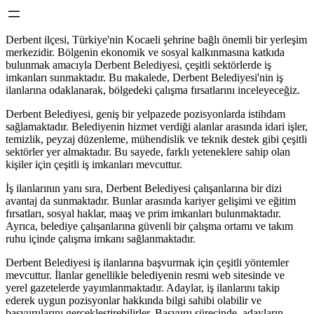
Derbent ilçesi, Türkiye'nin Kocaeli şehrine bağlı önemli bir yerleşim
merkezidir. Bölgenin ekonomik ve sosyal kalkınmasına katkıda
bulunmak amacıyla Derbent Belediyesi, çeşitli sektörlerde iş
imkanları sunmaktadır. Bu makalede, Derbent Belediyesi'nin iş
ilanlarına odaklanarak, bölgedeki çalışma fırsatlarını inceleyeceğiz.
Derbent Belediyesi, geniş bir yelpazede pozisyonlarda istihdam
sağlamaktadır. Belediyenin hizmet verdiği alanlar arasında idari işler,
temizlik, peyzaj düzenleme, mühendislik ve teknik destek gibi çeşitli
sektörler yer almaktadır. Bu sayede, farklı yeteneklere sahip olan
kişiler için çeşitli iş imkanları mevcuttur.
İş ilanlarının yanı sıra, Derbent Belediyesi çalışanlarına bir dizi
avantaj da sunmaktadır. Bunlar arasında kariyer gelişimi ve eğitim
fırsatları, sosyal haklar, maaş ve prim imkanları bulunmaktadır.
Ayrıca, belediye çalışanlarına güvenli bir çalışma ortamı ve takım
ruhu içinde çalışma imkanı sağlanmaktadır.
Derbent Belediyesi iş ilanlarına başvurmak için çeşitli yöntemler
mevcuttur. İlanlar genellikle belediyenin resmi web sitesinde ve
yerel gazetelerde yayımlanmaktadır. Adaylar, iş ilanlarını takip
ederek uygun pozisyonlar hakkında bilgi sahibi olabilir ve
başvurularını gerçekleştirebilirler. Başvuru sürecinde, adayların