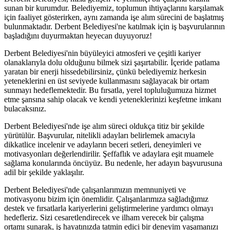
sunan bir kurumdur. Belediyemiz, toplumun ihtiyaçlarını karşılamak
için faaliyet gösterirken, aynı zamanda işe alım sürecini de başlatmış
bulunmaktadır. Derbent Belediyesi'ne katılmak için iş başvurularının
başladığını duyurmaktan heyecan duyuyoruz!
Derbent Belediyesi'nin büyüleyici atmosferi ve çeşitli kariyer
olanaklarıyla dolu olduğunu bilmek sizi şaşırtabilir. İçeride patlama
yaratan bir enerji hissedebilirsiniz, çünkü belediyemiz herkesin
yeteneklerini en üst seviyede kullanmasını sağlayacak bir ortam
sunmayı hedeflemektedir. Bu fırsatla, yerel topluluğumuza hizmet
etme şansına sahip olacak ve kendi yeteneklerinizi keşfetme imkanı
bulacaksınız.
Derbent Belediyesi'nde işe alım süreci oldukça titiz bir şekilde
yürütülür. Başvurular, nitelikli adayları belirlemek amacıyla
dikkatlice incelenir ve adayların beceri setleri, deneyimleri ve
motivasyonları değerlendirilir. Şeffaflık ve adaylara eşit muamele
sağlama konularında öncüyüz. Bu nedenle, her adayın başvurusuna
adil bir şekilde yaklaşılır.
Derbent Belediyesi'nde çalışanlarımızın memnuniyeti ve
motivasyonu bizim için önemlidir. Çalışanlarımıza sağladığımız
destek ve fırsatlarla kariyerlerini geliştirmelerine yardımcı olmayı
hedefleriz. Sizi cesaretlendirecek ve ilham verecek bir çalışma
ortamı sunarak, iş hayatınızda tatmin edici bir deneyim yaşamanızı