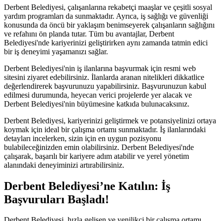
Derbent Belediyesi, çalışanlarına rekabetçi maaşlar ve çeşitli sosyal
yardım programları da sunmaktadır. Ayrıca, iş sağlığı ve güvenliği
konusunda da öncü bir yaklaşım benimseyerek çalışanların sağlığını
ve refahını ön planda tutar. Tüm bu avantajlar, Derbent
Belediyesi'nde kariyerinizi geliştirirken aynı zamanda tatmin edici
bir iş deneyimi yaşamanızı sağlar.
Derbent Belediyesi'nin iş ilanlarına başvurmak için resmi web
sitesini ziyaret edebilirsiniz. İlanlarda aranan nitelikleri dikkatlice
değerlendirerek başvurunuzu yapabilirsiniz. Başvurunuzun kabul
edilmesi durumunda, heyecan verici projelerde yer alacak ve
Derbent Belediyesi'nin büyümesine katkıda bulunacaksınız.
Derbent Belediyesi, kariyerinizi geliştirmek ve potansiyelinizi ortaya
koymak için ideal bir çalışma ortamı sunmaktadır. İş ilanlarındaki
detayları incelerken, sizin için en uygun pozisyonu
bulabileceğinizden emin olabilirsiniz. Derbent Belediyesi'nde
çalışarak, başarılı bir kariyere adım atabilir ve yerel yönetim
alanındaki deneyiminizi artırabilirsiniz.
Derbent Belediyesi’ne Katılın: İş
Başvuruları Başladı!
Derbent Belediyesi, hızla gelişen ve yenilikçi bir çalışma ortamı