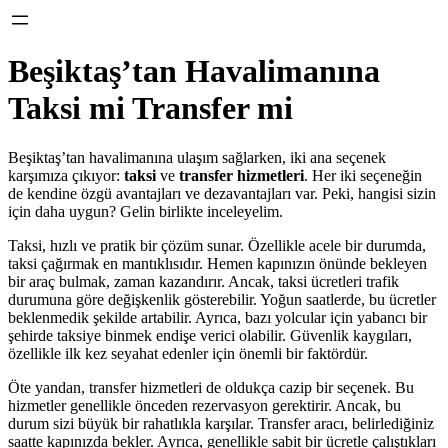
Beşiktaş’tan Havalimanına
Taksi mi Transfer mi
Beşiktaş’tan havalimanına ulaşım sağlarken, iki ana seçenek
karşımıza çıkıyor:
taksi
ve
transfer hizmetleri
. Her iki seçeneğin
de kendine özgü avantajları ve dezavantajları var. Peki, hangisi sizin
için daha uygun? Gelin birlikte inceleyelim.
Taksi, hızlı ve pratik bir çözüm sunar. Özellikle acele bir durumda,
taksi çağırmak en mantıklısıdır. Hemen kapınızın önünde bekleyen
bir araç bulmak, zaman kazandırır. Ancak, taksi ücretleri trafik
durumuna göre değişkenlik gösterebilir. Yoğun saatlerde, bu ücretler
beklenmedik şekilde artabilir. Ayrıca, bazı yolcular için yabancı bir
şehirde taksiye binmek endişe verici olabilir. Güvenlik kaygıları,
özellikle ilk kez seyahat edenler için önemli bir faktördür.
Öte yandan, transfer hizmetleri de oldukça cazip bir seçenek. Bu
hizmetler genellikle önceden rezervasyon gerektirir. Ancak, bu
durum sizi büyük bir rahatlıkla karşılar. Transfer aracı, belirlediğiniz
saatte kapınızda bekler. Ayrıca, genellikle sabit bir ücretle çalıştıkları