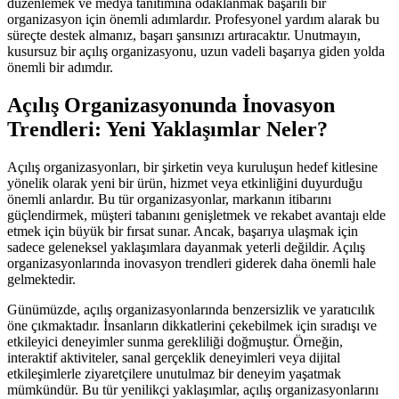
düzenlemek ve medya tanıtımına odaklanmak başarılı bir
organizasyon için önemli adımlardır. Profesyonel yardım alarak bu
süreçte destek almanız, başarı şansınızı artıracaktır. Unutmayın,
kusursuz bir açılış organizasyonu, uzun vadeli başarıya giden yolda
önemli bir adımdır.
Açılış Organizasyonunda İnovasyon
Trendleri: Yeni Yaklaşımlar Neler?
Açılış organizasyonları, bir şirketin veya kuruluşun hedef kitlesine
yönelik olarak yeni bir ürün, hizmet veya etkinliğini duyurduğu
önemli anlardır. Bu tür organizasyonlar, markanın itibarını
güçlendirmek, müşteri tabanını genişletmek ve rekabet avantajı elde
etmek için büyük bir fırsat sunar. Ancak, başarıya ulaşmak için
sadece geleneksel yaklaşımlara dayanmak yeterli değildir. Açılış
organizasyonlarında inovasyon trendleri giderek daha önemli hale
gelmektedir.
Günümüzde, açılış organizasyonlarında benzersizlik ve yaratıcılık
öne çıkmaktadır. İnsanların dikkatlerini çekebilmek için sıradışı ve
etkileyici deneyimler sunma gerekliliği doğmuştur. Örneğin,
interaktif aktiviteler, sanal gerçeklik deneyimleri veya dijital
etkileşimlerle ziyaretçilere unutulmaz bir deneyim yaşatmak
mümkündür. Bu tür yenilikçi yaklaşımlar, açılış organizasyonlarını