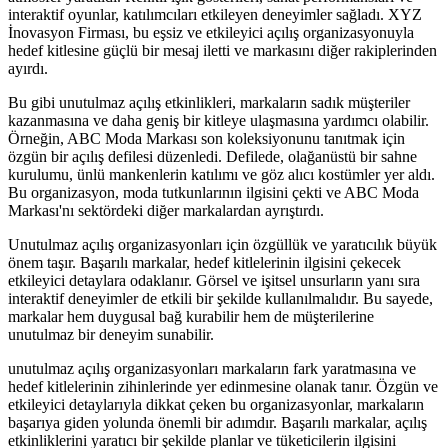
interaktif oyunlar, katılımcıları etkileyen deneyimler sağladı. XYZ
İnovasyon Firması, bu eşsiz ve etkileyici açılış organizasyonuyla
hedef kitlesine güçlü bir mesaj iletti ve markasını diğer rakiplerinden
ayırdı.
Bu gibi unutulmaz açılış etkinlikleri, markaların sadık müşteriler
kazanmasına ve daha geniş bir kitleye ulaşmasına yardımcı olabilir.
Örneğin, ABC Moda Markası son koleksiyonunu tanıtmak için
özgün bir açılış defilesi düzenledi. Defilede, olağanüstü bir sahne
kurulumu, ünlü mankenlerin katılımı ve göz alıcı kostümler yer aldı.
Bu organizasyon, moda tutkunlarının ilgisini çekti ve ABC Moda
Markası'nı sektördeki diğer markalardan ayrıştırdı.
Unutulmaz açılış organizasyonları için özgüllük ve yaratıcılık büyük
önem taşır. Başarılı markalar, hedef kitlelerinin ilgisini çekecek
etkileyici detaylara odaklanır. Görsel ve işitsel unsurların yanı sıra
interaktif deneyimler de etkili bir şekilde kullanılmalıdır. Bu sayede,
markalar hem duygusal bağ kurabilir hem de müşterilerine
unutulmaz bir deneyim sunabilir.
unutulmaz açılış organizasyonları markaların fark yaratmasına ve
hedef kitlelerinin zihinlerinde yer edinmesine olanak tanır. Özgün ve
etkileyici detaylarıyla dikkat çeken bu organizasyonlar, markaların
başarıya giden yolunda önemli bir adımdır. Başarılı markalar, açılış
etkinliklerini yaratıcı bir şekilde planlar ve tüketicilerin ilgisini