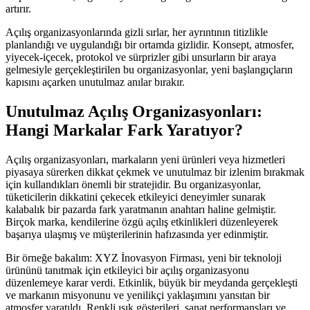
artırır.
Açılış organizasyonlarında gizli sırlar, her ayrıntının titizlikle
planlandığı ve uygulandığı bir ortamda gizlidir. Konsept, atmosfer,
yiyecek-içecek, protokol ve sürprizler gibi unsurların bir araya
gelmesiyle gerçekleştirilen bu organizasyonlar, yeni başlangıçların
kapısını açarken unutulmaz anılar bırakır.
Unutulmaz Açılış Organizasyonları:
Hangi Markalar Fark Yaratıyor?
Açılış organizasyonları, markaların yeni ürünleri veya hizmetleri
piyasaya sürerken dikkat çekmek ve unutulmaz bir izlenim bırakmak
için kullandıkları önemli bir stratejidir. Bu organizasyonlar,
tüketicilerin dikkatini çekecek etkileyici deneyimler sunarak
kalabalık bir pazarda fark yaratmanın anahtarı haline gelmiştir.
Birçok marka, kendilerine özgü açılış etkinlikleri düzenleyerek
başarıya ulaşmış ve müşterilerinin hafızasında yer edinmiştir.
Bir örneğe bakalım: XYZ İnovasyon Firması, yeni bir teknoloji
ürününü tanıtmak için etkileyici bir açılış organizasyonu
düzenlemeye karar verdi. Etkinlik, büyük bir meydanda gerçekleşti
ve markanın misyonunu ve yenilikçi yaklaşımını yansıtan bir
atmosfer yaratıldı. Renkli ışık gösterileri, sanat performansları ve