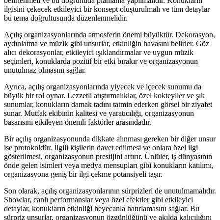
belirlenmeli ve bu doğrultuda planlama yapılmalıdır. Konukların
ilgisini çekecek etkileyici bir konsept oluşturulmalı ve tüm detaylar
bu tema doğrultusunda düzenlenmelidir.
Açılış organizasyonlarında atmosferin önemi büyüktür. Dekorasyon,
aydınlatma ve müzik gibi unsurlar, etkinliğin havasını belirler. Göz
alıcı dekorasyonlar, etkileyici ışıklandırmalar ve uygun müzik
seçimleri, konuklarda pozitif bir etki bırakır ve organizasyonun
unutulmaz olmasını sağlar.
Ayrıca, açılış organizasyonlarında yiyecek ve içecek sunumu da
büyük bir rol oynar. Lezzetli atıştırmalıklar, özel kokteyller ve şık
sunumlar, konukların damak tadını tatmin ederken görsel bir ziyafet
sunar. Mutfak ekibinin kalitesi ve yaratıcılığı, organizasyonun
başarısını etkileyen önemli faktörler arasındadır.
Bir açılış organizasyonunda dikkate alınması gereken bir diğer unsur
ise protokoldür. İlgili kişilerin davet edilmesi ve onlara özel ilgi
gösterilmesi, organizasyonun prestijini artırır. Ünlüler, iş dünyasının
önde gelen isimleri veya medya mensupları gibi konukların katılımı,
organizasyona geniş bir ilgi çekme potansiyeli taşır.
Son olarak, açılış organizasyonlarının sürprizleri de unutulmamalıdır.
Showlar, canlı performanslar veya özel efektler gibi etkileyici
detaylar, konukların etkinliği heyecanla hatırlamasını sağlar. Bu
sürpriz unsurlar, organizasyonun özgünlüğünü ve akılda kalıcılığını