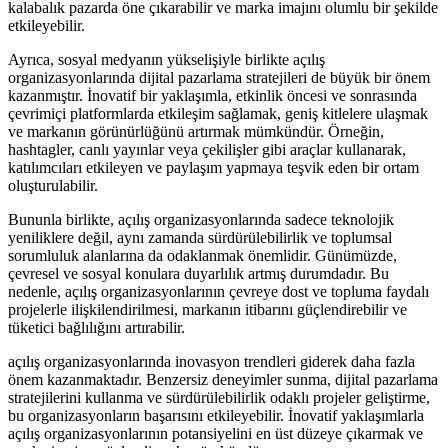
kalabalık pazarda öne çıkarabilir ve marka imajını olumlu bir şekilde
etkileyebilir.
Ayrıca, sosyal medyanın yükselişiyle birlikte açılış
organizasyonlarında dijital pazarlama stratejileri de büyük bir önem
kazanmıştır. İnovatif bir yaklaşımla, etkinlik öncesi ve sonrasında
çevrimiçi platformlarda etkileşim sağlamak, geniş kitlelere ulaşmak
ve markanın görünürlüğünü artırmak mümkündür. Örneğin,
hashtagler, canlı yayınlar veya çekilişler gibi araçlar kullanarak,
katılımcıları etkileyen ve paylaşım yapmaya teşvik eden bir ortam
oluşturulabilir.
Bununla birlikte, açılış organizasyonlarında sadece teknolojik
yeniliklere değil, aynı zamanda sürdürülebilirlik ve toplumsal
sorumluluk alanlarına da odaklanmak önemlidir. Günümüzde,
çevresel ve sosyal konulara duyarlılık artmış durumdadır. Bu
nedenle, açılış organizasyonlarının çevreye dost ve topluma faydalı
projelerle ilişkilendirilmesi, markanın itibarını güçlendirebilir ve
tüketici bağlılığını artırabilir.
açılış organizasyonlarında inovasyon trendleri giderek daha fazla
önem kazanmaktadır. Benzersiz deneyimler sunma, dijital pazarlama
stratejilerini kullanma ve sürdürülebilirlik odaklı projeler geliştirme,
bu organizasyonların başarısını etkileyebilir. İnovatif yaklaşımlarla
açılış organizasyonlarının potansiyelini en üst düzeye çıkarmak ve