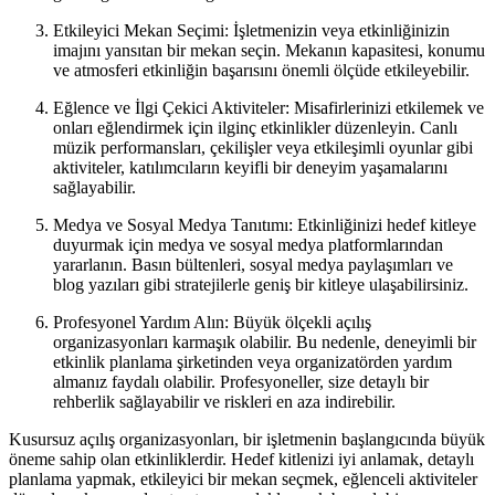
Etkileyici Mekan Seçimi: İşletmenizin veya etkinliğinizin
imajını yansıtan bir mekan seçin. Mekanın kapasitesi, konumu
ve atmosferi etkinliğin başarısını önemli ölçüde etkileyebilir.
Eğlence ve İlgi Çekici Aktiviteler: Misafirlerinizi etkilemek ve
onları eğlendirmek için ilginç etkinlikler düzenleyin. Canlı
müzik performansları, çekilişler veya etkileşimli oyunlar gibi
aktiviteler, katılımcıların keyifli bir deneyim yaşamalarını
sağlayabilir.
Medya ve Sosyal Medya Tanıtımı: Etkinliğinizi hedef kitleye
duyurmak için medya ve sosyal medya platformlarından
yararlanın. Basın bültenleri, sosyal medya paylaşımları ve
blog yazıları gibi stratejilerle geniş bir kitleye ulaşabilirsiniz.
Profesyonel Yardım Alın: Büyük ölçekli açılış
organizasyonları karmaşık olabilir. Bu nedenle, deneyimli bir
etkinlik planlama şirketinden veya organizatörden yardım
almanız faydalı olabilir. Profesyoneller, size detaylı bir
rehberlik sağlayabilir ve riskleri en aza indirebilir.
Kusursuz açılış organizasyonları, bir işletmenin başlangıcında büyük
öneme sahip olan etkinliklerdir. Hedef kitlenizi iyi anlamak, detaylı
planlama yapmak, etkileyici bir mekan seçmek, eğlenceli aktiviteler